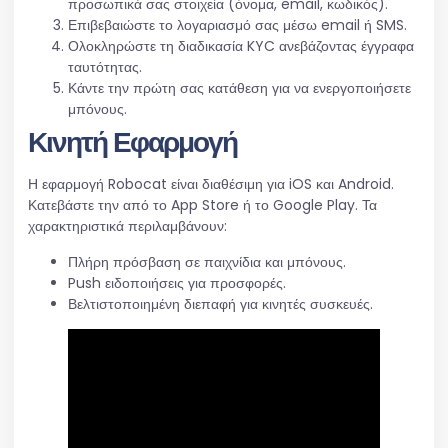
προσωπικά σας στοιχεία (όνομα, email, κωδικός).
Επιβεβαιώστε το λογαριασμό σας μέσω email ή SMS.
Ολοκληρώστε τη διαδικασία KYC ανεβάζοντας έγγραφα
ταυτότητας.
Κάντε την πρώτη σας κατάθεση για να ενεργοποιήσετε
μπόνους.
Κινητή Εφαρμογή
Η εφαρμογή Robocat είναι διαθέσιμη για iOS και Android.
Κατεβάστε την από το App Store ή το Google Play. Τα
χαρακτηριστικά περιλαμβάνουν:
Πλήρη πρόσβαση σε παιχνίδια και μπόνους.
Push ειδοποιήσεις για προσφορές.
Βελτιστοποιημένη διεπαφή για κινητές συσκευές.