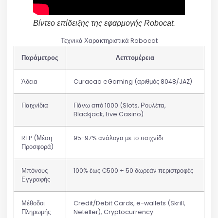
Βίντεο επίδειξης της εφαρμογής Robocat.
Τεχνικά Χαρακτηριστικά Robocat
Παράμετρος
Λεπτομέρεια
Άδεια
Curacao eGaming (αριθμός 8048/JAZ)
Παιχνίδια
Πάνω από 1000 (Slots, Ρουλέτα,
Blackjack, Live Casino)
RTP (Μέση
95-97% ανάλογα με το παιχνίδι
Προσφορά)
Μπόνους
100% έως €500 + 50 δωρεάν περιστροφές
Εγγραφής
Μέθοδοι
Credit/Debit Cards, e-wallets (Skrill,
Πληρωμής
Neteller), Cryptocurrency