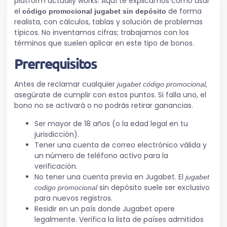
platform actually works. Aquí te explicamos cómo usar
el
de forma
código promocional jugabet sin depósito
realista, con cálculos, tablas y solución de problemas
típicos. No inventamos cifras; trabajamos con los
términos que suelen aplicar en este tipo de bonos.
Prerrequisitos
Antes de reclamar cualquier
,
jugabet código promocional
asegúrate de cumplir con estos puntos. Si falla uno, el
bono no se activará o no podrás retirar ganancias.
Ser mayor de 18 años (o la edad legal en tu
jurisdicción).
Tener una cuenta de correo electrónico válida y
un número de teléfono activo para la
verificación.
No tener una cuenta previa en Jugabet. El
jugabet
sin depósito suele ser exclusivo
codigo promocional
para nuevos registros.
Residir en un país donde Jugabet opere
legalmente. Verifica la lista de países admitidos