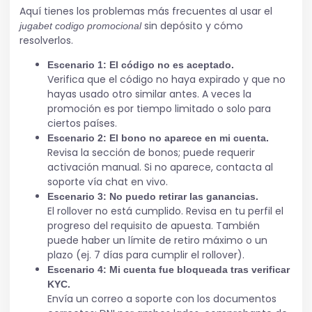
Aquí tienes los problemas más frecuentes al usar el
sin depósito y cómo
jugabet codigo promocional
resolverlos.
Escenario 1: El código no es aceptado.
Verifica que el código no haya expirado y que no
hayas usado otro similar antes. A veces la
promoción es por tiempo limitado o solo para
ciertos países.
Escenario 2: El bono no aparece en mi cuenta.
Revisa la sección de bonos; puede requerir
activación manual. Si no aparece, contacta al
soporte vía chat en vivo.
Escenario 3: No puedo retirar las ganancias.
El rollover no está cumplido. Revisa en tu perfil el
progreso del requisito de apuesta. También
puede haber un límite de retiro máximo o un
plazo (ej. 7 días para cumplir el rollover).
Escenario 4: Mi cuenta fue bloqueada tras verificar
KYC.
Envía un correo a soporte con los documentos