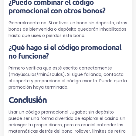
¿Puedo combinar el código
promocional con otros bonos?
Generalmente no. Si activas un bono sin depósito, otros
bonos de bienvenida o depósito quedarán inhabilitados
hasta que uses o pierdas este bono.
¿Qué hago si el código promocional
no funciona?
Primero verifica que esté escrito correctamente
(mayúsculas/minúsculas). Si sigue fallando, contacta
al soporte y proporciona el código exacto. Puede que la
promoción haya terminado.
Conclusión
Usar un código promocional Jugabet sin depósito
puede ser una forma divertida de explorar el casino sin
arriesgar tu propio dinero, pero es crucial entender las
matemáticas detrás del bono: rollover, límites de retiro