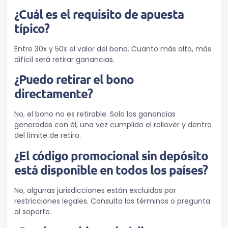
¿Cuál es el requisito de apuesta
típico?
Entre 30x y 50x el valor del bono. Cuanto más alto, más
difícil será retirar ganancias.
¿Puedo retirar el bono
directamente?
No, el bono no es retirable. Solo las ganancias
generadas con él, una vez cumplido el rollover y dentro
del límite de retiro.
¿El código promocional sin depósito
está disponible en todos los países?
No, algunas jurisdicciones están excluidas por
restricciones legales. Consulta los términos o pregunta
al soporte.