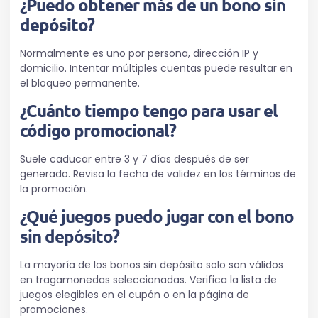
¿Puedo obtener más de un bono sin
depósito?
Normalmente es uno por persona, dirección IP y
domicilio. Intentar múltiples cuentas puede resultar en
el bloqueo permanente.
¿Cuánto tiempo tengo para usar el
código promocional?
Suele caducar entre 3 y 7 días después de ser
generado. Revisa la fecha de validez en los términos de
la promoción.
¿Qué juegos puedo jugar con el bono
sin depósito?
La mayoría de los bonos sin depósito solo son válidos
en tragamonedas seleccionadas. Verifica la lista de
juegos elegibles en el cupón o en la página de
promociones.