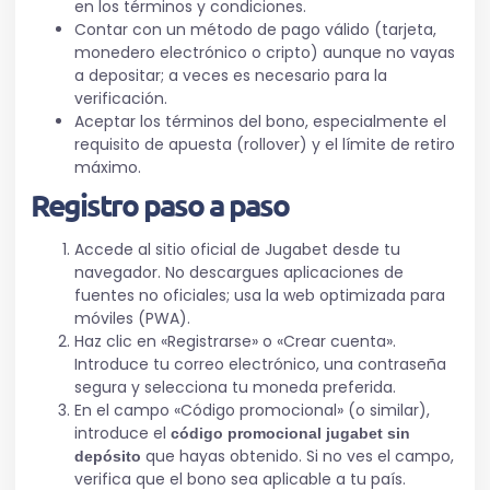
en los términos y condiciones.
Contar con un método de pago válido (tarjeta,
monedero electrónico o cripto) aunque no vayas
a depositar; a veces es necesario para la
verificación.
Aceptar los términos del bono, especialmente el
requisito de apuesta (rollover) y el límite de retiro
máximo.
Registro paso a paso
Accede al sitio oficial de Jugabet desde tu
navegador. No descargues aplicaciones de
fuentes no oficiales; usa la web optimizada para
móviles (PWA).
Haz clic en «Registrarse» o «Crear cuenta».
Introduce tu correo electrónico, una contraseña
segura y selecciona tu moneda preferida.
En el campo «Código promocional» (o similar),
introduce el
código promocional jugabet sin
que hayas obtenido. Si no ves el campo,
depósito
verifica que el bono sea aplicable a tu país.