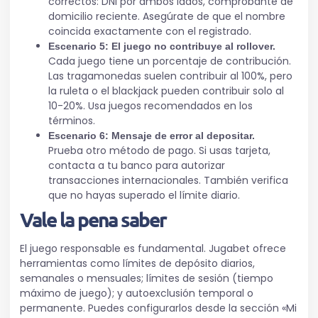
correctos: DNI por ambos lados, comprobante de
domicilio reciente. Asegúrate de que el nombre
coincida exactamente con el registrado.
Escenario 5: El juego no contribuye al rollover.
Cada juego tiene un porcentaje de contribución.
Las tragamonedas suelen contribuir al 100%, pero
la ruleta o el blackjack pueden contribuir solo al
10-20%. Usa juegos recomendados en los
términos.
Escenario 6: Mensaje de error al depositar.
Prueba otro método de pago. Si usas tarjeta,
contacta a tu banco para autorizar
transacciones internacionales. También verifica
que no hayas superado el límite diario.
Vale la pena saber
El juego responsable es fundamental. Jugabet ofrece
herramientas como límites de depósito diarios,
semanales o mensuales; límites de sesión (tiempo
máximo de juego); y autoexclusión temporal o
permanente. Puedes configurarlos desde la sección «Mi