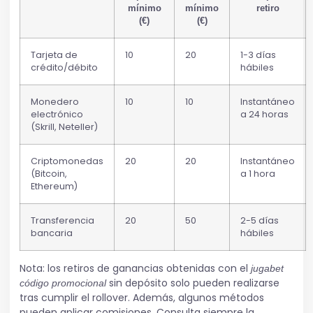
mínimo
mínimo
retiro
(€)
(€)
Tarjeta de
10
20
1-3 días
crédito/débito
hábiles
Monedero
10
10
Instantáneo
electrónico
a 24 horas
(Skrill, Neteller)
Criptomonedas
20
20
Instantáneo
(Bitcoin,
a 1 hora
Ethereum)
Transferencia
20
50
2-5 días
bancaria
hábiles
Nota: los retiros de ganancias obtenidas con el
jugabet
sin depósito solo pueden realizarse
código promocional
tras cumplir el rollover. Además, algunos métodos
pueden aplicar comisiones. Consulta siempre la