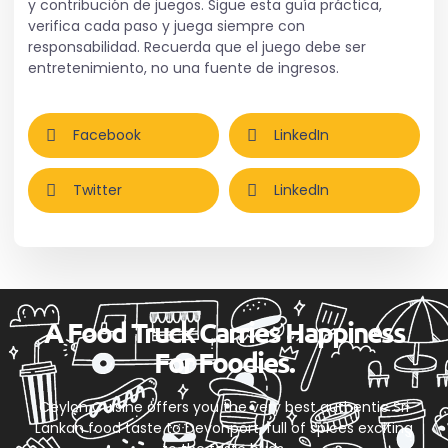
y contribución de juegos. Sigue esta guía práctica,
verifica cada paso y juega siempre con
responsabilidad. Recuerda que el juego debe ser
entretenimiento, no una fuente de ingresos.
Facebook
LinkedIn
Twitter
LinkedIn
A Food Truck Carries Happiness
For Foodies.
Ceylon Cuisine offers you the very best authentic Sri
Lankan food taste to Devonport, full of spices exciting