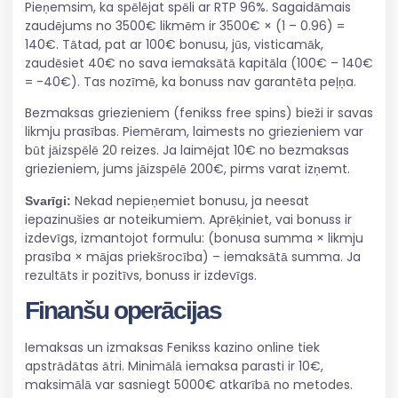
Pieņemsim, ka spēlējat spēli ar RTP 96%. Sagaidāmais
zaudējums no 3500€ likmēm ir 3500€ × (1 – 0.96) =
140€. Tātad, pat ar 100€ bonusu, jūs, visticamāk,
zaudēsiet 40€ no sava iemaksātā kapitāla (100€ – 140€
= -40€). Tas nozīmē, ka bonuss nav garantēta peļņa.
Bezmaksas griezieniem (fenikss free spins) bieži ir savas
likmju prasības. Piemēram, laimests no griezieniem var
būt jāizspēlē 20 reizes. Ja laimējat 10€ no bezmaksas
griezieniem, jums jāizspēlē 200€, pirms varat izņemt.
Nekad nepieņemiet bonusu, ja neesat
Svarīgi:
iepazinušies ar noteikumiem. Aprēķiniet, vai bonuss ir
izdevīgs, izmantojot formulu: (bonusa summa × likmju
prasība × mājas priekšrocība) – iemaksātā summa. Ja
rezultāts ir pozitīvs, bonuss ir izdevīgs.
Finanšu operācijas
Iemaksas un izmaksas Fenikss kazino online tiek
apstrādātas ātri. Minimālā iemaksa parasti ir 10€,
maksimālā var sasniegt 5000€ atkarībā no metodes.