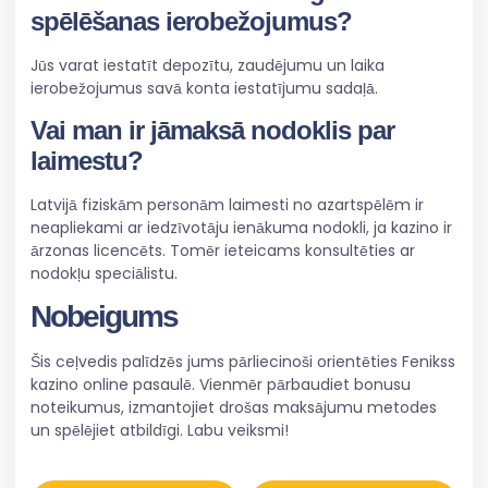
spēlēšanas ierobežojumus?
Jūs varat iestatīt depozītu, zaudējumu un laika
ierobežojumus savā konta iestatījumu sadaļā.
Vai man ir jāmaksā nodoklis par
laimestu?
Latvijā fiziskām personām laimesti no azartspēlēm ir
neapliekami ar iedzīvotāju ienākuma nodokli, ja kazino ir
ārzonas licencēts. Tomēr ieteicams konsultēties ar
nodokļu speciālistu.
Nobeigums
Šis ceļvedis palīdzēs jums pārliecinoši orientēties Fenikss
kazino online pasaulē. Vienmēr pārbaudiet bonusu
noteikumus, izmantojiet drošas maksājumu metodes
un spēlējiet atbildīgi. Labu veiksmi!