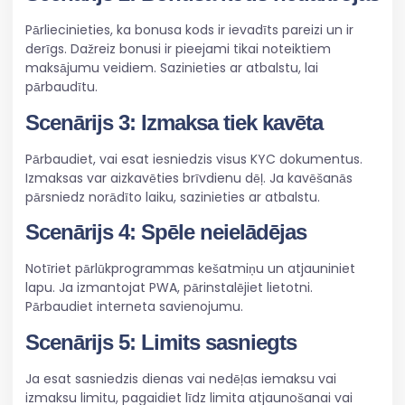
Pārliecinieties, ka bonusa kods ir ievadīts pareizi un ir
derīgs. Dažreiz bonusi ir pieejami tikai noteiktiem
maksājumu veidiem. Sazinieties ar atbalstu, lai
pārbaudītu.
Scenārijs 3: Izmaksa tiek kavēta
Pārbaudiet, vai esat iesniedzis visus KYC dokumentus.
Izmaksas var aizkavēties brīvdienu dēļ. Ja kavēšanās
pārsniedz norādīto laiku, sazinieties ar atbalstu.
Scenārijs 4: Spēle neielādējas
Notīriet pārlūkprogrammas kešatmiņu un atjauniniet
lapu. Ja izmantojat PWA, pārinstalējiet lietotni.
Pārbaudiet interneta savienojumu.
Scenārijs 5: Limits sasniegts
Ja esat sasniedzis dienas vai nedēļas iemaksu vai
izmaksu limitu, pagaidiet līdz limita atjaunošanai vai