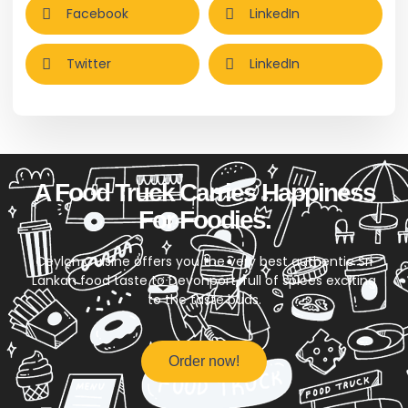
Facebook
LinkedIn
Twitter
LinkedIn
A Food Truck Carries Happiness
For Foodies.
Ceylon Cuisine offers you the very best authentic Sri
Lankan food taste to Devonport, full of spices exciting
to the taste buds.
Order now!