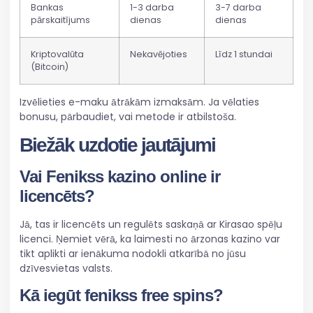
Bankas
1-3 darba
3-7 darba
pārskaitījums
dienas
dienas
Kriptovalūta
Nekavējoties
Līdz 1 stundai
(Bitcoin)
Izvēlieties e-maku ātrākām izmaksām. Ja vēlaties
bonusu, pārbaudiet, vai metode ir atbilstoša.
Biežāk uzdotie jautājumi
Vai Fenikss kazino online ir
licencēts?
Jā, tas ir licencēts un regulēts saskaņā ar Kirasao spēļu
licenci. Ņemiet vērā, ka laimesti no ārzonas kazino var
tikt aplikti ar ienākuma nodokli atkarībā no jūsu
dzīvesvietas valsts.
Kā iegūt fenikss free spins?