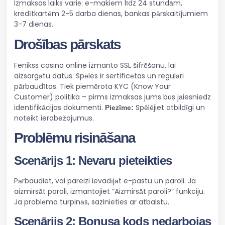
Izmaksas laiks variē: e-makiem līdz 24 stundām,
kredītkartēm 2-5 darba dienas, bankas pārskaitījumiem
3-7 dienas.
Drošības pārskats
Fenikss casino online izmanto SSL šifrēšanu, lai
aizsargātu datus. Spēles ir sertificētas un regulāri
pārbaudītas. Tiek piemērota KYC (Know Your
Customer) politika – pirms izmaksas jums būs jāiesniedz
identifikācijas dokumenti.
Spēlējiet atbildīgi un
Piezīme:
noteikt ierobežojumus.
Problēmu risināšana
Scenārijs 1: Nevaru pieteikties
Pārbaudiet, vai pareizi ievadījāt e-pastu un paroli. Ja
aizmirsāt paroli, izmantojiet “Aizmirsāt paroli?” funkciju.
Ja problēma turpinās, sazinieties ar atbalstu.
Scenārijs 2: Bonusa kods nedarbojas