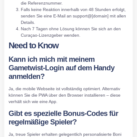
die Referenznummer.
Falls keine Reaktion innerhalb von 48 Stunden erfolgt,
senden Sie eine E-Mail an support@[domain] mit allen
Details.
Nach 7 Tagen ohne Lösung können Sie sich an den
Curaçao-Lizenzgeber wenden.
Need to Know
Kann ich mich mit meinem
Gametwist-Login auf dem Handy
anmelden?
Ja, die mobile Webseite ist vollständig optimiert. Alternativ
können Sie die PWA über den Browser installieren – diese
verhält sich wie eine App.
Gibt es spezielle Bonus-Codes für
regelmäßige Spieler?
Ja, treue Spieler erhalten gelegentlich personalisierte Boni