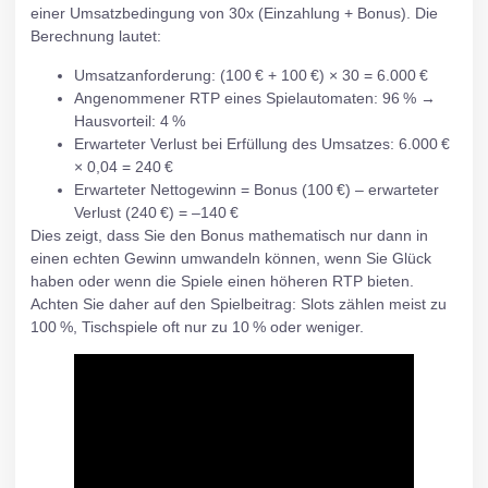
einer Umsatzbedingung von 30x (Einzahlung + Bonus). Die
Berechnung lautet:
Umsatzanforderung: (100 € + 100 €) × 30 = 6.000 €
Angenommener RTP eines Spielautomaten: 96 % →
Hausvorteil: 4 %
Erwarteter Verlust bei Erfüllung des Umsatzes: 6.000 €
× 0,04 = 240 €
Erwarteter Nettogewinn = Bonus (100 €) – erwarteter
Verlust (240 €) = –140 €
Dies zeigt, dass Sie den Bonus mathematisch nur dann in
einen echten Gewinn umwandeln können, wenn Sie Glück
haben oder wenn die Spiele einen höheren RTP bieten.
Achten Sie daher auf den Spielbeitrag: Slots zählen meist zu
100 %, Tischspiele oft nur zu 10 % oder weniger.