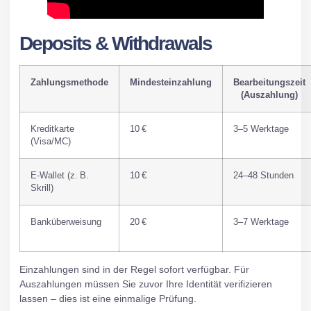
Deposits & Withdrawals
Zahlungsmethode
Mindesteinzahlung
Bearbeitungszeit
(Auszahlung)
Kreditkarte
10 €
3–5 Werktage
(Visa/MC)
E-Wallet (z. B.
10 €
24–48 Stunden
Skrill)
Banküberweisung
20 €
3–7 Werktage
Einzahlungen sind in der Regel sofort verfügbar. Für
Auszahlungen müssen Sie zuvor Ihre Identität verifizieren
lassen – dies ist eine einmalige Prüfung.