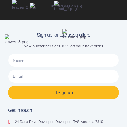
Sign up for exclusive offers
New subscribers get 10% off your next order
Sign up
Get in touch
24 Dana Drive Devonport Devonport, TAS, Australia 7310