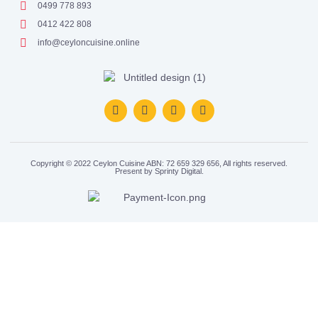
0499 778 893
0412 422 808
info@ceyloncuisine.online
Copyright © 2022 Ceylon Cuisine ABN: 72 659 329 656, All rights reserved.
Present by Sprinty Digital.