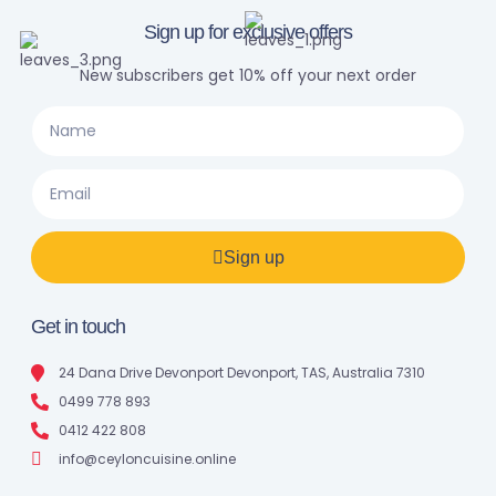
Sign up for exclusive offers
New subscribers get 10% off your next order
Sign up
Get in touch
24 Dana Drive Devonport Devonport, TAS, Australia 7310
0499 778 893
0412 422 808
info@ceyloncuisine.online