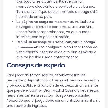
transacciones a casinos. Pruebe con un
monedero electrónico o contacte a su banco.
También verifique que su método de pago está
habilitado en su país.
Actualice el
La página no carga correctamente:
navegador o pruebe con otro. Si usa una VPN,
desactívela temporalmente, ya que puede
interferir con la geolocalización.
Recibí un mensaje de error al canjear un código
Los códigos suelen tener fecha de
promocional:
vencimiento. Asegúrese de que aún es válido y
que no ha sido usado anteriormente.
Consejos de experto
Para jugar de forma segura, establezca límites
personales: depósito diario/semanal, tiempo de sesión
y pérdidas. Utilice la función de autoexclusión si siente
que pierde el control. Gran Madrid Casino ofrece estas
herramientas en la sección «Juego Responsable».
Recuerde que el juego debe ser un entretenimiento, no
una fuente de ingresos.