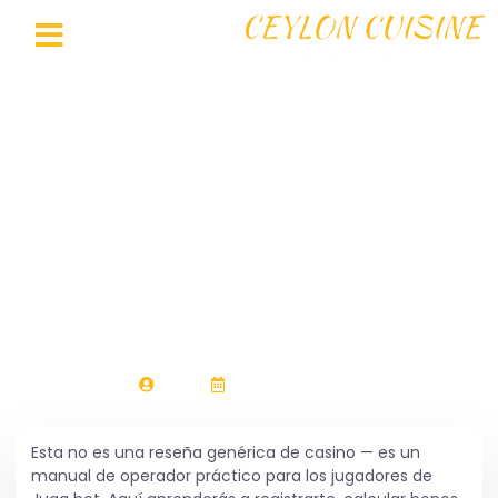
About Us
Contact Us
Uncategorized
Guía práctica de
Jugabet – Registro,
bonos y retiros
explicados
isuruhe
September 24, 2015
Esta no es una reseña genérica de casino — es un
manual de operador práctico para los jugadores de