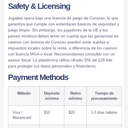
Safety & Licensing
Jugabet opera bajo una licencia de juego de Curazao, lo que
garantiza que cumple con estándares básicos de seguridad y
juego limpio. Sin embargo, los jugadores de la UE y los
países nórdicos deben tener en cuenta que las ganancias en
casinos con licencia de Curazao pueden estar sujetas a
impuestos locales sobre la renta, a diferencia de los casinos
con licencia MGA o local. Recomendamos consultar con un
asesor fiscal. La plataforma utiliza cifrado SSL de 128 bits
para proteger tus datos personales y financieros.
Payment Methods
Método
Depósito
Retiro
Tiempo de
mínimo
mínimo
procesamiento
Visa /
$10
$20
1-3 días hábiles
Mastercard