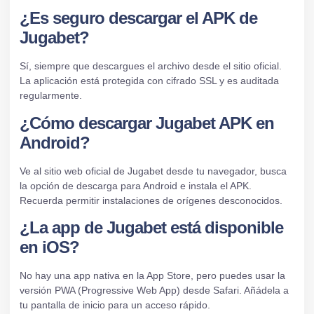
¿Es seguro descargar el APK de
Jugabet?
Sí, siempre que descargues el archivo desde el sitio oficial.
La aplicación está protegida con cifrado SSL y es auditada
regularmente.
¿Cómo descargar Jugabet APK en
Android?
Ve al sitio web oficial de Jugabet desde tu navegador, busca
la opción de descarga para Android e instala el APK.
Recuerda permitir instalaciones de orígenes desconocidos.
¿La app de Jugabet está disponible
en iOS?
No hay una app nativa en la App Store, pero puedes usar la
versión PWA (Progressive Web App) desde Safari. Añádela a
tu pantalla de inicio para un acceso rápido.