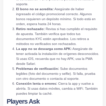
soporte.
El bono no se acredita:
Asegúrate de haber
ingresado el código promocional correcto. Algunos
bonos requieren un depósito mínimo. Si todo está en
orden, espera hasta 24 horas.
Retiro rechazado:
Revisa si has cumplido el requisito
de apuesta. También verifica que todos tus
documentos KYC estén aprobados. Los retiros a
métodos no verificados son rechazados.
La app no se descarga como APK:
Asegúrate de
tener activada la instalación de orígenes desconocidos.
Si usas iOS, recuerda que no hay APK; usa la PWA
desde Safari.
Problemas de verificación:
Sube documentos
legibles (foto del documento y selfie). Si falla, prueba
con otro documento o contacta al soporte.
Conexión lenta o errores:
Cierra la app y vuelve a
abrirla. Si usas datos móviles, cambia a WiFi. También
puedes limpiar la caché.
Players Ask