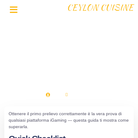
About Us
Contact Us
Uncategorized
Guida pratica al bonus
Casino Midas Online –
Registrazione e calcolo
isuruhe
June 1, 2016
Ottenere il primo prelievo correttamente è la vera prova di
qualsiasi piattaforma iGaming — questa guida ti mostra come
superarla.