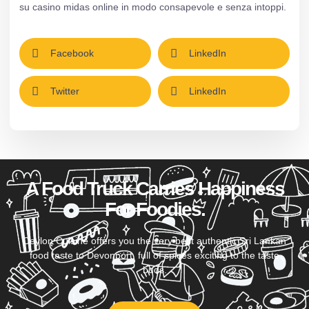
su casino midas online in modo consapevole e senza intoppi.
Facebook
LinkedIn
Twitter
LinkedIn
A Food Truck Carries Happiness
For Foodies.
Ceylon Cuisine offers you the very best authentic Sri Lankan
food taste to Devonport, full of spices exciting to the taste
buds.