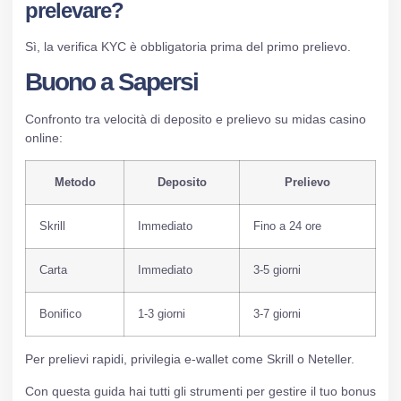
prelevare?
Sì, la verifica KYC è obbligatoria prima del primo prelievo.
Buono a Sapersi
Confronto tra velocità di deposito e prelievo su midas casino
online:
Metodo
Deposito
Prelievo
Skrill
Immediato
Fino a 24 ore
Carta
Immediato
3-5 giorni
Bonifico
1-3 giorni
3-7 giorni
Per prelievi rapidi, privilegia e-wallet come Skrill o Neteller.
Con questa guida hai tutti gli strumenti per gestire il tuo bonus