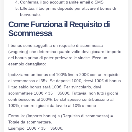
Conferma il tuo account tramite email o SMS.
Effettua il tuo primo deposito per attivare il bonus di
benvenuto.
Come Funziona il Requisito di
Scommessa
I bonus sono soggetti a un requisito di scommessa
(wagering) che determina quante volte devi giocare l’importo
del bonus prima di poter prelevare le vincite. Ecco un
esempio dettagliato:
Ipotizziamo un bonus del 100% fino a 200€ con un requisito
di scommessa di 35x. Se depositi 100€, ricevi 100€ di bonus.
Il tuo saldo bonus sarà 100€. Per svincolarlo, devi
scommettere 100€ × 35 = 3500€. Tuttavia, non tutti i giochi
contribuiscono al 100%. Le slot spesso contribuiscono al
100%, mentre i giochi da tavolo al 10% o meno.
Formula: (Importo bonus) × (Requisito di scommessa) =
Totale da scommettere.
Esempio: 100€ × 35 = 3500€.