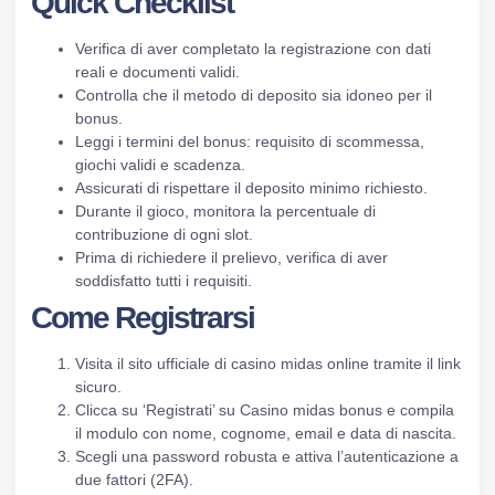
Quick Checklist
Verifica di aver completato la registrazione con dati
reali e documenti validi.
Controlla che il metodo di deposito sia idoneo per il
bonus.
Leggi i termini del bonus: requisito di scommessa,
giochi validi e scadenza.
Assicurati di rispettare il deposito minimo richiesto.
Durante il gioco, monitora la percentuale di
contribuzione di ogni slot.
Prima di richiedere il prelievo, verifica di aver
soddisfatto tutti i requisiti.
Come Registrarsi
Visita il sito ufficiale di casino midas online tramite il link
sicuro.
Clicca su ‘Registrati’ su
Casino midas bonus
e compila
il modulo con nome, cognome, email e data di nascita.
Scegli una password robusta e attiva l’autenticazione a
due fattori (2FA).