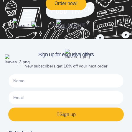
Order now!
Sign up for exclusive offers
New subscribers get 10% off your next order
Sign up