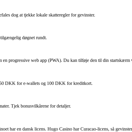
ales dog at tjekke lokale skatteregler for gevinster.
 tilgængelig døgnet rundt.
 en progressive web app (PWA). Du kan tilføje den til din startskærm 
 50 DKK for e-wallets og 100 DKK for kreditkort.
ater. Tjek bonusvilkårene for detaljer.
asinoet har en dansk licens. Hugo Casino har Curacao-licens, så gevinst