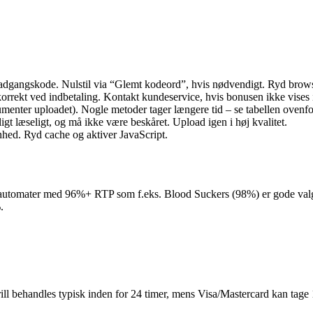
 adgangskode. Nulstil via “Glemt kodeord”, hvis nødvendigt. Ryd brow
rrekt ved indbetaling. Kontakt kundeservice, hvis bonusen ikke vises i
kumenter uploadet). Nogle metoder tager længere tid – se tabellen ovenfo
ligt læseligt, og må ikke være beskåret. Upload igen i høj kvalitet.
hed. Ryd cache og aktiver JavaScript.
leautomater med 96%+ RTP som f.eks. Blood Suckers (98%) er gode valg
.
ll behandles typisk inden for 24 timer, mens Visa/Mastercard kan tage