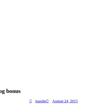
 og bonus
isuruhe
August 24, 2015