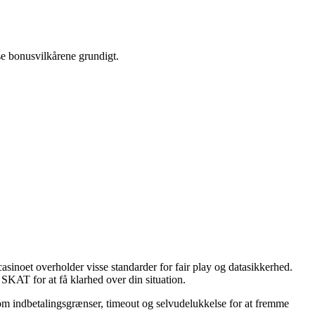
se bonusvilkårene grundigt.
asinoet overholder visse standarder for fair play og datasikkerhed.
SKAT for at få klarhed over din situation.
som indbetalingsgrænser, timeout og selvudelukkelse for at fremme