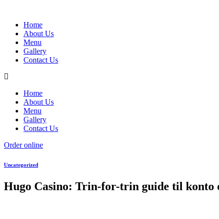
Skip
to
Home
content
About Us
Menu
Gallery
Contact Us
Home
About Us
Menu
Gallery
Contact Us
Order online
Uncategorized
Hugo Casino: Trin-for-trin guide til konto