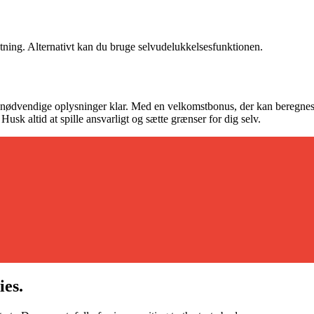
tning. Alternativt kan du bruge selvudelukkelsesfunktionen.
 nødvendige oplysninger klar. Med en velkomstbonus, der kan beregnes 
Husk altid at spille ansvarligt og sætte grænser for dig selv.
es.