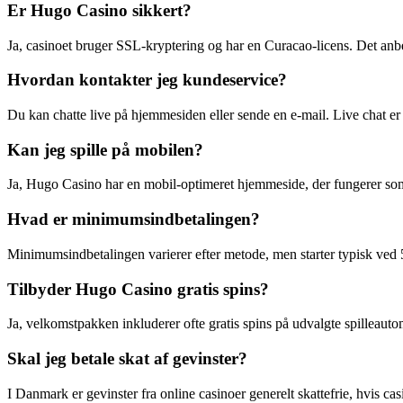
Er Hugo Casino sikkert?
Ja, casinoet bruger SSL-kryptering og har en Curacao-licens. Det anbef
Hvordan kontakter jeg kundeservice?
Du kan chatte live på hjemmesiden eller sende en e-mail. Live chat er
Kan jeg spille på mobilen?
Ja, Hugo Casino har en mobil-optimeret hjemmeside, der fungerer som
Hvad er minimumsindbetalingen?
Minimumsindbetalingen varierer efter metode, men starter typisk ved
Tilbyder Hugo Casino gratis spins?
Ja, velkomstpakken inkluderer ofte gratis spins på udvalgte spilleautom
Skal jeg betale skat af gevinster?
I Danmark er gevinster fra online casinoer generelt skattefrie, hvis c