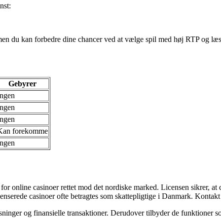
nst:
, men du kan forbedre dine chancer ved at vælge spil med høj RTP og læ
Gebyrer
Ingen
Ingen
Ingen
Kan forekomme
Ingen
or online casinoer rettet mod det nordiske marked. Licensen sikrer, at c
enserede casinoer ofte betragtes som skattepligtige i Danmark. Kontakt 
sninger og finansielle transaktioner. Derudover tilbyder de funktioner 