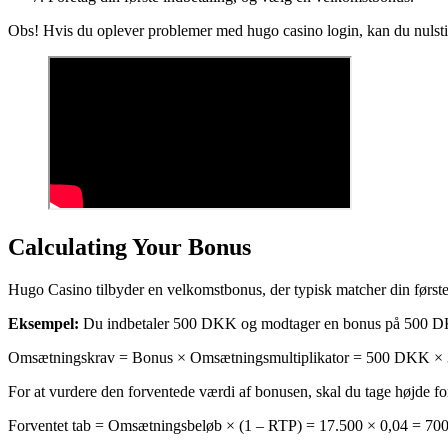
Obs! Hvis du oplever problemer med hugo casino login, kan du nulsti
Calculating Your Bonus
Hugo Casino tilbyder en velkomstbonus, der typisk matcher din først
Eksempel:
Du indbetaler 500 DKK og modtager en bonus på 500 DKK. 
Omsætningskrav = Bonus × Omsætningsmultiplikator = 500 DKK ×
For at vurdere den forventede værdi af bonusen, skal du tage højde f
Forventet tab = Omsætningsbeløb × (1 – RTP) = 17.500 × 0,04 = 7