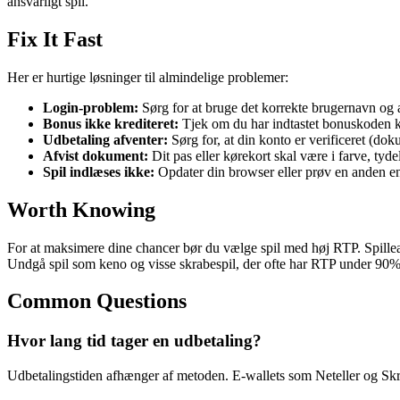
ansvarligt spil.
Fix It Fast
Her er hurtige løsninger til almindelige problemer:
Login-problem:
Sørg for at bruge det korrekte brugernavn og
Bonus ikke krediteret:
Tjek om du har indtastet bonuskoden ko
Udbetaling afventer:
Sørg for, at din konto er verificeret (do
Afvist dokument:
Dit pas eller kørekort skal være i farve, tyde
Spil indlæses ikke:
Opdater din browser eller prøv en anden en
Worth Knowing
For at maksimere dine chancer bør du vælge spil med høj RTP. Spil
Undgå spil som keno og visse skrabespil, der ofte har RTP under 90%
Common Questions
Hvor lang tid tager en udbetaling?
Udbetalingstiden afhænger af metoden. E-wallets som Neteller og Skri