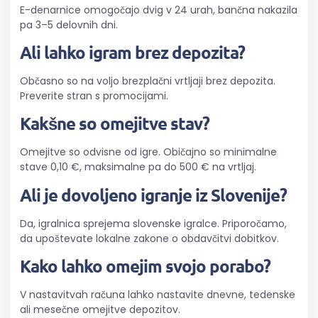
E-denarnice omogočajo dvig v 24 urah, bančna nakazila
pa 3–5 delovnih dni.
Ali lahko igram brez depozita?
Občasno so na voljo brezplačni vrtljaji brez depozita.
Preverite stran s promocijami.
Kakšne so omejitve stav?
Omejitve so odvisne od igre. Običajno so minimalne
stave 0,10 €, maksimalne pa do 500 € na vrtljaj.
Ali je dovoljeno igranje iz Slovenije?
Da, igralnica sprejema slovenske igralce. Priporočamo,
da upoštevate lokalne zakone o obdavčitvi dobitkov.
Kako lahko omejim svojo porabo?
V nastavitvah računa lahko nastavite dnevne, tedenske
ali mesečne omejitve depozitov.