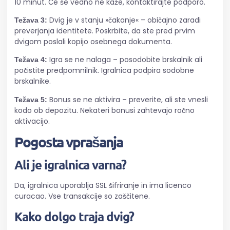
10 minut. Če še vedno ne kaže, kontaktirajte podporo.
Dvig je v stanju »čakanje« – običajno zaradi
Težava 3:
preverjanja identitete. Poskrbite, da ste pred prvim
dvigom poslali kopijo osebnega dokumenta.
Igra se ne nalaga – posodobite brskalnik ali
Težava 4:
počistite predpomnilnik. Igralnica podpira sodobne
brskalnike.
Bonus se ne aktivira – preverite, ali ste vnesli
Težava 5:
kodo ob depozitu. Nekateri bonusi zahtevajo ročno
aktivacijo.
Pogosta vprašanja
Ali je igralnica varna?
Da, igralnica uporablja SSL šifriranje in ima licenco
curacao. Vse transakcije so zaščitene.
Kako dolgo traja dvig?