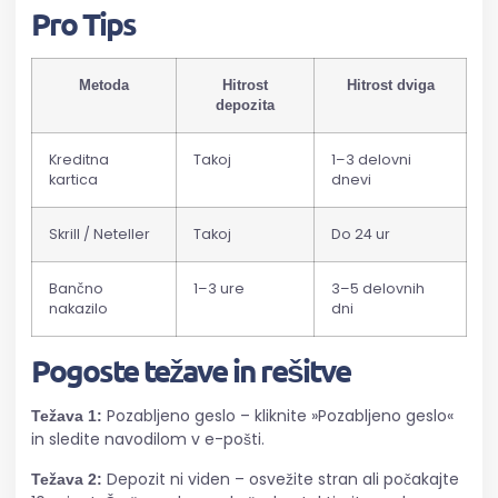
Pro Tips
Metoda
Hitrost
Hitrost dviga
depozita
Kreditna
Takoj
1–3 delovni
kartica
dnevi
Skrill / Neteller
Takoj
Do 24 ur
Bančno
1–3 ure
3–5 delovnih
nakazilo
dni
Pogoste težave in rešitve
Pozabljeno geslo – kliknite »Pozabljeno geslo«
Težava 1:
in sledite navodilom v e-pošti.
Depozit ni viden – osvežite stran ali počakajte
Težava 2: