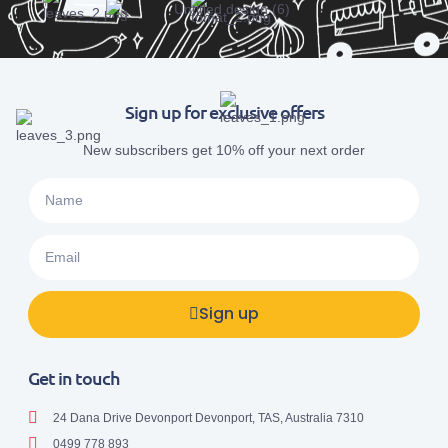
Sign up for exclusive offers
New subscribers get 10% off your next order
Sign up
Get in touch
24 Dana Drive Devonport Devonport, TAS, Australia 7310
0499 778 893