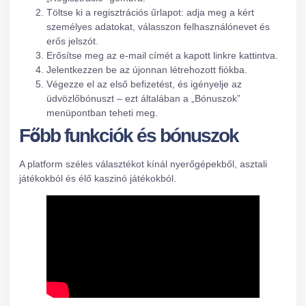
Töltse ki a regisztrációs űrlapot: adja meg a kért
személyes adatokat, válasszon felhasználónevet és
erős jelszót.
Erősítse meg az e-mail címét a kapott linkre kattintva.
Jelentkezzen be az újonnan létrehozott fiókba.
Végezze el az első befizetést, és igényelje az
üdvözlőbónuszt – ezt általában a „Bónuszok”
menüpontban teheti meg.
Főbb funkciók és bónuszok
A platform széles választékot kínál nyerőgépekből, asztali
játékokból és élő kaszinó játékokból.