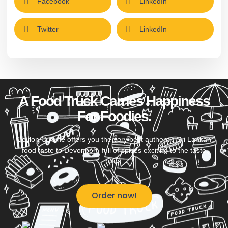
Facebook
LinkedIn
Twitter
LinkedIn
A Food Truck Carries Happiness
For Foodies.
Ceylon Cuisine offers you the very best authentic Sri Lankan
food taste to Devonport, full of spices exciting to the taste
buds.
Order now!