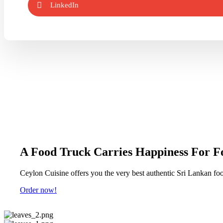
LinkedIn
A Food Truck Carries Happiness For Fo
Ceylon Cuisine offers you the very best authentic Sri Lankan food 
Order now!