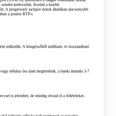
t, szintén kedvezőek. Kerüld a kisebb
it. A progresszív jackpot slotok általában alacsonyabb
ában a pontos RTP-t.
ként működik. A böngészőből indítható, és hozzáadható
 vagy néhány óra alatt megtörténik, a banki átutalás 3-7
set is jelenthet, de mindig olvasd el a feltételeket.
ső kifizetés előtt be kell nyújtanod az irataidat.