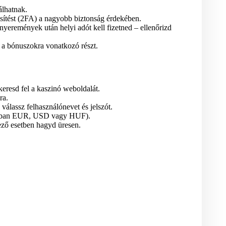
álhatnak.
lesítést (2FA) a nagyobb biztonság érdekében.
nyeremények után helyi adót kell fizetned – ellenőrizd
n a bónuszokra vonatkozó részt.
eresd fel a kaszinó weboldalát.
ra.
 válassz felhasználónevet és jelszót.
talában EUR, USD vagy HUF).
ező esetben hagyd üresen.