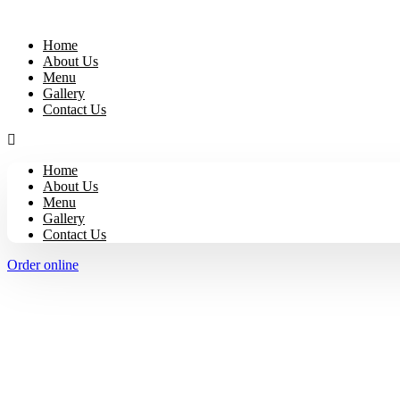
Skip
to
Home
content
About Us
Menu
Gallery
Contact Us
Home
About Us
Menu
Gallery
Contact Us
Order online