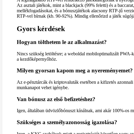
Az asztali játékok, mint a blackjack (99% feletti) és a baccara
mellékfogadásokat, és a bónuszjátékok alacsony RTP-jű verzió
RTP-vel bírnak (kb. 90-92%). Mindig ellenőrizd a játék súgój
Gyors kérdések
Hogyan tölthetem le az alkalmazást?
Nincs szükség letöltésre; a weboldal mobiloptimalizált PWA-
a kezdőképernyőhöz.
Milyen gyorsan kapom meg a nyereményemet?
Az e-pénztárcák és kriptovaluták esetében a kifizetés azonnali
munkanapot vehet igénybe.
Van bónusz az első befizetéshez?
Igen, általában üdvözlőbónuszt kínálnak, ami akár 100%-os mecc
Szükséges a személyazonosság igazolása?
Igen, a KYC-szabályok miatt a regisztrációt követően vagy az el