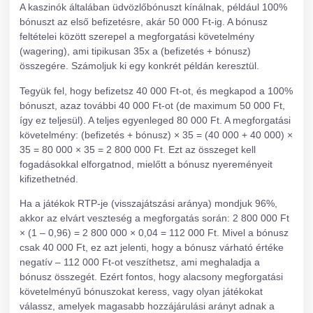
A kaszinók általában üdvözlőbónuszt kínálnak, például 100%
bónuszt az első befizetésre, akár 50 000 Ft-ig. A bónusz
feltételei között szerepel a megforgatási követelmény
(wagering), ami tipikusan 35x a (befizetés + bónusz)
összegére. Számoljuk ki egy konkrét példán keresztül.
Tegyük fel, hogy befizetsz 40 000 Ft-ot, és megkapod a 100%
bónuszt, azaz további 40 000 Ft-ot (de maximum 50 000 Ft,
így ez teljesül). A teljes egyenleged 80 000 Ft. A megforgatási
követelmény: (befizetés + bónusz) × 35 = (40 000 + 40 000) ×
35 = 80 000 × 35 = 2 800 000 Ft. Ezt az összeget kell
fogadásokkal elforgatnod, mielőtt a bónusz nyereményeit
kifizethetnéd.
Ha a játékok RTP-je (visszajátszási aránya) mondjuk 96%,
akkor az elvárt veszteség a megforgatás során: 2 800 000 Ft
× (1 – 0,96) = 2 800 000 × 0,04 = 112 000 Ft. Mivel a bónusz
csak 40 000 Ft, ez azt jelenti, hogy a bónusz várható értéke
negatív – 112 000 Ft-ot veszíthetsz, ami meghaladja a
bónusz összegét. Ezért fontos, hogy alacsony megforgatási
követelményű bónuszokat keress, vagy olyan játékokat
válassz, amelyek magasabb hozzájárulási arányt adnak a