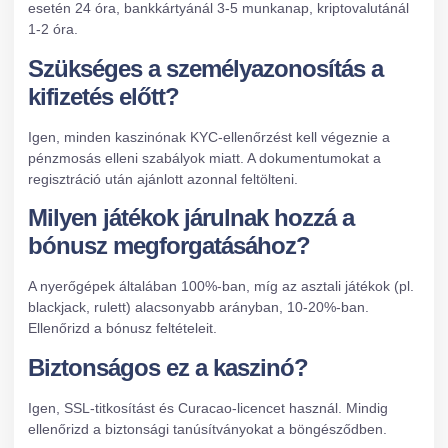
esetén 24 óra, bankkártyánál 3-5 munkanap, kriptovalutánál
1-2 óra.
Szükséges a személyazonosítás a
kifizetés előtt?
Igen, minden kaszinónak KYC-ellenőrzést kell végeznie a
pénzmosás elleni szabályok miatt. A dokumentumokat a
regisztráció után ajánlott azonnal feltölteni.
Milyen játékok járulnak hozzá a
bónusz megforgatásához?
A nyerőgépek általában 100%-ban, míg az asztali játékok (pl.
blackjack, rulett) alacsonyabb arányban, 10-20%-ban.
Ellenőrizd a bónusz feltételeit.
Biztonságos ez a kaszinó?
Igen, SSL-titkosítást és Curacao-licencet használ. Mindig
ellenőrizd a biztonsági tanúsítványokat a böngésződben.