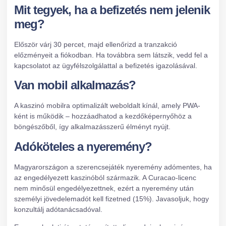
Mit tegyek, ha a befizetés nem jelenik
meg?
Először várj 30 percet, majd ellenőrizd a tranzakció
előzményeit a fiókodban. Ha továbbra sem látszik, vedd fel a
kapcsolatot az ügyfélszolgálattal a befizetés igazolásával.
Van mobil alkalmazás?
A kaszinó mobilra optimalizált weboldalt kínál, amely PWA-
ként is működik – hozzáadhatod a kezdőképernyőhöz a
böngészőből, így alkalmazásszerű élményt nyújt.
Adóköteles a nyeremény?
Magyarországon a szerencsejáték nyeremény adómentes, ha
az engedélyezett kaszinóból származik. A Curacao-licenc
nem minősül engedélyezettnek, ezért a nyeremény után
személyi jövedelemadót kell fizetned (15%). Javasoljuk, hogy
konzultálj adótanácsadóval.