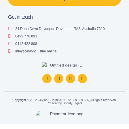
Get in touch
24 Dana Drive Devonport Devonport, TAS, Australia 7310
0499 778 893
0412 422 808
info@ceyloncuisine.online
Copyright © 2022 Ceylon Cuisine ABN: 72 659 329 656, All rights reserved.
Present by Sprinty Digital.