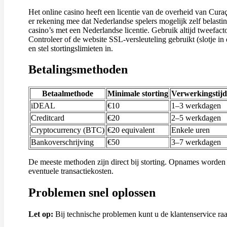
Het online casino heeft een licentie van de overheid van Cura
er rekening mee dat Nederlandse spelers mogelijk zelf belastin
casino’s met een Nederlandse licentie. Gebruik altijd tweefac
Controleer of de website SSL-versleuteling gebruikt (slotje in 
en stel stortingslimieten in.
Betalingsmethoden
Betaalmethode
Minimale storting
Verwerkingstij
iDEAL
€10
1–3 werkdagen
Creditcard
€20
2–5 werkdagen
Cryptocurrency (BTC)
€20 equivalent
Enkele uren
Bankoverschrijving
€50
3–7 werkdagen
De meeste methoden zijn direct bij storting. Opnames worden
eventuele transactiekosten.
Problemen snel oplossen
Let op:
Bij technische problemen kunt u de klantenservice ra