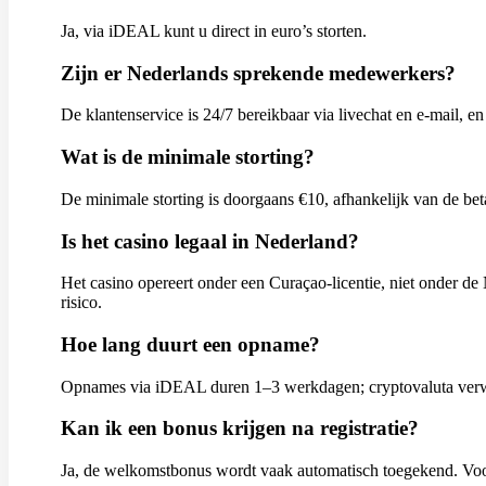
Ja, via iDEAL kunt u direct in euro’s storten.
Zijn er Nederlands sprekende medewerkers?
De klantenservice is 24/7 bereikbaar via livechat en e-mail, e
Wat is de minimale storting?
De minimale storting is doorgaans €10, afhankelijk van de be
Is het casino legaal in Nederland?
Het casino opereert onder een Curaçao-licentie, niet onder de 
risico.
Hoe lang duurt een opname?
Opnames via iDEAL duren 1–3 werkdagen; cryptovaluta verw
Kan ik een bonus krijgen na registratie?
Ja, de welkomstbonus wordt vaak automatisch toegekend. Voo