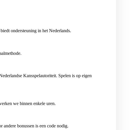
n biedt ondersteuning in het Nederlands.
taalmethode.
Nederlandse Kansspelautoriteit. Spelen is op eigen
erken we binnen enkele uren.
r andere bonussen is een code nodig.