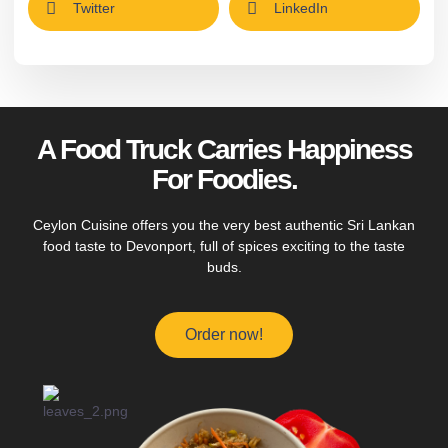
Twitter
LinkedIn
A Food Truck Carries Happiness
For Foodies.
Ceylon Cuisine offers you the very best authentic Sri Lankan
food taste to Devonport, full of spices exciting to the taste
buds.
Order now!