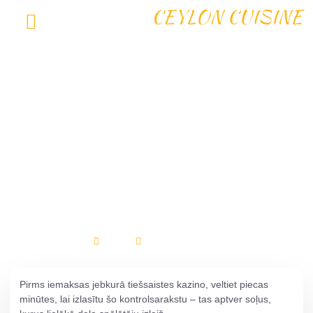
About Us
Contact Us
Uncategorized
Praktisks ceļvedis: Kā
veikt pierakstu Captain
Cooks kazino un sākt
spēlēt
isuruhe
December 12, 2015
Pirms iemaksas jebkurā tiešsaistes kazino, veltiet piecas
minūtes, lai izlasītu šo kontrolsarakstu – tas aptver soļus,