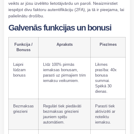
veikts ar jūsu izvēlēto lietotājvārdu un paroli. Neaizmirstiet
iespējot divu faktoru autentifikāciju (2FA), ja tā ir pieejama, lai
palielinātu drošību.
Galvenās funkcijas un bonusi
Funkcija /
Apraksts
Piezīmes
Bonuss
Laipni
Līdz 100% pirmās
Likmes
lūdzam
iemaksas bonusam,
prasība: 40x
bonuss
parasti uz pirmajiem trim
bonusa
iemaksu veikumiem.
summai.
Spēkā 30
dienas.
Bezmaksas
Regulāri tiek piedāvāti
Parasti tiek
griezieni
bezmaksas griezieni
aktivizēti ar
jauniem spēļu
noteiktu
automātiem.
iemaksu.