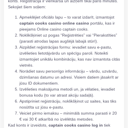
konts. Reģistrācija ir vienkārša un aizņem tikai pāris minūtes.
Sekojiet šiem soļiem:
Apmeklējiet oficiālo lapu – to varat izdarīt, izmantojot
captain cooks casino online casino
portālu, kas ir
pieejams
Online casino captain cooks
.
Noklikšķiniet uz pogas “Reģistrēties” vai “Pierakstīties”
(parasti atrodas lapas augšējā labajā stūrī).
Aizpildiet reģistrācijas formu: ievadiet savu e-pastu,
izvēlieties lietotājvārdu un spēcīgu paroli. Noteikti
izmantojiet unikālu kombināciju, kas nav izmantota citās
vietnēs.
Norādiet savu personīgo informāciju – vārdu, uzvārdu,
dzimšanas datumu un adresi. Visiem datiem jāsakrīt ar
jūsu ID dokumentiem.
Izvēlieties maksājuma metodi un, ja vēlaties, ievadiet
bonusa kodu (to var atrast akciju sadaļā).
Apstipriniet reģistrāciju, noklikšķinot uz saites, kas tiks
nosūtīta uz jūsu e-pastu.
Veiciet pirmo iemaksu – minimālā summa parasti ir 20
€ vai 30 € atkarībā no izvēlētās metodes.
Kad konts ir izveidots,
captain cooks casino log in
tiek