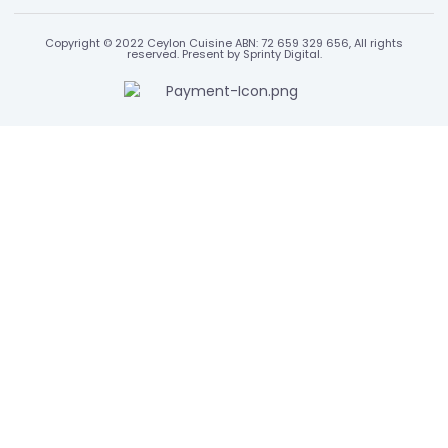
Copyright © 2022 Ceylon Cuisine ABN: 72 659 329 656, All rights
reserved. Present by Sprinty Digital.