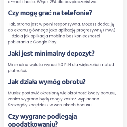
e-mail i hasło. Włącz 2FA dla bezpieczeństwa.
Czy mogę grać na telefonie?
Tak, strona jest w pełni responsywna. Możesz dodać ją
do ekranu głównego jako aplikację progresywną (PWA)
– działa jak aplikacja mobilna bez konieczności
pobierania z Google Play.
Jaki jest minimalny depozyt?
Minimalna wpłata wynosi 50 PLN dla większości metod
płatności.
Jak działa wymóg obrotu?
Musisz postawić określoną wielokrotność kwoty bonusu,
zanim wygrane będą mogły zostać wypłacone.
Szczegóły znajdziesz w warunkach bonusu.
Czy wygrane podlegają
opodatkowaniu?