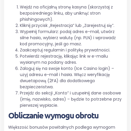
Wejdź na oficjalną stronę kasyna (skorzystaj z
bezpośredniego linku, aby uniknąć stron
phishingowych).
Kliknij przycisk „Rejestracja” lub „Zarejestruj się”.
Wypełnij formularz: podaj adres e-mail, utwórz
silne hasło, wybierz walutę (np. PLN) i wprowadź
kod promocyjny, jeśli go masz.
Zaakceptuj regulamin i politykę prywatności.
Potwierdź rejestrację, klikając link w e-mailu
wysłanym na podany adres.
Zaloguj się na swoje konto (Ice Casino login) –
użyj adresu e-mail i hasła. Włącz weryfikację
dwuetapową (2FA) dla dodatkowego
bezpieczeństwa.
Przejdź do sekcji „Konto” i uzupełnij dane osobowe
(imię, nazwisko, adres) – będzie to potrzebne przy
pierwszej wypłacie.
Obliczanie wymogu obrotu
Większość bonusów powitalnych podlega wymogom