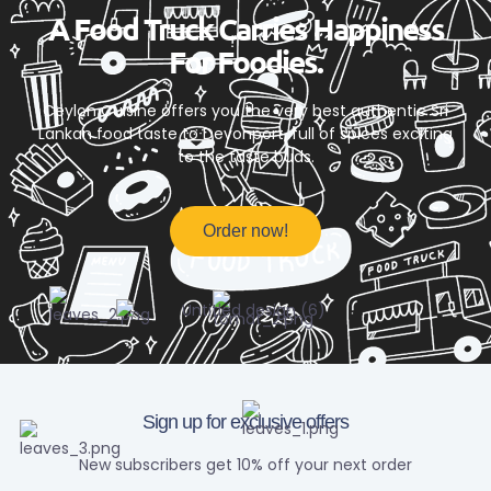
A Food Truck Carries Happiness
For Foodies.
Ceylon Cuisine offers you the very best authentic Sri
Lankan food taste to Devonport, full of spices exciting
to the taste buds.
Order now!
Sign up for exclusive offers
New subscribers get 10% off your next order