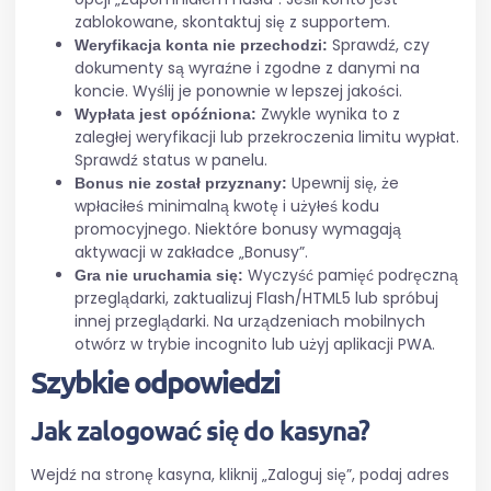
zablokowane, skontaktuj się z supportem.
Sprawdź, czy
Weryfikacja konta nie przechodzi:
dokumenty są wyraźne i zgodne z danymi na
koncie. Wyślij je ponownie w lepszej jakości.
Zwykle wynika to z
Wypłata jest opóźniona:
zaległej weryfikacji lub przekroczenia limitu wypłat.
Sprawdź status w panelu.
Upewnij się, że
Bonus nie został przyznany:
wpłaciłeś minimalną kwotę i użyłeś kodu
promocyjnego. Niektóre bonusy wymagają
aktywacji w zakładce „Bonusy”.
Wyczyść pamięć podręczną
Gra nie uruchamia się:
przeglądarki, zaktualizuj Flash/HTML5 lub spróbuj
innej przeglądarki. Na urządzeniach mobilnych
otwórz w trybie incognito lub użyj aplikacji PWA.
Szybkie odpowiedzi
Jak zalogować się do kasyna?
Wejdź na stronę kasyna, kliknij „Zaloguj się”, podaj adres