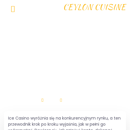
About Us
Contact Us
Uncategorized
Przewodnik po kasynie
online: rejestracja,
logowanie i obliczenia
obrotu
isuruhe
August 5, 2018
Ice Casino
wyróżnia się na konkurencyjnym rynku, a ten
przewodnik krok po kroku wyjaśnia, jak w pełni go