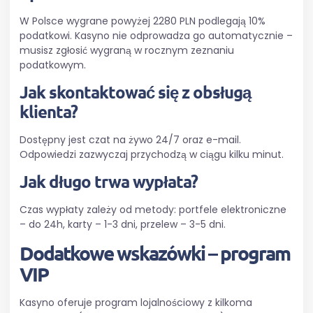
W Polsce wygrane powyżej 2280 PLN podlegają 10%
podatkowi. Kasyno nie odprowadza go automatycznie –
musisz zgłosić wygraną w rocznym zeznaniu
podatkowym.
Jak skontaktować się z obsługą
klienta?
Dostępny jest czat na żywo 24/7 oraz e-mail.
Odpowiedzi zazwyczaj przychodzą w ciągu kilku minut.
Jak długo trwa wypłata?
Czas wypłaty zależy od metody: portfele elektroniczne
– do 24h, karty – 1-3 dni, przelew – 3-5 dni.
Dodatkowe wskazówki – program
VIP
Kasyno oferuje program lojalnościowy z kilkoma