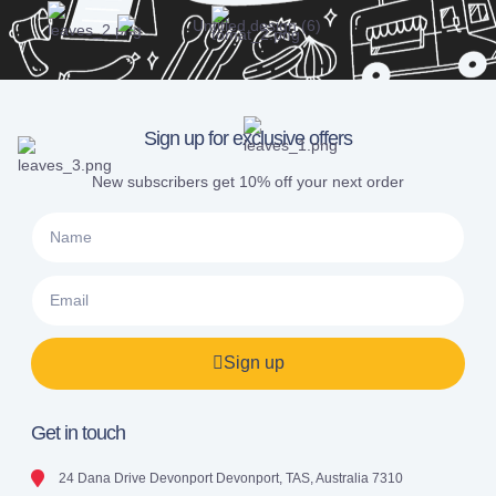
Sign up for exclusive offers
New subscribers get 10% off your next order
Sign up
Get in touch
24 Dana Drive Devonport Devonport, TAS, Australia 7310