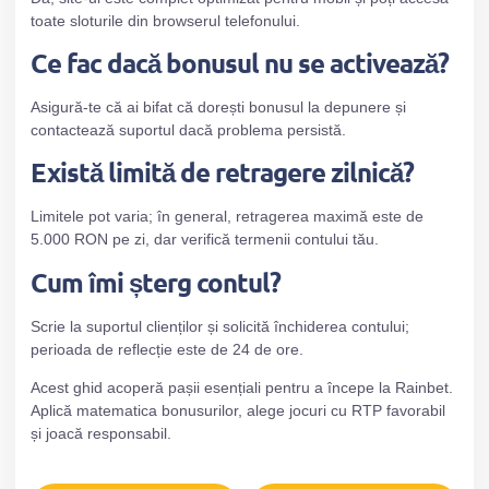
toate sloturile din browserul telefonului.
Ce fac dacă bonusul nu se activează?
Asigură-te că ai bifat că dorești bonusul la depunere și
contactează suportul dacă problema persistă.
Există limită de retragere zilnică?
Limitele pot varia; în general, retragerea maximă este de
5.000 RON pe zi, dar verifică termenii contului tău.
Cum îmi șterg contul?
Scrie la suportul clienților și solicită închiderea contului;
perioada de reflecție este de 24 de ore.
Acest ghid acoperă pașii esențiali pentru a începe la Rainbet.
Aplică matematica bonusurilor, alege jocuri cu RTP favorabil
și joacă responsabil.