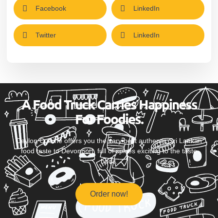
Facebook
LinkedIn
Twitter
LinkedIn
A Food Truck Carries Happiness
For Foodies.
Ceylon Cuisine offers you the very best authentic Sri Lankan
food taste to Devonport, full of spices exciting to the taste
buds.
Order now!