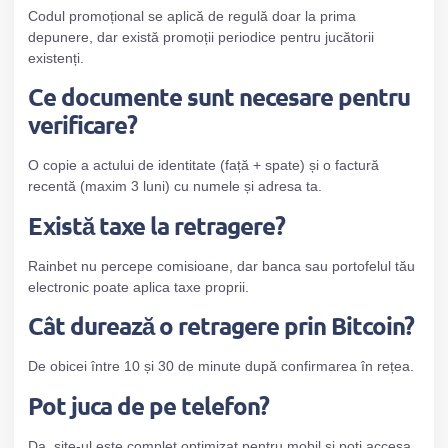
Codul promoțional se aplică de regulă doar la prima
depunere, dar există promoții periodice pentru jucătorii
existenți.
Ce documente sunt necesare pentru
verificare?
O copie a actului de identitate (față + spate) și o factură
recentă (maxim 3 luni) cu numele și adresa ta.
Există taxe la retragere?
Rainbet nu percepe comisioane, dar banca sau portofelul tău
electronic poate aplica taxe proprii.
Cât durează o retragere prin Bitcoin?
De obicei între 10 și 30 de minute după confirmarea în rețea.
Pot juca de pe telefon?
Da, site-ul este complet optimizat pentru mobil și poți accesa