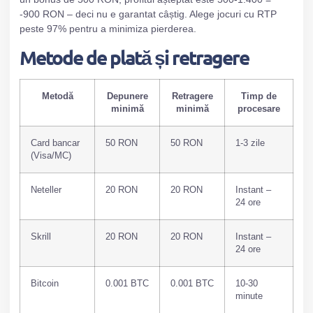
-900 RON – deci nu e garantat câștig. Alege jocuri cu RTP
peste 97% pentru a minimiza pierderea.
Metode de plată și retragere
Metodă
Depunere
Retragere
Timp de
minimă
minimă
procesare
Card bancar
50 RON
50 RON
1-3 zile
(Visa/MC)
Neteller
20 RON
20 RON
Instant –
24 ore
Skrill
20 RON
20 RON
Instant –
24 ore
Bitcoin
0.001 BTC
0.001 BTC
10-30
minute