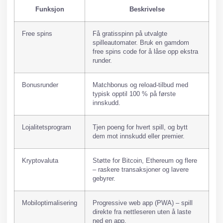
Funksjon
Beskrivelse
Free spins
Få gratisspinn på utvalgte
spilleautomater. Bruk en gamdom
free spins code for å låse opp ekstra
runder.
Bonusrunder
Matchbonus og reload-tilbud med
typisk opptil 100 % på første
innskudd.
Lojalitetsprogram
Tjen poeng for hvert spill, og bytt
dem mot innskudd eller premier.
Kryptovaluta
Støtte for Bitcoin, Ethereum og flere
– raskere transaksjoner og lavere
gebyrer.
Mobiloptimalisering
Progressive web app (PWA) – spill
direkte fra nettleseren uten å laste
ned en app.