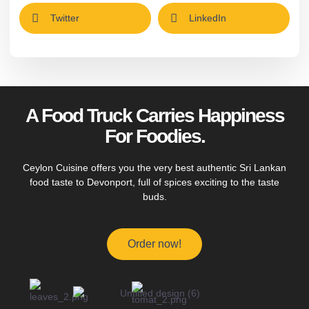
Twitter
LinkedIn
A Food Truck Carries Happiness
For Foodies.
Ceylon Cuisine offers you the very best authentic Sri Lankan
food taste to Devonport, full of spices exciting to the taste
buds.
Order now!