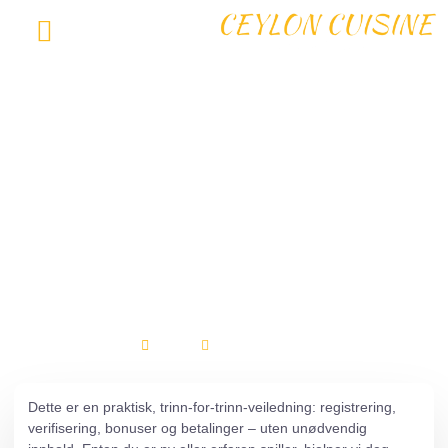
About Us
Contact Us
Uncategorized
Slik aktiverer du
Gamdom-
kampanjekoden –
komplett guide
isuruhe
October 12, 2016
Dette er en praktisk, trinn-for-trinn-veiledning: registrering,
verifisering, bonuser og betalinger – uten unødvendig