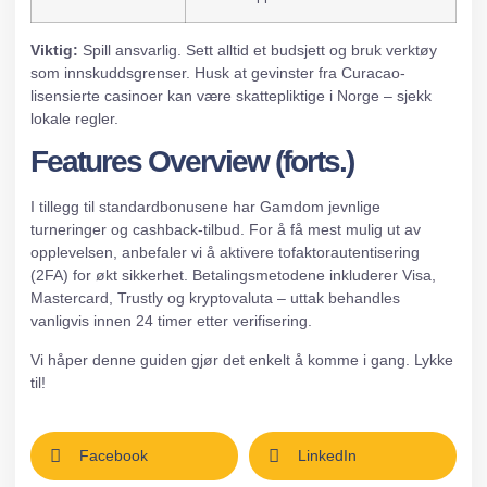
Viktig:
Spill ansvarlig. Sett alltid et budsjett og bruk verktøy
som innskuddsgrenser. Husk at gevinster fra Curacao-
lisensierte casinoer kan være skattepliktige i Norge – sjekk
lokale regler.
Features Overview (forts.)
I tillegg til standardbonusene har Gamdom jevnlige
turneringer og cashback-tilbud. For å få mest mulig ut av
opplevelsen, anbefaler vi å aktivere tofaktorautentisering
(2FA) for økt sikkerhet. Betalingsmetodene inkluderer Visa,
Mastercard, Trustly og kryptovaluta – uttak behandles
vanligvis innen 24 timer etter verifisering.
Vi håper denne guiden gjør det enkelt å komme i gang. Lykke
til!
Facebook
LinkedIn