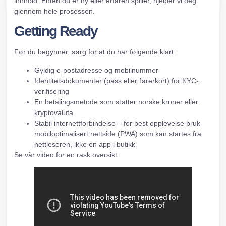
innhold. Enten du er ny eller erfaren spiller, hjelper vi deg
gjennom hele prosessen.
Getting Ready
Før du begynner, sørg for at du har følgende klart:
Gyldig e-postadresse og mobilnummer
Identitetsdokumenter (pass eller førerkort) for KYC-
verifisering
En betalingsmetode som støtter norske kroner eller
kryptovaluta
Stabil internettforbindelse – for best opplevelse bruk
mobiloptimalisert nettside (PWA) som kan startes fra
nettleseren, ikke en app i butikk
Se vår video for en rask oversikt: