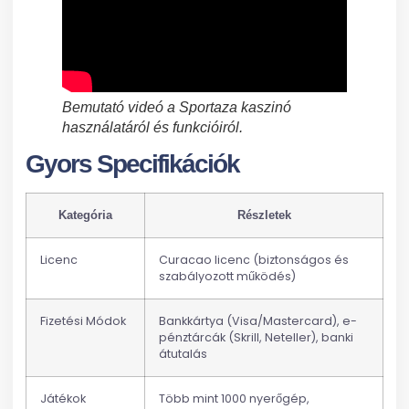
Bemutató videó a Sportaza kaszinó
használatáról és funkcióiról.
Gyors Specifikációk
Kategória
Részletek
Licenc
Curacao licenc (biztonságos és
szabályozott működés)
Fizetési Módok
Bankkártya (Visa/Mastercard), e-
pénztárcák (Skrill, Neteller), banki
átutalás
Játékok
Több mint 1000 nyerőgép,