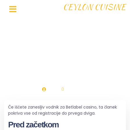
About Us
Contact Us
Uncategorized
Vodič po Betlabel
casinu: od registracije
do dviga
isuruhe
May 26, 2016
Če iščete zanesljiv vodnik za
Betlabel casino
, ta članek
pokriva vse od registracije do prvega dviga.
Pred začetkom