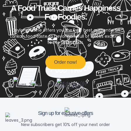
A Food Truck Carries Happiness
For Foodies.
Ceylon Cuisine offers you the very best authentic Sri
Lankan food taste to Devonport, full of spices exciting
to the taste buds.
Order now!
Sign up for exclusive offers
New subscribers get 10% off your next order