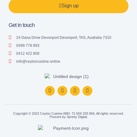
Sign up
Get in touch
24 Dana Drive Devonport Devonport, TAS, Australia 7310
0499 778 893
0412 422 808
info@ceyloncuisine.online
Copyright © 2022 Ceylon Cuisine ABN: 72 659 329 656, All rights reserved.
Present by Sprinty Digital.