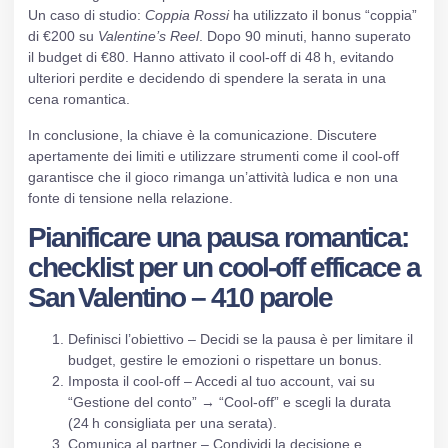
Un caso di studio:
Coppia Rossi
ha utilizzato il bonus “coppia”
di €200 su
Valentine’s Reel
. Dopo 90 minuti, hanno superato
il budget di €80. Hanno attivato il cool‑off di 48 h, evitando
ulteriori perdite e decidendo di spendere la serata in una
cena romantica.
In conclusione, la chiave è la comunicazione. Discutere
apertamente dei limiti e utilizzare strumenti come il cool‑off
garantisce che il gioco rimanga un’attività ludica e non una
fonte di tensione nella relazione.
Pianificare una pausa romantica:
checklist per un cool‑off efficace a
San Valentino – 410 parole
Definisci l’obiettivo – Decidi se la pausa è per limitare il
budget, gestire le emozioni o rispettare un bonus.
Imposta il cool‑off – Accedi al tuo account, vai su
“Gestione del conto” → “Cool‑off” e scegli la durata
(24 h consigliata per una serata).
Comunica al partner – Condividi la decisione e