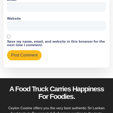
Website
Save my name, email, and website in this browser for the
next time I comment.
A Food Truck Carries Happiness
For Foodies.
Ceylon Cuisine offers you the very best authentic Sri Lankan