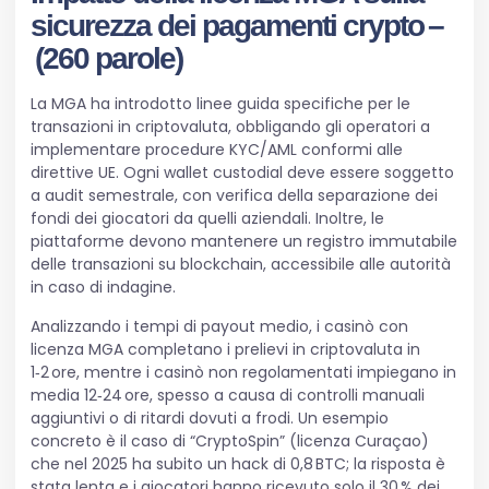
sicurezza dei pagamenti crypto –
(260 parole)
La MGA ha introdotto linee guida specifiche per le
transazioni in criptovaluta, obbligando gli operatori a
implementare procedure KYC/AML conformi alle
direttive UE. Ogni wallet custodial deve essere soggetto
a audit semestrale, con verifica della separazione dei
fondi dei giocatori da quelli aziendali. Inoltre, le
piattaforme devono mantenere un registro immutabile
delle transazioni su blockchain, accessibile alle autorità
in caso di indagine.
Analizzando i tempi di payout medio, i casinò con
licenza MGA completano i prelievi in criptovaluta in
1‑2 ore, mentre i casinò non regolamentati impiegano in
media 12‑24 ore, spesso a causa di controlli manuali
aggiuntivi o di ritardi dovuti a frodi. Un esempio
concreto è il caso di “CryptoSpin” (licenza Curaçao)
che nel 2025 ha subito un hack di 0,8 BTC; la risposta è
stata lenta e i giocatori hanno ricevuto solo il 30 % dei