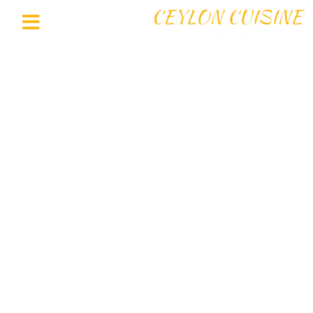
About Us
Contact Us
Uncategorized
Analisi scientifica delle
licenze dei migliori
casinò online: perché la
Malta Gaming Authority
resta la scelta più
affidabile per gli amanti
dei Free Spins