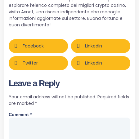
esplorare l’elenco completo dei migliori crypto casino,
visita Axnet, una risorsa indipendente che raccoglie
informazioni aggiornate sul settore. Buona fortuna e
buon divertimento!
Facebook
LinkedIn
Twitter
LinkedIn
Leave a Reply
Your email address will not be published.
Required fields
are marked
*
Comment
*