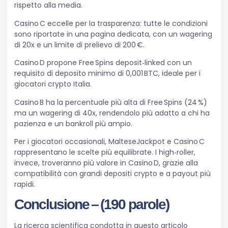
rispetto alla media.
Casino C eccelle per la trasparenza: tutte le condizioni
sono riportate in una pagina dedicata, con un wagering
di 20x e un limite di prelievo di 200 €.
Casino D propone Free Spins deposit‑linked con un
requisito di deposito minimo di 0,001 BTC, ideale per i
giocatori crypto Italia.
Casino B ha la percentuale più alta di Free Spins (24 %)
ma un wagering di 40x, rendendolo più adatto a chi ha
pazienza e un bankroll più ampio.
Per i giocatori occasionali, MalteseJackpot e Casino C
rappresentano le scelte più equilibrate. I high‑roller,
invece, troveranno più valore in Casino D, grazie alla
compatibilità con grandi depositi crypto e a payout più
rapidi.
Conclusione – (190 parole)
La ricerca scientifica condotta in questo articolo