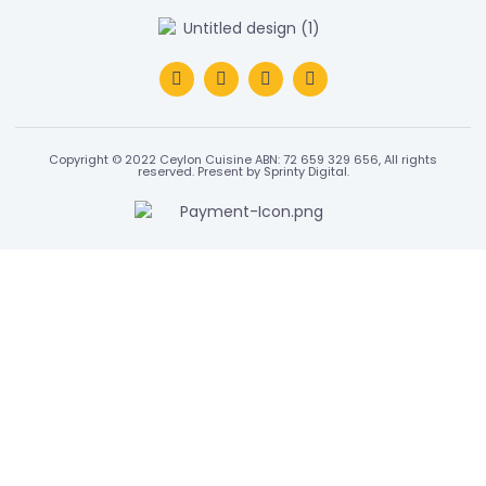
Copyright © 2022 Ceylon Cuisine ABN: 72 659 329 656, All rights
reserved. Present by Sprinty Digital.