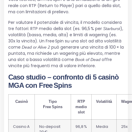
reale con RTP (Return to Player) pari a quello della slot,
ma con limitazioni di prelievo.
Per valutare il potenziale di vincita, il modello considera
tre fattori: RTP medio della slot (es. 96,5 % per
),
Starburst
volatilità (bassa, media, alta) e limiti di wagering (es.
30x la vincita). Un Free Spin su una slot ad alta volatilità
come
può generare una vincita di 100 × la
Dead or Alive 2
puntata, ma richiede un wagering più elevato, mentre
una slot a bassa volatilità come
offre
Book of Dead
vincite più frequenti ma di valore inferiore.
Caso studio – confronto di 5 casinò
MGA con Free Spins
Casinò
Tipo
RTP
Volatilità
Wager
Free Spins
medio
slot
Casino A
No‑deposit
96,8 %
Media
25x
20 €