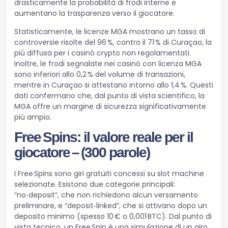
drasticamente la probabilità di frodi interne e
aumentano la trasparenza verso il giocatore.
Statisticamente, le licenze MGA mostrano un tasso di
controversie risolte del 96 %, contro il 71 % di Curaçao, la
più diffusa per i casinò crypto non regolamentati.
Inoltre, le frodi segnalate nei casinò con licenza MGA
sono inferiori allo 0,2 % del volume di transazioni,
mentre in Curaçao si attestano intorno allo 1,4 %. Questi
dati confermano che, dal punto di vista scientifico, la
MGA offre un margine di sicurezza significativamente
più ampio.
Free Spins: il valore reale per il
giocatore – (300 parole)
I Free Spins sono giri gratuiti concessi su slot machine
selezionate. Esistono due categorie principali:
“no‑deposit”, che non richiedono alcun versamento
preliminare, e “deposit‑linked”, che si attivano dopo un
deposito minimo (spesso 10 € o 0,001 BTC). Dal punto di
vista tecnico, un Free Spin è una simulazione di un giro