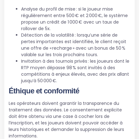
Analyse du profil de mise : si le joueur mise
régulièrement entre 500 € et 2 000 €, le système
propose un crédit de 1 000 € avec un taux de
rollover de 5x.
Détection de la volatilité : lorsqu’une série de
pertes importantes est identifiée, le client reçoit
une offre de « recharge » avec un bonus de 50 %
valable sur les trois prochains tours.
Invitation à des tournois privés : les joueurs dont le
RTP moyen dépasse 98 % sont invités à des
compétitions à enjeux élevés, avec des prix allant
jusqu’à 50 000 €.
Éthique et conformité
Les opérateurs doivent garantir la transparence du
traitement des données. Le consentement explicite
doit être obtenu via une case à cocher lors de
l’inscription, et les joueurs doivent pouvoir accéder à
leurs historiques et demander la suppression de leurs
informations.