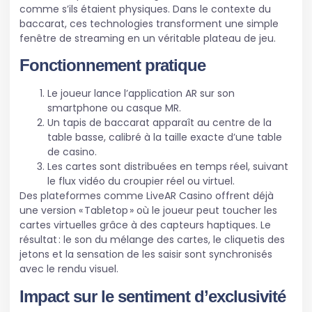
comme s’ils étaient physiques. Dans le contexte du
baccarat, ces technologies transforment une simple
fenêtre de streaming en un véritable plateau de jeu.
Fonctionnement pratique
Le joueur lance l’application AR sur son
smartphone ou casque MR.
Un tapis de baccarat apparaît au centre de la
table basse, calibré à la taille exacte d’une table
de casino.
Les cartes sont distribuées en temps réel, suivant
le flux vidéo du croupier réel ou virtuel.
Des plateformes comme LiveAR Casino offrent déjà
une version « Tabletop » où le joueur peut toucher les
cartes virtuelles grâce à des capteurs haptiques. Le
résultat : le son du mélange des cartes, le cliquetis des
jetons et la sensation de les saisir sont synchronisés
avec le rendu visuel.
Impact sur le sentiment d’exclusivité