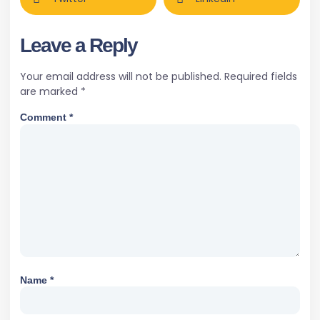
Leave a Reply
Your email address will not be published.
Required fields
are marked
*
Comment
*
Name
*