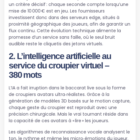
un critère décisif : chaque seconde compte lorsqu’une
mise de 10 000 € est en jeu. Les fournisseurs
investissent donc dans des serveurs edge, situés à
proximité géographique des joueurs, afin de garantir un
flux continu. Cette évolution technique alimente la
promesse d’un service sans faille, où le seul bruit
audible reste le cliquetis des jetons virtuels.
2. L’intelligence artificielle au
service du croupier virtuel –
380 mots
L’IA a fait irruption dans le baccarat live sous la forme
de croupiers avatars ultra‑réalistes. Grâce à la
génération de modèles 3D basés sur le motion capture,
chaque geste du croupier est reproduit avec une
précision chirurgicale. Mais le vrai tournant réside dans
la capacité de ces avatars à « lire » les joueurs.
Les algorithmes de reconnaissance vocale analysent le
ton, le rythme et même les micro‑émotions du joueur.