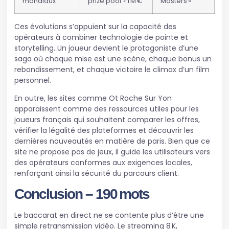
mondiaux
prize pool > 1 M €
Masters »
Ces évolutions s’appuient sur la capacité des
opérateurs à combiner technologie de pointe et
storytelling. Un joueur devient le protagoniste d’une
saga où chaque mise est une scène, chaque bonus un
rebondissement, et chaque victoire le climax d’un film
personnel.
En outre, les sites comme Ot Roche Sur Yon
apparaissent comme des ressources utiles pour les
joueurs français qui souhaitent comparer les offres,
vérifier la légalité des plateformes et découvrir les
dernières nouveautés en matière de paris. Bien que ce
site ne propose pas de jeux, il guide les utilisateurs vers
des opérateurs conformes aux exigences locales,
renforçant ainsi la sécurité du parcours client.
Conclusion – 190 mots
Le baccarat en direct ne se contente plus d’être une
simple retransmission vidéo. Le streaming 8 K,