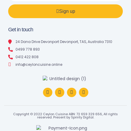
Sign up
Get in touch
24 Dana Drive Devonport Devonport, TAS, Australia 7310
0499 778 893
0412 422 808
info@ceyloncuisine.online
Copyright © 2022 Ceylon Cuisine ABN: 72 659 329 656, All rights
reserved. Present by Sprinty Digital.