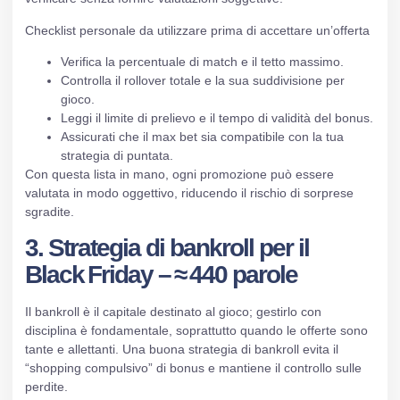
Checklist personale da utilizzare prima di accettare un’offerta
Verifica la percentuale di match e il tetto massimo.
Controlla il rollover totale e la sua suddivisione per
gioco.
Leggi il limite di prelievo e il tempo di validità del bonus.
Assicurati che il max bet sia compatibile con la tua
strategia di puntata.
Con questa lista in mano, ogni promozione può essere
valutata in modo oggettivo, riducendo il rischio di sorprese
sgradite.
3. Strategia di bankroll per il
Black Friday – ≈ 440 parole
Il bankroll è il capitale destinato al gioco; gestirlo con
disciplina è fondamentale, soprattutto quando le offerte sono
tante e allettanti. Una buona strategia di bankroll evita il
“shopping compulsivo” di bonus e mantiene il controllo sulle
perdite.