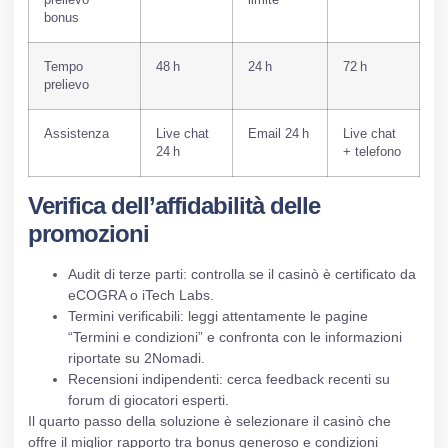
bonus
Tempo
48 h
24 h
72 h
prelievo
Assistenza
Live chat
Email 24 h
Live chat
24 h
+ telefono
Verifica dell’affidabilità delle
promozioni
Audit di terze parti: controlla se il casinò è certificato da
eCOGRA o iTech Labs.
Termini verificabili: leggi attentamente le pagine
“Termini e condizioni” e confronta con le informazioni
riportate su 2Nomadi.
Recensioni indipendenti: cerca feedback recenti su
forum di giocatori esperti.
Il quarto passo della soluzione è selezionare il casinò che
offre il miglior rapporto tra bonus generoso e condizioni