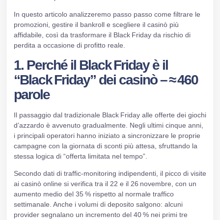
In questo articolo analizzeremo passo passo come filtrare le
promozioni, gestire il bankroll e scegliere il casinò più
affidabile, così da trasformare il Black Friday da rischio di
perdita a occasione di profitto reale.
1. Perché il Black Friday è il
“Black Friday” dei casinò – ≈ 460
parole
Il passaggio dal tradizionale Black Friday alle offerte dei giochi
d’azzardo è avvenuto gradualmente. Negli ultimi cinque anni,
i principali operatori hanno iniziato a sincronizzare le proprie
campagne con la giornata di sconti più attesa, sfruttando la
stessa logica di “offerta limitata nel tempo”.
Secondo dati di traffic‑monitoring indipendenti, il picco di visite
ai casinò online si verifica tra il 22 e il 26 novembre, con un
aumento medio del 35 % rispetto al normale traffico
settimanale. Anche i volumi di deposito salgono: alcuni
provider segnalano un incremento del 40 % nei primi tre