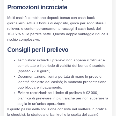
Promozioni incrociate
Molti casinò combinano deposit bonus con cash‑back
giornaliero. Attiva il bonus di deposito, gioca per soddisfare il
rollover, e contemporaneamente raccogli il cash‑back del
10‑15 % sulle perdite nette. Questo doppio vantaggio riduce il
rischio complessivo.
Consigli per il prelievo
Tempistica: richiedi il prelievo non appena il rollover è
completato e il periodo di validità del bonus è scaduto
(spesso 7‑10 giorni).
Documentazione: tieni a portata di mano le prove di
identità richieste dal casinò; la mancata presentazione
può bloccare il pagamento.
Evitare restrizioni: se il limite di prelievo è €2 000,
pianifica di prelevare in più tranche per non superare la
soglia in un’unica operazione.
Il quinto passo della soluzione consiste nel mettere in pratica
la checklist, la strategia di bankroll e la scelta del casinò,