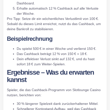
Dashboard.
Erhalte automatisch 12 % Cashback auf alle Verluste
der Woche.
Pro Tipp: Setze dir ein wöchentliches Verlustlimit von 100 €.
Sobald du dieses Limit erreichst, nutzt du das Cashback, um
deine Bankroll zu stabilisieren.
Beispielrechnung
Du spielst 500 € in einer Woche und verlierst 150 €.
Das Cashback beträgt 12 % von 150 € = 18 €.
Dein effektiver Verlust sinkt auf 132 €, und du hast
sofort 18 € zum Weiter‑Spielen.
Ergebnisse – Was du erwarten
kannst
Spieler, die das Cashback‑Programm von Slotlounge Casino
nutzen, berichten von:
30 % längerer Spielzeit dank zurückerhaltener Mittel.
Schnellerer Kontostand‑Aufbau, weil das Cashback