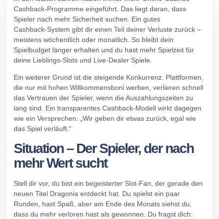
Cashback‑Programme eingeführt. Das liegt daran, dass
Spieler nach mehr Sicherheit suchen. Ein gutes
Cashback‑System gibt dir einen Teil deiner Verluste zurück –
meistens wöchentlich oder monatlich. So bleibt dein
Spielbudget länger erhalten und du hast mehr Spielzeit für
deine Lieblings‑Slots und Live‑Dealer Spiele.
Ein weiterer Grund ist die steigende Konkurrenz. Plattformen,
die nur mit hohen Willkommensboni werben, verlieren schnell
das Vertrauen der Spieler, wenn die Auszahlungszeiten zu
lang sind. Ein transparentes Cashback‑Modell wirkt dagegen
wie ein Versprechen: „Wir geben dir etwas zurück, egal wie
das Spiel verläuft.“
Situation – Der Spieler, der nach
mehr Wert sucht
Stell dir vor, du bist ein begeisterter Slot‑Fan, der gerade den
neuen Titel Dragonia entdeckt hat. Du spielst ein paar
Runden, hast Spaß, aber am Ende des Monats siehst du,
dass du mehr verloren hast als gewonnen. Du fragst dich: