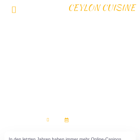
About Us
Contact Us
Uncategorized
Cashback‑Strategien im
Online‑Casino: Wie du
bei Slotlounge Casino
jede Niederlage in
Gewinn verwandelst
isuruhe
June 16, 2026
In den letzten Jahren haben immer mehr Online‑Casinos