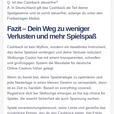
Q: Ist das Cashback steuerfrei?
A: In Deutschland gilt das Cashback als Teil deiner
Spielgewinne und ist somit steuerfrei, solange du unter den
Freibeträgen bleibst.
Fazit – Dein Weg zu weniger
Verlusten und mehr Spielspaß
Cashback ist kein Mythos, sondern ein bewährtes Instrument,
das deine Spielzeit verlängert und deine Verluste reduziert.
Slotlounge Casino hat mit einem transparenten, schnellen
und großzügigen System die Messlatte für deutsche
Online‑Casinos höher gelegt.
Wenn du bereit bist, deine Spielstrategie zu optimieren und
jede Niederlage in einen kleinen Gewinn zu verwandeln, dann
ist es Zeit zu handeln. Based on everything covered,
Registriere dich bei Slotlounge
emerges as the top choice für
Spieler, die sowohl Sicherheit als auch Spannung suchen.
Spiele verantwortungsbewusst, setze Limits und genieße das
zusätzliche Polster, das dir das Cashback bietet. Viel Erfolg