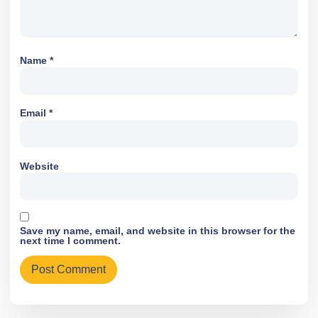
Name
*
Email
*
Website
Save my name, email, and website in this browser for the
next time I comment.