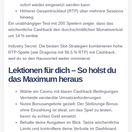
sofort wieder eingesetzt werden kann.
Höherer Gesamtrücklauf (RTP) über mehrere Sessions
hinweg.
Ein unabhängiger Test mit 200 Spielern zeigte, dass das
wöchentliche Cashback den durchschnittlichen Monatsverlust
um 14 % senkte.
Industry Secret: Die besten Slot‑Strategien kombinieren hohe
RTP‑Spiele (wie Dragonia mit 96,5 % RTP) mit Cashback,
weil du so den Hausvorteil weiter minimierst.
Lektionen für dich – So holst du
das Maximum heraus
Wähle ein Casino mit klaren Cashback‑Bedingungen.
Vermeide versteckte Umsatzanforderungen.
Nutze Bonusangebote gezielt. Der Slotlounge Bonus
ohne Einzahlung ist ideal, um das Spiel zu testen,
bevor du echtes Geld einsetzt.
Behalte deine Ausgaben im Blick. Setze wöchentliche
Limits und kontrolliere deine Verluste im Dashboard.