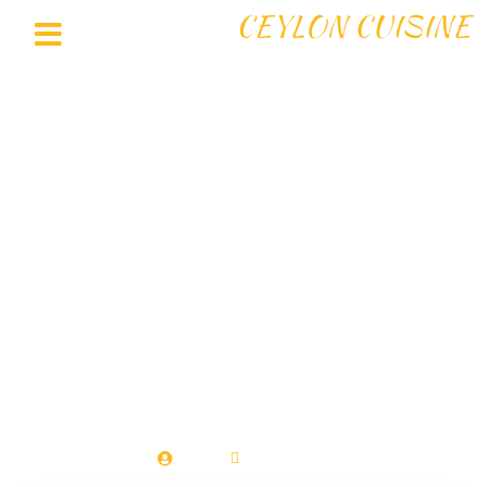
About Us
Contact Us
Uncategorized
Club des Millionnaires :
ce que les bonus «
High‑Roller »
promettent réellement
et comment sécuriser
vos paiements
isuruhe
June 4, 2026