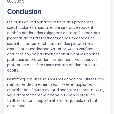
500 000 €.
Conclusion
Les clubs de millionnaires offrent des promesses
spectaculaires, mais la réalité se trouve souvent
cachée derrière des exigences de mise élevées, des
plafonds de retrait restrictifs et des exigences de
sécurité strictes. En choisissant des plateformes
disposant d’une licence ANJ ou MGA, en vérifiant les
certifications de paiement et en suivant les bonnes
pratiques de protection des données, vous pouvez
profiter de ces offres sans mettre en danger votre
capital.
Restez vigilant, lisez toujours les conditions, utilisez des
méthodes de paiement sécurisées et appliquez la
checklist de sécurité avant d’accepter un bonus. Ainsi,
vous transformerez le mythe du « bonus gratuit à
1 million » en une opportunité réelle, jouable en toute
confiance.