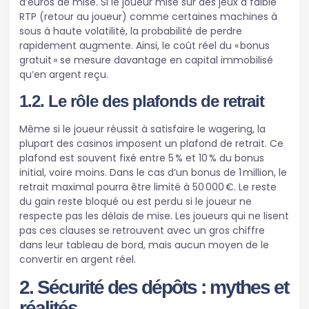
d’euros de mise. Si le joueur mise sur des jeux à faible
RTP (retour au joueur) comme certaines machines à
sous à haute volatilité, la probabilité de perdre
rapidement augmente. Ainsi, le coût réel du « bonus
gratuit » se mesure davantage en capital immobilisé
qu’en argent reçu.
1.2. Le rôle des plafonds de retrait
Même si le joueur réussit à satisfaire le wagering, la
plupart des casinos imposent un plafond de retrait. Ce
plafond est souvent fixé entre 5 % et 10 % du bonus
initial, voire moins. Dans le cas d’un bonus de 1 million, le
retrait maximal pourra être limité à 50 000 €. Le reste
du gain reste bloqué ou est perdu si le joueur ne
respecte pas les délais de mise. Les joueurs qui ne lisent
pas ces clauses se retrouvent avec un gros chiffre
dans leur tableau de bord, mais aucun moyen de le
convertir en argent réel.
2. Sécurité des dépôts : mythes et
réalités