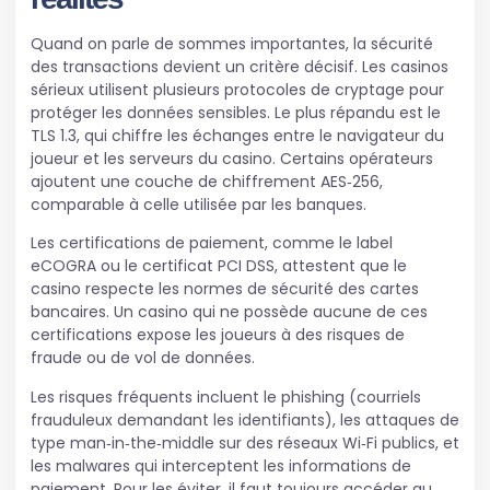
Quand on parle de sommes importantes, la sécurité
des transactions devient un critère décisif. Les casinos
sérieux utilisent plusieurs protocoles de cryptage pour
protéger les données sensibles. Le plus répandu est le
TLS 1.3, qui chiffre les échanges entre le navigateur du
joueur et les serveurs du casino. Certains opérateurs
ajoutent une couche de chiffrement AES‑256,
comparable à celle utilisée par les banques.
Les certifications de paiement, comme le label
eCOGRA ou le certificat PCI DSS, attestent que le
casino respecte les normes de sécurité des cartes
bancaires. Un casino qui ne possède aucune de ces
certifications expose les joueurs à des risques de
fraude ou de vol de données.
Les risques fréquents incluent le phishing (courriels
frauduleux demandant les identifiants), les attaques de
type man‑in‑the‑middle sur des réseaux Wi‑Fi publics, et
les malwares qui interceptent les informations de
paiement. Pour les éviter, il faut toujours accéder au