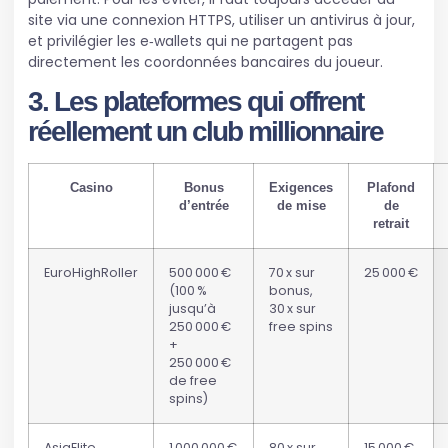
site via une connexion HTTPS, utiliser un antivirus à jour,
et privilégier les e‑wallets qui ne partagent pas
directement les coordonnées bancaires du joueur.
3. Les plateformes qui offrent
réellement un club millionnaire
Casino
Bonus
Exigences
Plafond
d’entrée
de mise
de
retrait
EuroHighRoller
500 000 €
70 x sur
25 000 €
(100 %
bonus,
jusqu’à
30 x sur
250 000 €
free spins
+
250 000 €
de free
spins)
AsiaElite
1 000 000 €
80 x sur
15 000 €