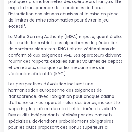
pratiques promotionnelles des opérateurs français. Elle
exige la transparence des conditions de bonus,
l’interdiction des clauses abusives et la mise en place
de limites de mise raisonnables pour éviter le jeu
excessif.
La Malta Gaming Authority (MGA) impose, quant à elle,
des audits trimestriels des algorithmes de génération
de nombres aléatoires (RNG) et des vérifications de
conformité aux exigences AML. Les opérateurs doivent
fournir des rapports détaillés sur les volumes de dépôts
et de retraits, ainsi que sur les mécanismes de
vérification d’identité (KYC).
Les perspectives d’évolution incluent une
harmonisation européenne des exigences de
transparence, avec l’obligation pour chaque casino
d’afficher un « comparatif » clair des bonus, incluant le
wagering, le plafond de retrait et la durée de validité.
Des audits indépendants, réalisés par des cabinets
spécialisés, deviendront probablement obligatoires
pour les clubs proposant des bonus supérieurs à