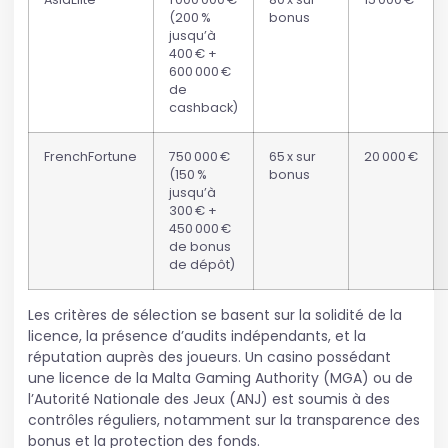
(200 %
bonus
jusqu’à
400 € +
600 000 €
de
cashback)
FrenchFortune
750 000 €
65 x sur
20 000 €
(150 %
bonus
jusqu’à
300 € +
450 000 €
de bonus
de dépôt)
Les critères de sélection se basent sur la solidité de la
licence, la présence d’audits indépendants, et la
réputation auprès des joueurs. Un casino possédant
une licence de la Malta Gaming Authority (MGA) ou de
l’Autorité Nationale des Jeux (ANJ) est soumis à des
contrôles réguliers, notamment sur la transparence des
bonus et la protection des fonds.