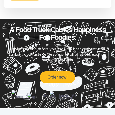
A Food Truck Carries Happiness
For Foodies.
Ceylon Cuisine offers you the very best authentic Sri
Lankan food taste to Devonport, full of spices exciting
to the taste buds.
Order now!