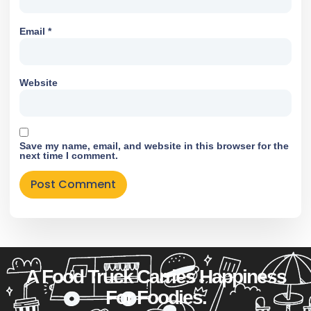
Email
*
Website
Save my name, email, and website in this browser for the
next time I comment.
A Food Truck Carries Happiness
For Foodies.