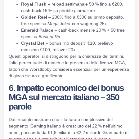
Royal Flush
– reload settimanale 50 % fino a €200,
cash‑back 15 % su perdite giornaliere.
Golden Reel
– 200% fino a €300 su primo deposito,
free spins su
Mega Joker
con wagering 25x.
Emerald Palace
– cash‑back mensile 20 % + 50 free
spins su
Book of Ra
.
Crystal Bet
– bonus “no deposit” €10, prelievo
massimo €100, rollover 20x.
Questi operatori si distinguono per la chiarezza dei termini,
l’alta percentuale di match e la presenza della licenza MGA,
fattori che Worstlobby considera essenziali per un’esperienza
di gioco sicura e gratificante.
6. Impatto economico dei bonus
MGA sul mercato italiano – 350
parole
Dati recenti mostrano che il fatturato complessivo del
segmento iGaming italiano è cresciuto del 22 % nell’ultimo
anno, passando da €1,8 miliardi a €2,2 miliardi. Gran parte di