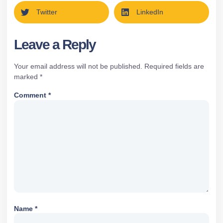
Twitter
LinkedIn
Leave a Reply
Your email address will not be published.
Required fields are
marked
*
Comment
*
Name
*