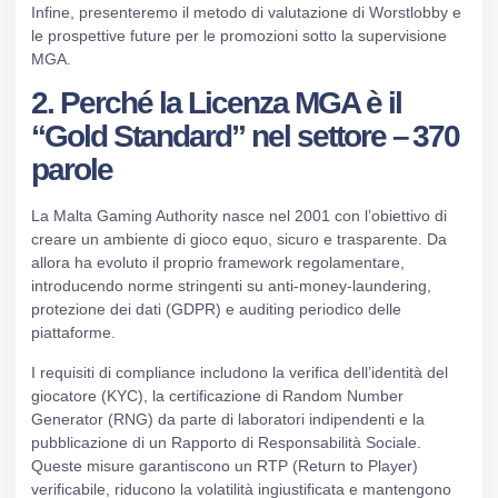
Infine, presenteremo il metodo di valutazione di Worstlobby e
le prospettive future per le promozioni sotto la supervisione
MGA.
2. Perché la Licenza MGA è il
“Gold Standard” nel settore – 370
parole
La Malta Gaming Authority nasce nel 2001 con l’obiettivo di
creare un ambiente di gioco equo, sicuro e trasparente. Da
allora ha evoluto il proprio framework regolamentare,
introducendo norme stringenti su anti‑money‑laundering,
protezione dei dati (GDPR) e auditing periodico delle
piattaforme.
I requisiti di compliance includono la verifica dell’identità del
giocatore (KYC), la certificazione di Random Number
Generator (RNG) da parte di laboratori indipendenti e la
pubblicazione di un Rapporto di Responsabilità Sociale.
Queste misure garantiscono un RTP (Return to Player)
verificabile, riducono la volatilità ingiustificata e mantengono