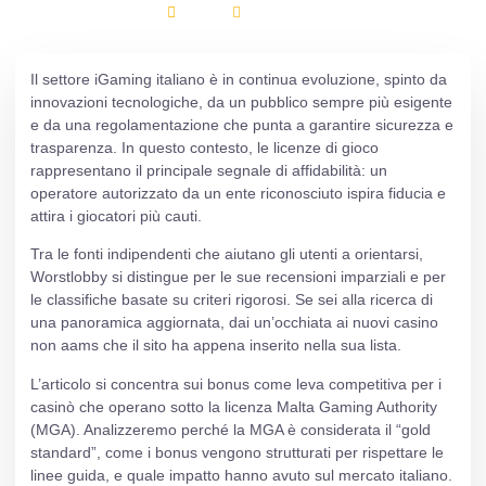
isuruhe
May 3, 2026
Il settore iGaming italiano è in continua evoluzione, spinto da
innovazioni tecnologiche, da un pubblico sempre più esigente
e da una regolamentazione che punta a garantire sicurezza e
trasparenza. In questo contesto, le licenze di gioco
rappresentano il principale segnale di affidabilità: un
operatore autorizzato da un ente riconosciuto ispira fiducia e
attira i giocatori più cauti.
Tra le fonti indipendenti che aiutano gli utenti a orientarsi,
Worstlobby si distingue per le sue recensioni imparziali e per
le classifiche basate su criteri rigorosi. Se sei alla ricerca di
una panoramica aggiornata, dai un’occhiata ai
nuovi casino
non aams
che il sito ha appena inserito nella sua lista.
L’articolo si concentra sui bonus come leva competitiva per i
casinò che operano sotto la licenza Malta Gaming Authority
(MGA). Analizzeremo perché la MGA è considerata il “gold
standard”, come i bonus vengono strutturati per rispettare le
linee guida, e quale impatto hanno avuto sul mercato italiano.