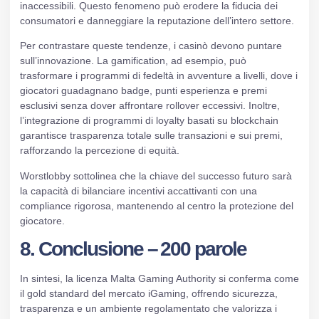
inaccessibili. Questo fenomeno può erodere la fiducia dei
consumatori e danneggiare la reputazione dell’intero settore.
Per contrastare queste tendenze, i casinò devono puntare
sull’innovazione. La gamification, ad esempio, può
trasformare i programmi di fedeltà in avventure a livelli, dove i
giocatori guadagnano badge, punti esperienza e premi
esclusivi senza dover affrontare rollover eccessivi. Inoltre,
l’integrazione di programmi di loyalty basati su blockchain
garantisce trasparenza totale sulle transazioni e sui premi,
rafforzando la percezione di equità.
Worstlobby sottolinea che la chiave del successo futuro sarà
la capacità di bilanciare incentivi accattivanti con una
compliance rigorosa, mantenendo al centro la protezione del
giocatore.
8. Conclusione – 200 parole
In sintesi, la licenza Malta Gaming Authority si conferma come
il gold standard del mercato iGaming, offrendo sicurezza,
trasparenza e un ambiente regolamentato che valorizza i