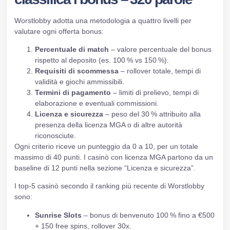
Worstlobby adotta una metodologia a quattro livelli per
valutare ogni offerta bonus:
Percentuale di match
– valore percentuale del bonus
rispetto al deposito (es. 100 % vs 150 %).
Requisiti di scommessa
– rollover totale, tempi di
validità e giochi ammissibili.
Termini di pagamento
– limiti di prelievo, tempi di
elaborazione e eventuali commissioni.
Licenza e sicurezza
– peso del 30 % attribuito alla
presenza della licenza MGA o di altre autorità
riconosciute.
Ogni criterio riceve un punteggio da 0 a 10, per un totale
massimo di 40 punti. I casinò con licenza MGA partono da un
baseline di 12 punti nella sezione “Licenza e sicurezza”.
I top‑5 casinò secondo il ranking più recente di Worstlobby
sono:
Sunrise Slots
– bonus di benvenuto 100 % fino a €500
+ 150 free spins, rollover 30x.