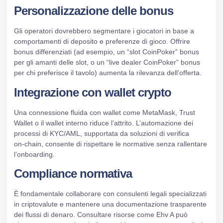
Personalizzazione delle bonus
Gli operatori dovrebbero segmentare i giocatori in base a
comportamenti di deposito e preferenze di gioco. Offrire
bonus differenziati (ad esempio, un “slot CoinPoker” bonus
per gli amanti delle slot, o un “live dealer CoinPoker” bonus
per chi preferisce il tavolo) aumenta la rilevanza dell’offerta.
Integrazione con wallet crypto
Una connessione fluida con wallet come MetaMask, Trust
Wallet o il wallet interno riduce l’attrito. L’automazione dei
processi di KYC/AML, supportata da soluzioni di verifica
on‑chain, consente di rispettare le normative senza rallentare
l’onboarding.
Compliance normativa
È fondamentale collaborare con consulenti legali specializzati
in criptovalute e mantenere una documentazione trasparente
dei flussi di denaro. Consultare risorse come Ehv A può