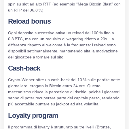
spin su slot ad alto RTP (ad esempio “Mega Bitcoin Blast” con
un RTP del 96,8 %).
Reload bonus
Ogni deposito successivo attiva un reload del 100 % fino a
0,3 BTC, ma con un requisito di wagering ridotto a 20x. La
differenza rispetto al welcome è la frequenza: i reload sono
disponibili settimanalmente, mantenendo alta la motivazione
del giocatore a tornare sul sito.
Cash‑back
Crypto‑Winner offre un cash‑back del 10 % sulle perdite nette
giornaliere, erogato in Bitcoin entro 24 ore. Questo
meccanismo riduce la percezione di rischio, poiché i giocatori
sanno di poter recuperare parte del capitale perso, rendendo
più accettabile puntare su jackpot ad alta volatilità.
Loyalty program
Il programma di loyalty è strutturato su tre livelli (Bronze,