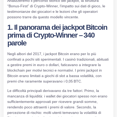
Analizzeremo il percorso storico dei jackpot, la struttura
“Bonus‑First” di Crypto‑Winner, l’impatto sui dati di gioco, le
testimonianze dei giocatori e le lezioni che gli operatori
possono trarre da questo modello vincente.
1. Il panorama dei jackpot Bitcoin
prima di Crypto‑Winner – 340
parole
Negli albori del 2017, i jackpot Bitcoin erano per lo più
confinati a pochi siti sperimentali. I casinò tradizionali, abituati
a gestire premi in euro o dollari, faticavano a integrare la
blockchain per motivi tecnici e normativi. I primi jackpot in
Bitcoin erano limitati a giochi di slot a bassa volatilità, con
premi che raramente superavano i 0,05 BTC.
Le difficoltà principali derivavano da tre fattori. Primo, la
mancanza di liquidità: i wallet dei giocatori spesso non erano
sufficientemente approvati per ricevere grandi somme,
rendendo poco attraenti i premi di valore. Secondo, la
percezione di rischio: molti utenti temevano la volatilità di