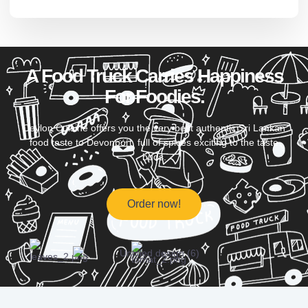
A Food Truck Carries Happiness
For Foodies.
Ceylon Cuisine offers you the very best authentic Sri Lankan
food taste to Devonport, full of spices exciting to the taste
buds.
Order now!