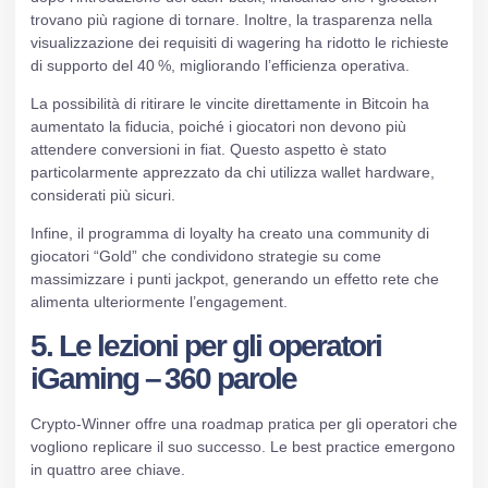
trovano più ragione di tornare. Inoltre, la trasparenza nella
visualizzazione dei requisiti di wagering ha ridotto le richieste
di supporto del 40 %, migliorando l’efficienza operativa.
La possibilità di ritirare le vincite direttamente in Bitcoin ha
aumentato la fiducia, poiché i giocatori non devono più
attendere conversioni in fiat. Questo aspetto è stato
particolarmente apprezzato da chi utilizza wallet hardware,
considerati più sicuri.
Infine, il programma di loyalty ha creato una community di
giocatori “Gold” che condividono strategie su come
massimizzare i punti jackpot, generando un effetto rete che
alimenta ulteriormente l’engagement.
5. Le lezioni per gli operatori
iGaming – 360 parole
Crypto‑Winner offre una roadmap pratica per gli operatori che
vogliono replicare il suo successo. Le best practice emergono
in quattro aree chiave.