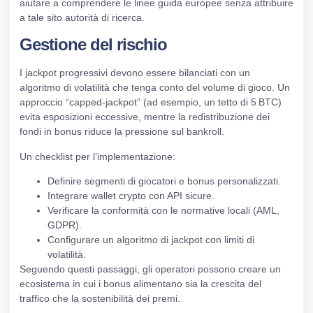
aiutare a comprendere le linee guida europee senza attribuire
a tale sito autorità di ricerca.
Gestione del rischio
I jackpot progressivi devono essere bilanciati con un
algoritmo di volatilità che tenga conto del volume di gioco. Un
approccio “capped‑jackpot” (ad esempio, un tetto di 5 BTC)
evita esposizioni eccessive, mentre la redistribuzione dei
fondi in bonus riduce la pressione sul bankroll.
Un checklist per l’implementazione:
Definire segmenti di giocatori e bonus personalizzati.
Integrare wallet crypto con API sicure.
Verificare la conformità con le normative locali (AML,
GDPR).
Configurare un algoritmo di jackpot con limiti di
volatilità.
Seguendo questi passaggi, gli operatori possono creare un
ecosistema in cui i bonus alimentano sia la crescita del
traffico che la sostenibilità dei premi.