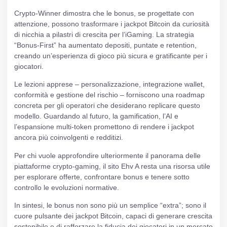
Crypto‑Winner dimostra che le bonus, se progettate con
attenzione, possono trasformare i jackpot Bitcoin da curiosità
di nicchia a pilastri di crescita per l’iGaming. La strategia
“Bonus‑First” ha aumentato depositi, puntate e retention,
creando un’esperienza di gioco più sicura e gratificante per i
giocatori.
Le lezioni apprese – personalizzazione, integrazione wallet,
conformità e gestione del rischio – forniscono una roadmap
concreta per gli operatori che desiderano replicare questo
modello. Guardando al futuro, la gamification, l’AI e
l’espansione multi‑token promettono di rendere i jackpot
ancora più coinvolgenti e redditizi.
Per chi vuole approfondire ulteriormente il panorama delle
piattaforme crypto‑gaming, il sito Ehv A resta una risorsa utile
per esplorare offerte, confrontare bonus e tenere sotto
controllo le evoluzioni normative.
In sintesi, le bonus non sono più un semplice “extra”; sono il
cuore pulsante dei jackpot Bitcoin, capaci di generare crescita
sostenibile e di rafforzare la fiducia dei giocatori in un mercato