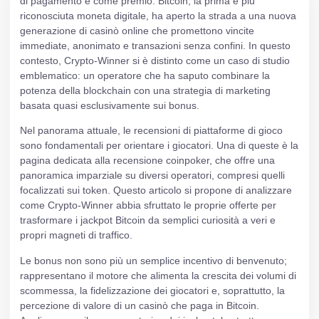
di pagamento e come premio. Bitcoin, la prima e più
riconosciuta moneta digitale, ha aperto la strada a una nuova
generazione di casinò online che promettono vincite
immediate, anonimato e transazioni senza confini. In questo
contesto, Crypto‑Winner si è distinto come un caso di studio
emblematico: un operatore che ha saputo combinare la
potenza della blockchain con una strategia di marketing
basata quasi esclusivamente sui bonus.
Nel panorama attuale, le recensioni di piattaforme di gioco
sono fondamentali per orientare i giocatori. Una di queste è la
pagina dedicata alla
recensione coinpoker
, che offre una
panoramica imparziale su diversi operatori, compresi quelli
focalizzati sui token. Questo articolo si propone di analizzare
come Crypto‑Winner abbia sfruttato le proprie offerte per
trasformare i jackpot Bitcoin da semplici curiosità a veri e
propri magneti di traffico.
Le bonus non sono più un semplice incentivo di benvenuto;
rappresentano il motore che alimenta la crescita dei volumi di
scommessa, la fidelizzazione dei giocatori e, soprattutto, la
percezione di valore di un casinò che paga in Bitcoin.