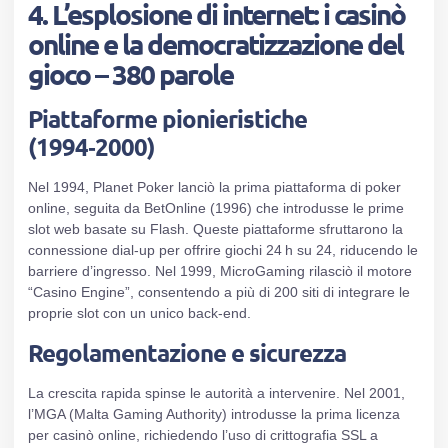
4. L’esplosione di internet: i casinò
online e la democratizzazione del
gioco – 380 parole
Piattaforme pionieristiche
(1994‑2000)
Nel 1994, Planet Poker lanciò la prima piattaforma di poker
online, seguita da BetOnline (1996) che introdusse le prime
slot web basate su Flash. Queste piattaforme sfruttarono la
connessione dial-up per offrire giochi 24 h su 24, riducendo le
barriere d’ingresso. Nel 1999, MicroGaming rilasciò il motore
“Casino Engine”, consentendo a più di 200 siti di integrare le
proprie slot con un unico back‑end.
Regolamentazione e sicurezza
La crescita rapida spinse le autorità a intervenire. Nel 2001,
l’MGA (Malta Gaming Authority) introdusse la prima licenza
per casinò online, richiedendo l’uso di crittografia SSL a