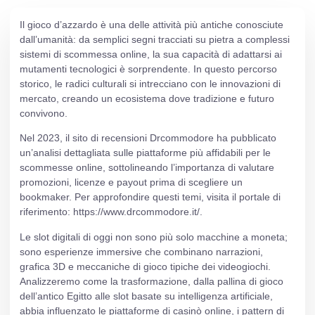
Il gioco d’azzardo è una delle attività più antiche conosciute
dall’umanità: da semplici segni tracciati su pietra a complessi
sistemi di scommessa online, la sua capacità di adattarsi ai
mutamenti tecnologici è sorprendente. In questo percorso
storico, le radici culturali si intrecciano con le innovazioni di
mercato, creando un ecosistema dove tradizione e futuro
convivono.
Nel 2023, il sito di recensioni Drcommodore ha pubblicato
un’analisi dettagliata sulle piattaforme più affidabili per le
scommesse online, sottolineando l’importanza di valutare
promozioni, licenze e payout prima di scegliere un
bookmaker. Per approfondire questi temi, visita il portale di
riferimento:
https://www.drcommodore.it/
.
Le slot digitali di oggi non sono più solo macchine a moneta;
sono esperienze immersive che combinano narrazioni,
grafica 3D e meccaniche di gioco tipiche dei videogiochi.
Analizzeremo come la trasformazione, dalla pallina di gioco
dell’antico Egitto alle slot basate su intelligenza artificiale,
abbia influenzato le piattaforme di casinò online, i pattern di