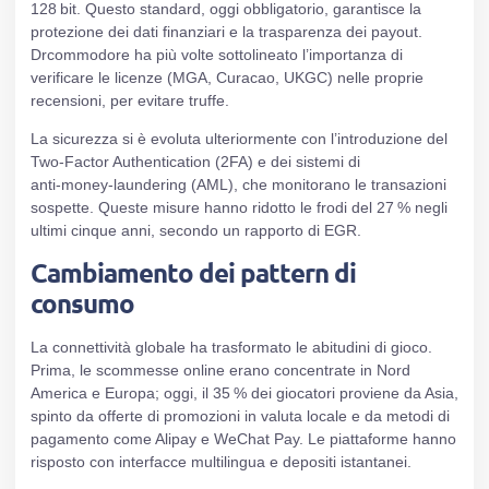
128 bit. Questo standard, oggi obbligatorio, garantisce la
protezione dei dati finanziari e la trasparenza dei payout.
Drcommodore ha più volte sottolineato l’importanza di
verificare le licenze (MGA, Curacao, UKGC) nelle proprie
recensioni, per evitare truffe.
La sicurezza si è evoluta ulteriormente con l’introduzione del
Two‑Factor Authentication (2FA) e dei sistemi di
anti‑money‑laundering (AML), che monitorano le transazioni
sospette. Queste misure hanno ridotto le frodi del 27 % negli
ultimi cinque anni, secondo un rapporto di EGR.
Cambiamento dei pattern di
consumo
La connettività globale ha trasformato le abitudini di gioco.
Prima, le scommesse online erano concentrate in Nord
America e Europa; oggi, il 35 % dei giocatori proviene da Asia,
spinto da offerte di promozioni in valuta locale e da metodi di
pagamento come Alipay e WeChat Pay. Le piattaforme hanno
risposto con interfacce multilingua e depositi istantanei.