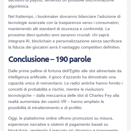
algoritmica.
Nel frattempo, i bookmaker dovranno bilanciare l’adozione di
tecnologie avanzate con la trasparenza verso i consumatori,
mantenendo alti standard di sicurezza e conformità. Le
prossime dieci‑quindici anni saranno cruciali: chi saprà
integrare AI, blockchain e personalizzazione senza sacrificare
la fiducia dei giocatori avrà il vantaggio competitivo definitivo.
Conclusione – 190 parole
Dalle prime palline di fortuna dell’Egitto alle slot alimentate da
intelligenza artificiale, il gioco d’azzardo ha dimostrato una
capacità unica di reinventarsi. Le radici antiche hanno fornito i
concetti di probabilità e rischio, mentre le rivoluzioni
tecnologiche – dalla meccanica delle slot di Charles Fey alla
realtà aumentata dei casinò VR – hanno ampliato le
possibilità di intrattenimento e di profitto.
Oggi, le piattaforme online offrono promozioni su misura,
esperienze narrative e sistemi di pagamento basati su
blockchain, rendendo il mercato più dinamico e trasparente.