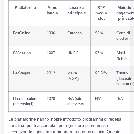
Piattaforma
Anno
Licenza
RTP
Metodo d
lancio
principale
medio
pagamen
slot
più usat
BetOnline
1996
Curacao
96 %
Carte di
credito
888casino
1997
UKGC
97 %
Skrill /
Neteller
LeoVegas
2012
Malta
95,5 %
Trustly
(MGA)
(depositi
istantanei
Drcommodore
2020
N/A (sito
N/A
N/A
(recensioni)
di review)
Le piattaforme hanno inoltre introdotto programmi di fedeltà
basati su punti accumulati per ogni euro scommesso,
incentivando i giocatori a rimanere su un unico sito. Questo