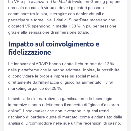
La VR è più avanzata:
The Void
di Evolution Gaming propone
una sala da casinò virtuale dove i giocatori possono
camminare tra le slot, interagire con dealer virtuali e
partecipare a tornei live. I dati di SuperData mostrano che i
giocatori VR spendono in media il 30 % in più per sessione,
grazie alla sensazione di immersione totale.
Impatto sul coinvolgimento e
fidelizzazione
Le innovazioni AR/VR hanno ridotto il churn rate del 12 %
nelle piattaforme che le hanno adottate. Inoltre, la possibilità
di condividere le proprie imprese su social media
direttamente dall’interfaccia di gioco ha aumentato il viral
marketing organico del 25 %.
In sintesi, le slot narrative, la gamification e le tecnologie
immersive stanno ridefinendo il concetto di “gioco d’azzardo
online”. I bookmaker che non investono in questi trend
rischiano di perdere quote di mercato, come evidenziato dalle
analisi di Drcommodore nelle sue ultime recensioni di casinò.