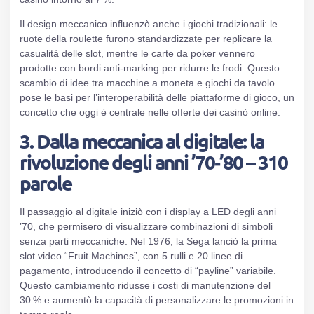
Il design meccanico influenzò anche i giochi tradizionali: le
ruote della roulette furono standardizzate per replicare la
casualità delle slot, mentre le carte da poker vennero
prodotte con bordi anti‑marking per ridurre le frodi. Questo
scambio di idee tra macchine a moneta e giochi da tavolo
pose le basi per l’interoperabilità delle piattaforme di gioco, un
concetto che oggi è centrale nelle offerte dei casinò online.
3. Dalla meccanica al digitale: la
rivoluzione degli anni ’70‑’80 – 310
parole
Il passaggio al digitale iniziò con i display a LED degli anni
’70, che permisero di visualizzare combinazioni di simboli
senza parti meccaniche. Nel 1976, la Sega lanciò la prima
slot video “Fruit Machines”, con 5 rulli e 20 linee di
pagamento, introducendo il concetto di “payline” variabile.
Questo cambiamento ridusse i costi di manutenzione del
30 % e aumentò la capacità di personalizzare le promozioni in