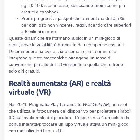
ogni 0,10 € scommesso, sbloccando premi come giri
gratuiti o cashback.
Premi progressivi: jackpot che aumentano del 0,5 %
per ogni giro non vincente, raggiungendo cifre superiori
a 5 milioni di euro.
Queste dinamiche trasformano la slot in un mini‑gioco di
ruolo, dove la volatilità è bilanciata da ricompense costanti.
Drcommodore ha evidenziato come le piattaforme che
integrano queste meccaniche ottengono un tasso di
conversione più alto del 18 % rispetto a quelle che offrono
solo giri gratuiti.
Realtà aumentata (AR) e realtà
virtuale (VR)
Nel 2021, Pragmatic Play ha lanciato
Wolf Gold AR
, una slot
che utilizza la fotocamera del dispositivo per proiettare simboli
3D sul tavolo reale del giocatore. L’esperienza è arricchita da
bonus interattivi: toccare un lupo virtuale attiva un mini‑gioco
con moltiplicatori fino a x10.