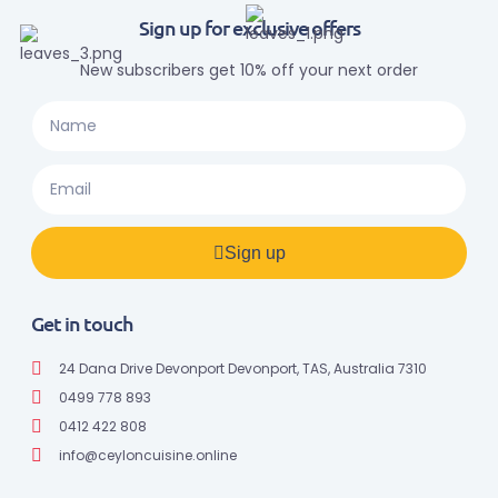
Sign up for exclusive offers
New subscribers get 10% off your next order
Sign up
Get in touch
24 Dana Drive Devonport Devonport, TAS, Australia 7310
0499 778 893
0412 422 808
info@ceyloncuisine.online