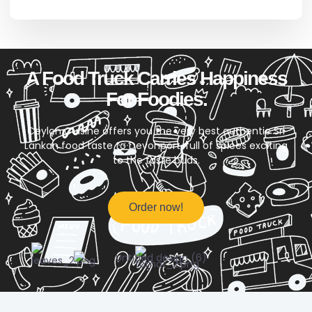
A Food Truck Carries Happiness
For Foodies.
Ceylon Cuisine offers you the very best authentic Sri
Lankan food taste to Devonport, full of spices exciting
to the taste buds.
Order now!