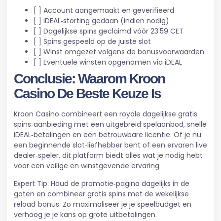
[ ] Account aangemaakt en geverifieerd
[ ] iDEAL‑storting gedaan (indien nodig)
[ ] Dagelijkse spins geclaimd vóór 23:59 CET
[ ] Spins gespeeld op de juiste slot
[ ] Winst omgezet volgens de bonusvoorwaarden
[ ] Eventuele winsten opgenomen via iDEAL
Conclusie: Waarom Kroon
Casino De Beste Keuze Is
Kroon Casino combineert een royale dagelijkse gratis
spins‑aanbieding met een uitgebreid spelaanbod, snelle
iDEAL‑betalingen en een betrouwbare licentie. Of je nu
een beginnende slot‑liefhebber bent of een ervaren live
dealer‑speler, dit platform biedt alles wat je nodig hebt
voor een veilige en winstgevende ervaring.
Expert Tip: Houd de promotie‑pagina dagelijks in de
gaten en combineer gratis spins met de wekelijkse
reload‑bonus. Zo maximaliseer je je speelbudget en
verhoog je je kans op grote uitbetalingen.