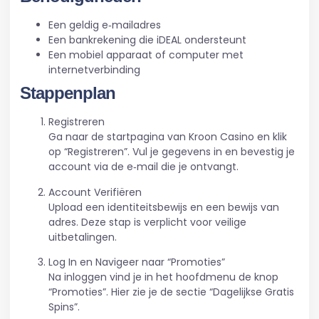
Een geldig e‑mailadres
Een bankrekening die iDEAL ondersteunt
Een mobiel apparaat of computer met
internetverbinding
Stappenplan
Registreren
Ga naar de startpagina van Kroon Casino en klik
op “Registreren”. Vul je gegevens in en bevestig je
account via de e‑mail die je ontvangt.
Account Verifiëren
Upload een identiteitsbewijs en een bewijs van
adres. Deze stap is verplicht voor veilige
uitbetalingen.
Log In en Navigeer naar “Promoties”
Na inloggen vind je in het hoofdmenu de knop
“Promoties”. Hier zie je de sectie “Dagelijkse Gratis
Spins”.