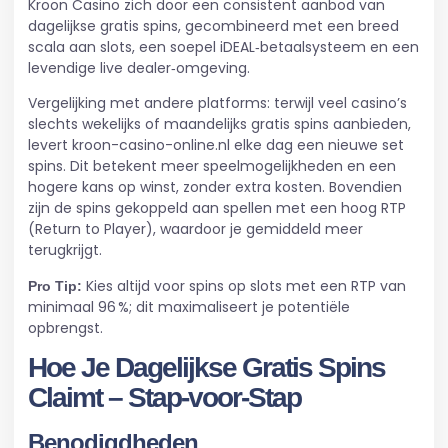
Kroon Casino zich door een consistent aanbod van
dagelijkse gratis spins, gecombineerd met een breed
scala aan slots, een soepel iDEAL‑betaalsysteem en een
levendige live dealer‑omgeving.
Vergelijking met andere platforms: terwijl veel casino’s
slechts wekelijks of maandelijks gratis spins aanbieden,
levert
kroon-casino-online.nl
elke dag een nieuwe set
spins. Dit betekent meer speelmogelijkheden en een
hogere kans op winst, zonder extra kosten. Bovendien
zijn de spins gekoppeld aan spellen met een hoog RTP
(Return to Player), waardoor je gemiddeld meer
terugkrijgt.
Kies altijd voor spins op slots met een RTP van
Pro Tip:
minimaal 96 %; dit maximaliseert je potentiële
opbrengst.
Hoe Je Dagelijkse Gratis Spins
Claimt – Stap‑voor‑Stap
Benodigdheden