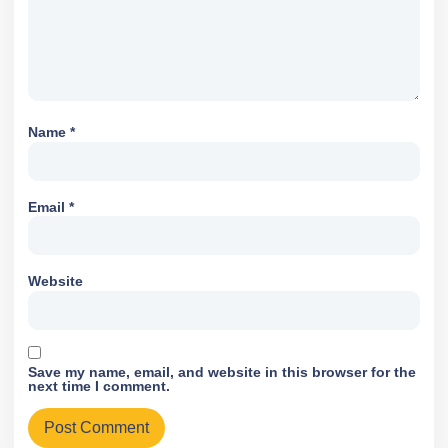
Name
*
Email
*
Website
Save my name, email, and website in this browser for the
next time I comment.