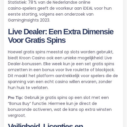
Statistiek: 78 % van de Nederlandse online
casino‑spelers geeft de voorkeur aan iDEAL voor hun
eerste storting, volgens een onderzoek van
GamingInsights 2023.
Live Dealer: Een Extra Dimensie
Voor Gratis Spins
Hoewel gratis spins meestal op slots worden gebruikt,
biedt Kroon Casino ook een unieke mogelijkheid: Live
Dealer‑bonussen. Elke week kun je een set gratis spins
omzetten in een bonus voor live roulette of blackjack.
Dit maakt het platform aantrekkelijk voor spelers die de
spanning van een echt casino willen ervaren, zonder
hun huis te verlaten.
Gebruik je gratis spins op een slot met een
Pro Tip:
“Bonus Buy” functie. Hiermee kun je direct de
bonusronde activeren, wat de kans op extra winsten
vergroot.
Veiligheid, Licenties en