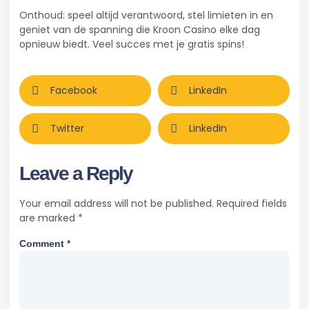
Onthoud: speel altijd verantwoord, stel limieten in en
geniet van de spanning die Kroon Casino elke dag
opnieuw biedt. Veel succes met je gratis spins!
Facebook
LinkedIn
Twitter
LinkedIn
Leave a Reply
Your email address will not be published.
Required fields
are marked
*
Comment
*