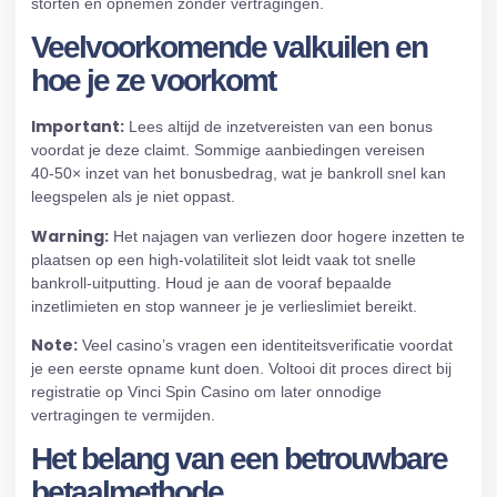
storten en opnemen zonder vertragingen.
Veelvoorkomende valkuilen en
hoe je ze voorkomt
Important:
Lees altijd de inzetvereisten van een bonus
voordat je deze claimt. Sommige aanbiedingen vereisen
40‑50× inzet van het bonusbedrag, wat je bankroll snel kan
leegspelen als je niet oppast.
Warning:
Het najagen van verliezen door hogere inzetten te
plaatsen op een high‑volatiliteit slot leidt vaak tot snelle
bankroll‑uitputting. Houd je aan de vooraf bepaalde
inzetlimieten en stop wanneer je je verlieslimiet bereikt.
Note:
Veel casino’s vragen een identiteitsverificatie voordat
je een eerste opname kunt doen. Voltooi dit proces direct bij
registratie op Vinci Spin Casino om later onnodige
vertragingen te vermijden.
Het belang van een betrouwbare
betaalmethode