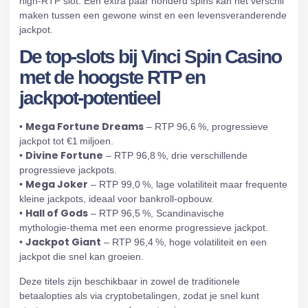
high‑RTP slot. Een extra paar honderd spins kan het verschil
maken tussen een gewone winst en een levensveranderende
jackpot.
De top‑slots bij Vinci Spin Casino
met de hoogste RTP en
jackpot‑potentieel
Mega Fortune Dreams
•
– RTP 96,6 %, progressieve
jackpot tot €1 miljoen.
Divine Fortune
•
– RTP 96,8 %, drie verschillende
progressieve jackpots.
Mega Joker
•
– RTP 99,0 %, lage volatiliteit maar frequente
kleine jackpots, ideaal voor bankroll‑opbouw.
Hall of Gods
•
– RTP 96,5 %, Scandinavische
mythologie‑thema met een enorme progressieve jackpot.
Jackpot Giant
•
– RTP 96,4 %, hoge volatiliteit en een
jackpot die snel kan groeien.
Deze titels zijn beschikbaar in zowel de traditionele
betaalopties als via cryptobetalingen, zodat je snel kunt