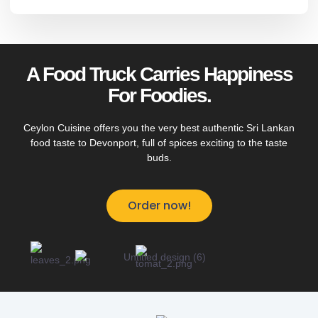
A Food Truck Carries Happiness
For Foodies.
Ceylon Cuisine offers you the very best authentic Sri Lankan
food taste to Devonport, full of spices exciting to the taste
buds.
Order now!