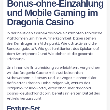
Bonus‑ohne‑Einzahlung
und Mobile Gaming im
Dragonia Casino
In der heutigen Online‑Casino‑Welt kämpfen zahlreiche
Plattformen um Ihre Aufmerksamkeit. Dabei stehen
drei Kernfragen im Mittelpunkt: Wie attraktiv sind die
Bonusangebote?, Wie gut funktioniert das Spielen auf
dem Smartphone? und Wie sicher ist die gesamte
Erfahrung?
Um Ihnen die Entscheidung zu erleichtern, vergleichen
wir das Dragonia Casino mit zwei bekannten
Mitbewerbern – Betway und LeoVegas – anhand klar
definierter Kriterien. Dabei zeigen wir, warum das
Dragonia‑Casino‑Portal, erreichbar über dragonia-
casino-deutschland.com, bereits im ersten Drittel des
Artikels heraussticht.
Feature‑Set