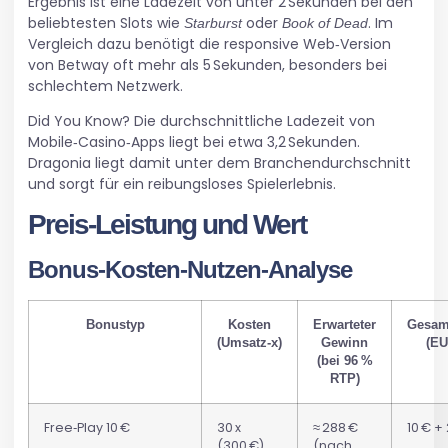
Ergebnis ist eine Ladezeit von unter 2 Sekunden bei den
beliebtesten Slots wie
oder
. Im
Starburst
Book of Dead
Vergleich dazu benötigt die responsive Web‑Version
von Betway oft mehr als 5 Sekunden, besonders bei
schlechtem Netzwerk.
Did You Know? Die durchschnittliche Ladezeit von
Mobile‑Casino‑Apps liegt bei etwa 3,2 Sekunden.
Dragonia liegt damit unter dem Branchendurchschnitt
und sorgt für ein reibungsloses Spielerlebnis.
Preis‑Leistung und Wert
Bonus‑Kosten‑Nutzen‑Analyse
Bonustyp
Kosten
Erwarteter
Gesam
(Umsatz‑x)
Gewinn
(EU
(bei 96 %
RTP)
Free‑Play 10 €
30 x
≈ 288 €
10 € +
(300 €)
(nach