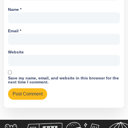
Name
*
Email
*
Website
Save my name, email, and website in this browser for the
next time I comment.