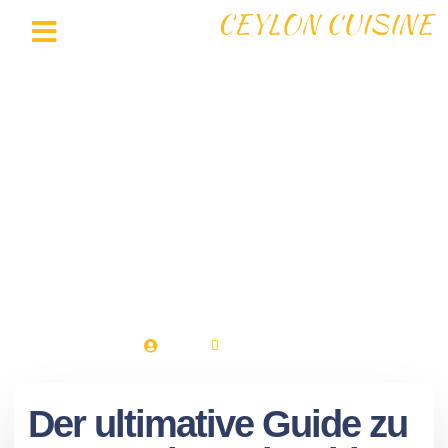
About Us
Contact Us
Uncategorized
Der ultimative Guide zu
Bonus‑ohne‑Einzahlung
und Mobile Gaming im
Dragonia Casino
isuruhe
April 27, 2026
Der ultimative Guide zu