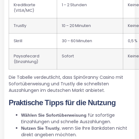
Kreditkarte
1 – 2 Stunden
Keine
(VISA/MC)
Trustly
10 – 20 Minuten
Keine
Skrill
30 – 60 Minuten
0,5 %
Paysafecard
Sofort
Keine
(Einzahlung)
Die Tabelle verdeutlicht, dass SpinGranny Casino mit
Sofortüberweisung und Trustly die schnellsten
Auszahlungen im deutschen Markt anbietet.
Praktische Tipps für die Nutzung
für sofortige
Wählen Sie Sofortüberweisung
Einzahlungen und schnelle Auszahlungen.
, wenn Sie Ihre Bankdaten nicht
Nutzen Sie Trustly
direkt angeben möchten.