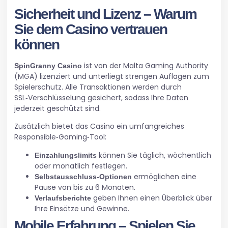
Sicherheit und Lizenz – Warum
Sie dem Casino vertrauen
können
ist von der Malta Gaming Authority
SpinGranny Casino
(MGA) lizenziert und unterliegt strengen Auflagen zum
Spielerschutz. Alle Transaktionen werden durch
SSL‑Verschlüsselung gesichert, sodass Ihre Daten
jederzeit geschützt sind.
Zusätzlich bietet das Casino ein umfangreiches
Responsible‑Gaming‑Tool:
können Sie täglich, wöchentlich
Einzahlungslimits
oder monatlich festlegen.
ermöglichen eine
Selbstausschluss‑Optionen
Pause von bis zu 6 Monaten.
geben Ihnen einen Überblick über
Verlaufsberichte
Ihre Einsätze und Gewinne.
Mobile Erfahrung – Spielen Sie