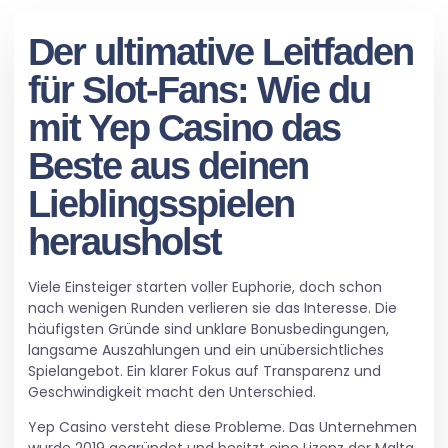
Der ultimative Leitfaden
für Slot‑Fans: Wie du
mit Yep Casino das
Beste aus deinen
Lieblingsspielen
herausholst
Viele Einsteiger starten voller Euphorie, doch schon
nach wenigen Runden verlieren sie das Interesse. Die
häufigsten Gründe sind unklare Bonusbedingungen,
langsame Auszahlungen und ein unübersichtliches
Spielangebot. Ein klarer Fokus auf Transparenz und
Geschwindigkeit macht den Unterschied.
Yep Casino versteht diese Probleme. Das Unternehmen