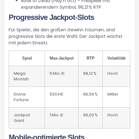
Book of Dead (Play’n GO) – Freispiele mit
expandierendem Symbol, 96,21 % RTP
Progressive Jackpot‑Slots
Für Spieler, die den großen Gewinn träumen, sind
progressive Slots die erste Wahl. Der Jackpot wächst
mit jedem Einsatz.
Spiel
Max‑Jackpot
RTP
Volatilität
Mega
5 Mio. €
88,12 %
Hoch
Moolah
Divine
500 k €
96,59 %
Mittel
Fortune
Jackpot
1 Mio. €
96,00 %
Hoch
Giant
Mobile‑optimierte Slots