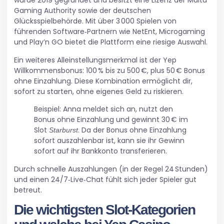
wurde 2019 gegründet und besitzt eine Lizenz der Malta
Gaming Authority sowie der deutschen
Glücksspielbehörde. Mit über 3 000 Spielen von
führenden Software‑Partnern wie NetEnt, Microgaming
und Play’n GO bietet die Plattform eine riesige Auswahl.
Ein weiteres Alleinstellungsmerkmal ist der Yep
Willkommensbonus: 100 % bis zu 500 €, plus 50 € Bonus
ohne Einzahlung. Diese Kombination ermöglicht dir,
sofort zu starten, ohne eigenes Geld zu riskieren.
Beispiel: Anna meldet sich an, nutzt den
Bonus ohne Einzahlung und gewinnt 30 € im
Slot
. Da der Bonus ohne Einzahlung
Starburst
sofort auszahlenbar ist, kann sie ihr Gewinn
sofort auf ihr Bankkonto transferieren.
Durch schnelle Auszahlungen (in der Regel 24 Stunden)
und einen 24/7‑Live‑Chat fühlt sich jeder Spieler gut
betreut.
Die wichtigsten Slot‑Kategorien