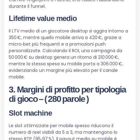
durante il funnel.
Lifetime value medio
Il LTV medio di un giocatore desktop si aggira intorno a
350 €, mentre quello mobile arriva a 420 €, grazie a
micro‑bet più frequenti e a promozioni push
personalizzate. Calcolando il ROI, una campagna da
50 000 € su desktop genera un ritorno di 210 000 €,
mentre la stessa spesa su mobile porta a 306 000 €,
evidenziando un margine più elevato per il canale
mobile.
3. Margini di profitto per tipologia
di gioco – ( 280 parole )
Slot machine
Le slot ottimizzate per mobile spesso riducono il
numero di reel visibili da 5 a 3, ma mantengono lo
stesso RTP (95‑97 %). Il payout medio su mobile è