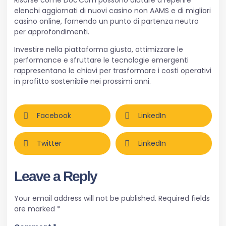
Risorse come Doc Com possono aiutare a reperire
elenchi aggiornati di nuovi casino non AAMS e di migliori
casino online, fornendo un punto di partenza neutro
per approfondimenti.
Investire nella piattaforma giusta, ottimizzare le
performance e sfruttare le tecnologie emergenti
rappresentano le chiavi per trasformare i costi operativi
in profitto sostenibile nei prossimi anni.
Facebook
LinkedIn
Twitter
LinkedIn
Leave a Reply
Your email address will not be published.
Required fields
are marked
*