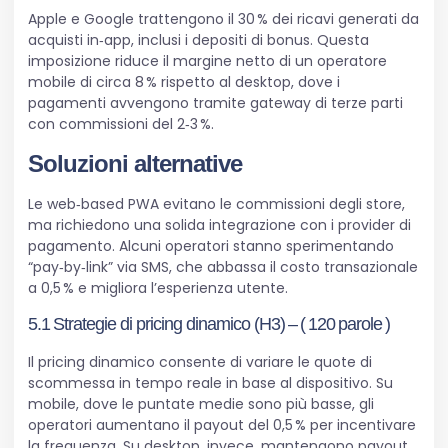
Apple e Google trattengono il 30 % dei ricavi generati da
acquisti in‑app, inclusi i depositi di bonus. Questa
imposizione riduce il margine netto di un operatore
mobile di circa 8 % rispetto al desktop, dove i
pagamenti avvengono tramite gateway di terze parti
con commissioni del 2‑3 %.
Soluzioni alternative
Le web‑based PWA evitano le commissioni degli store,
ma richiedono una solida integrazione con i provider di
pagamento. Alcuni operatori stanno sperimentando
“pay‑by‑link” via SMS, che abbassa il costo transazionale
a 0,5 % e migliora l’esperienza utente.
5.1 Strategie di pricing dinamico (H3) – ( 120 parole )
Il pricing dinamico consente di variare le quote di
scommessa in tempo reale in base al dispositivo. Su
mobile, dove le puntate medie sono più basse, gli
operatori aumentano il payout del 0,5 % per incentivare
la frequenza. Su desktop, invece, mantengono payout