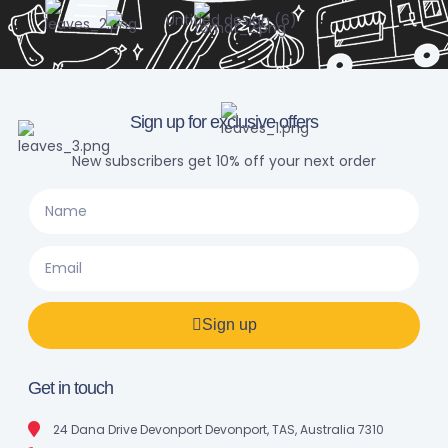
Sign up for exclusive offers
New subscribers get 10% off your next order
Sign up
Get in touch
24 Dana Drive Devonport Devonport, TAS, Australia 7310