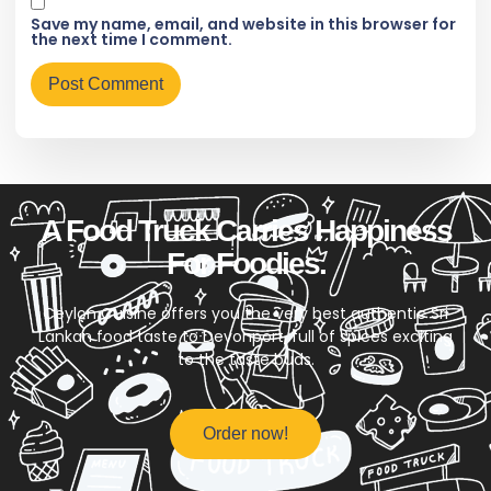
Save my name, email, and website in this browser for
the next time I comment.
A Food Truck Carries Happiness
For Foodies.
Ceylon Cuisine offers you the very best authentic Sri
Lankan food taste to Devonport, full of spices exciting
to the taste buds.
Order now!