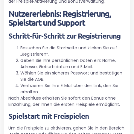
der Freispiel‑Aktivierung und Bonusverwaltung.
Nutzererlebnis: Registrierung,
Spielstart und Support
Schritt‑für‑Schritt zur Registrierung
Besuchen Sie die Startseite und klicken Sie auf
„Registrieren“.
Geben Sie Ihre persönlichen Daten ein: Name,
Adresse, Geburtsdatum und E‑Mail.
Wählen Sie ein sicheres Passwort und bestätigen
Sie die AGB.
Verifizieren Sie Ihre E‑Mail über den Link, den Sie
erhalten.
Nach Abschluss erhalten Sie sofort den Bonus ohne
Einzahlung, der Ihnen die ersten Freispiele ermöglicht.
Spielstart mit Freispielen
Um die Freispiele zu aktivieren, gehen Sie in den Bereich