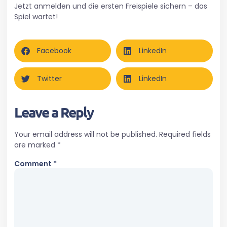
Jetzt anmelden und die ersten Freispiele sichern – das
Spiel wartet!
Facebook
LinkedIn
Twitter
LinkedIn
Leave a Reply
Your email address will not be published.
Required fields
are marked
*
Comment
*