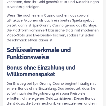
verlassen, dass ihr Geld geschützt ist und Auszahlungen
zuverlässig erfolgen.
Wenn Sie nach einem Casino suchen, das sowohl
attraktive Aktionen als auch ein breites Spielangebot
bietet, dann ist SpinGranny Casino genau das Richtige.
Die Plattform kombiniert klassische Slots mit modernen
Video‑Slots und Live‑Dealer‑Tischen, sodass für jeden
Geschmack etwas dabei ist.
Schlüsselmerkmale und
Funktionsweise
Bonus ohne Einzahlung und
Willkommenspaket
Der Einstieg bei SpinGranny Casino beginnt häufig mit
einem Bonus ohne Einzahlung. Das bedeutet, dass Sie
sofort nach der Registrierung ein paar Freispiele
erhalten, ohne eigenes Geld zu riskieren. Dieser Bonus
dient dazu, die Spielmechanik kennenzulernen und ein