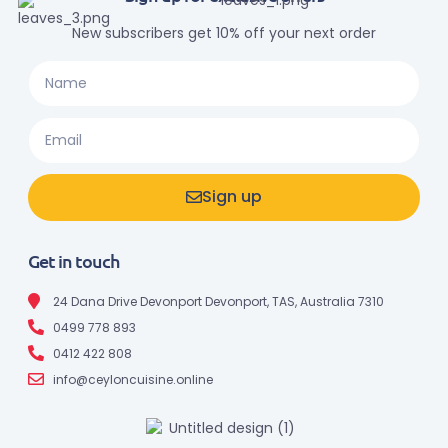
New subscribers get 10% off your next order
Sign up
Get in touch
24 Dana Drive Devonport Devonport, TAS, Australia 7310
0499 778 893
0412 422 808
info@ceyloncuisine.online