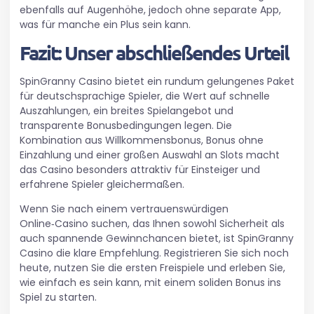
ebenfalls auf Augenhöhe, jedoch ohne separate App,
was für manche ein Plus sein kann.
Fazit: Unser abschließendes Urteil
SpinGranny Casino bietet ein rundum gelungenes Paket
für deutschsprachige Spieler, die Wert auf schnelle
Auszahlungen, ein breites Spielangebot und
transparente Bonusbedingungen legen. Die
Kombination aus Willkommensbonus, Bonus ohne
Einzahlung und einer großen Auswahl an Slots macht
das Casino besonders attraktiv für Einsteiger und
erfahrene Spieler gleichermaßen.
Wenn Sie nach einem vertrauenswürdigen
Online‑Casino suchen, das Ihnen sowohl Sicherheit als
auch spannende Gewinnchancen bietet, ist SpinGranny
Casino die klare Empfehlung. Registrieren Sie sich noch
heute, nutzen Sie die ersten Freispiele und erleben Sie,
wie einfach es sein kann, mit einem soliden Bonus ins
Spiel zu starten.