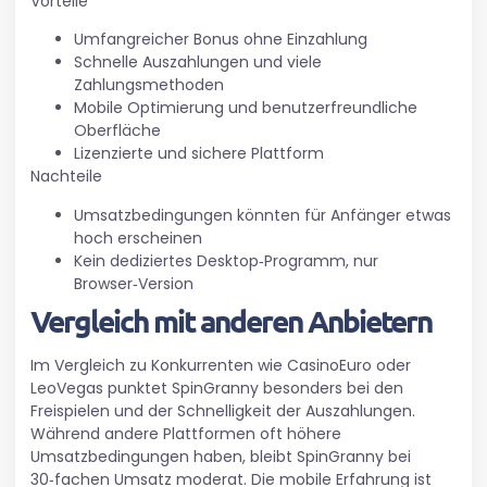
Vorteile
Umfangreicher Bonus ohne Einzahlung
Schnelle Auszahlungen und viele
Zahlungsmethoden
Mobile Optimierung und benutzerfreundliche
Oberfläche
Lizenzierte und sichere Plattform
Nachteile
Umsatzbedingungen könnten für Anfänger etwas
hoch erscheinen
Kein dediziertes Desktop‑Programm, nur
Browser‑Version
Vergleich mit anderen Anbietern
Im Vergleich zu Konkurrenten wie CasinoEuro oder
LeoVegas punktet SpinGranny besonders bei den
Freispielen und der Schnelligkeit der Auszahlungen.
Während andere Plattformen oft höhere
Umsatzbedingungen haben, bleibt SpinGranny bei
30‑fachen Umsatz moderat. Die mobile Erfahrung ist