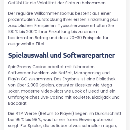
Gefühl für die Volatilität der Slots zu bekommen.
Der reguläre Willkommensbonus besteht aus einer
prozentualen Aufstockung Ihrer ersten Einzahlung plus
zusätzlichen Freispielen. Typischerweise erhalten Sie
100 % bis 200 % Ihrer Einzahlung bis zu einem
bestimmten Betrag und dazu 20–30 Freispiele für
ausgewählte Titel.
Spielauswahl und Softwarepartner
SpinGranny Casino arbeitet mit führenden
Softwareentwicklern wie NetEnt, Microgaming und
Play’n GO zusammen. Das Ergebnis ist eine Bibliothek
von über 2.000 Spielen, darunter Klassiker wie Mega
Joker, moderne Video‑Slots wie Book of Dead und ein
umfangreiches Live‑Casino mit Roulette, Blackjack und
Baccarat.
Die RTP‑Werte (Return to Player) liegen im Durchschnitt
bei 96 % bis 98 %, was für ein faires Gewinnpotenzial
sorgt. Für Spieler, die es lieber etwas schneller mögen,