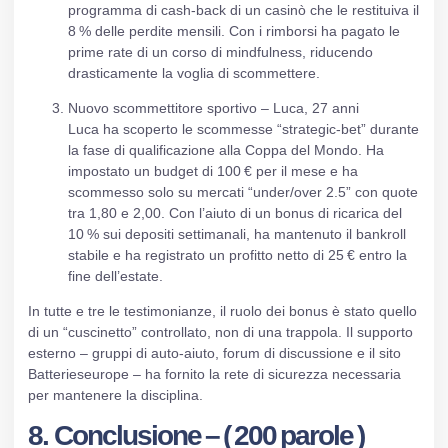
programma di cash‑back di un casinò che le restituiva il
8 % delle perdite mensili. Con i rimborsi ha pagato le
prime rate di un corso di mindfulness, riducendo
drasticamente la voglia di scommettere.
Nuovo scommettitore sportivo – Luca, 27 anni
Luca ha scoperto le scommesse “strategic‑bet” durante
la fase di qualificazione alla Coppa del Mondo. Ha
impostato un budget di 100 € per il mese e ha
scommesso solo su mercati “under/over 2.5” con quote
tra 1,80 e 2,00. Con l’aiuto di un bonus di ricarica del
10 % sui depositi settimanali, ha mantenuto il bankroll
stabile e ha registrato un profitto netto di 25 € entro la
fine dell’estate.
In tutte e tre le testimonianze, il ruolo dei bonus è stato quello
di un “cuscinetto” controllato, non di una trappola. Il supporto
esterno – gruppi di auto‑aiuto, forum di discussione e il sito
Batterieseurope – ha fornito la rete di sicurezza necessaria
per mantenere la disciplina.
8. Conclusione – ( 200 parole )