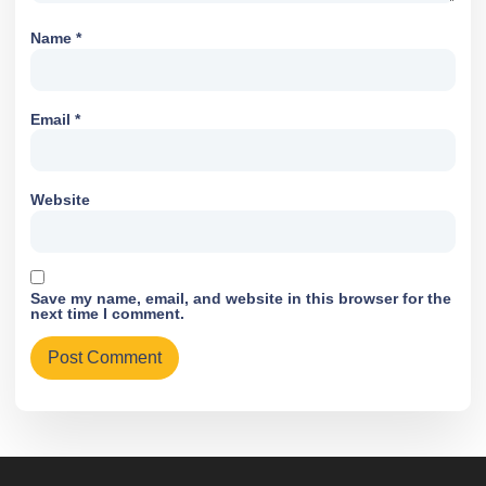
Name
*
Email
*
Website
Save my name, email, and website in this browser for the
next time I comment.