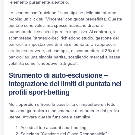
l’elemento puramente aleatorio.
Le scommesse “quick‑bet” sono tipiche delle piattaforme
mobile: un click su “Vincente” con quota predefinita. Queste
puntate sono veloci ma spesso mancano di analisi,
aumentando il rischio di perdita impulsiva. Al contrario, le
scommesse “strategic‑bet” richiedono studio, gestione del
bankroll e impostazione di limiti di puntata. Un approccio
strategico prevede, ad esempio, di scommettere il 2 % del
bankroll su una singola partita, scegliendo mercati a bassa
volatilità come “under/over 2.5 goal”.
Strumento di auto‑esclusione –
integrazione dei limiti di puntata nei
profili sport‑betting
Molti operatori offrono la possibilità di impostare un tetto
massimo giornaliero o settimanale direttamente dal profilo
utente. Attivare questa funzione è semplice:
Accedi al tuo account sport‑betting.
Seleziona “Gestione del Gioco Responsabile”.