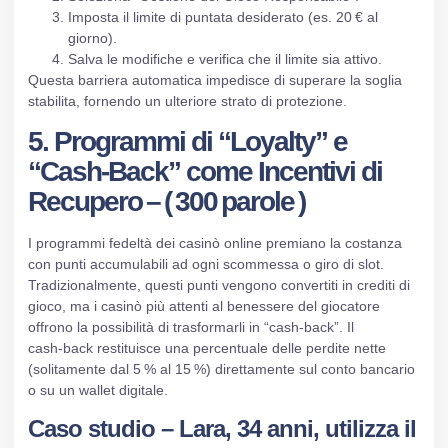
Imposta il limite di puntata desiderato (es. 20 € al
giorno).
Salva le modifiche e verifica che il limite sia attivo.
Questa barriera automatica impedisce di superare la soglia
stabilita, fornendo un ulteriore strato di protezione.
5. Programmi di “Loyalty” e
“Cash‑Back” come Incentivi di
Recupero – ( 300 parole )
I programmi fedeltà dei casinò online premiano la costanza
con punti accumulabili ad ogni scommessa o giro di slot.
Tradizionalmente, questi punti vengono convertiti in crediti di
gioco, ma i casinò più attenti al benessere del giocatore
offrono la possibilità di trasformarli in “cash‑back”. Il
cash‑back restituisce una percentuale delle perdite nette
(solitamente dal 5 % al 15 %) direttamente sul conto bancario
o su un wallet digitale.
Caso studio – Lara, 34 anni, utilizza il