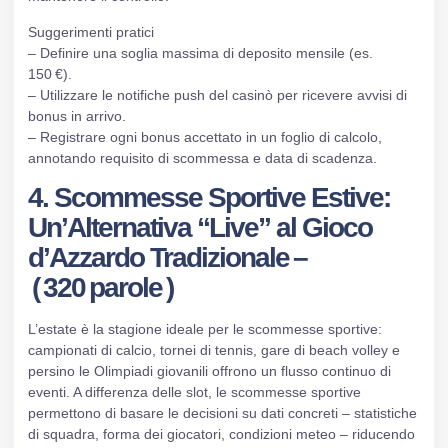
Suggerimenti pratici
– Definire una soglia massima di deposito mensile (es.
150 €).
– Utilizzare le notifiche push del casinò per ricevere avvisi di
bonus in arrivo.
– Registrare ogni bonus accettato in un foglio di calcolo,
annotando requisito di scommessa e data di scadenza.
4. Scommesse Sportive Estive:
Un’Alternativa “Live” al Gioco
d’Azzardo Tradizionale –
( 320 parole )
L’estate è la stagione ideale per le scommesse sportive:
campionati di calcio, tornei di tennis, gare di beach volley e
persino le Olimpiadi giovanili offrono un flusso continuo di
eventi. A differenza delle slot, le scommesse sportive
permettono di basare le decisioni su dati concreti – statistiche
di squadra, forma dei giocatori, condizioni meteo – riducendo