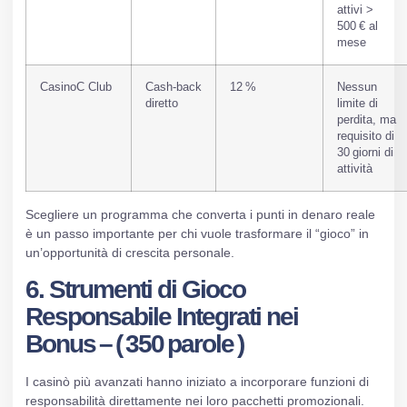
attivi >
500 € al
mese
CasinoC Club
Cash‑back
12 %
Nessun
diretto
limite di
perdita, ma
requisito di
30 giorni di
attività
Scegliere un programma che converta i punti in denaro reale
è un passo importante per chi vuole trasformare il “gioco” in
un’opportunità di crescita personale.
6. Strumenti di Gioco
Responsabile Integrati nei
Bonus – ( 350 parole )
I casinò più avanzati hanno iniziato a incorporare funzioni di
responsabilità direttamente nei loro pacchetti promozionali.