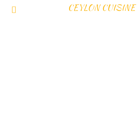
About Us
Contact Us
Uncategorized
Estate di Rinascita:
Come i Bonus dei
Casinò Online e le
Scommesse Sportive
hanno Sostenuto la
Recupero dal Gioco
Patologico