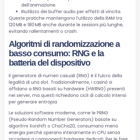
dell’animazione.
Riutilizzo dei buffer audio per effetti di vincita.
Queste pratiche mantengono l’utilizzo della RAM tra
120 MB e 180 MB anche durante le sessioni più lunghe,
evitando rallentamenti o crash.
Algoritmi di randomizzazione a
basso consumo: RNG e la
batteria del dispositivo
Il generatore di numeri casuali (RNG) è il fulcro della
legalità di una slot. Tradizionalmente, i casinò si
affidano a RNG basati su hardware (HWRNG) presenti
nei server, ma questi richiedono cicli di calcolo intensi
per generare entropia.
Le soluzioni software moderne, come le PRNG
(Pseudo‑Random Number Generators) basate su
algoritmi Xorshift o ChaCha20, consumano meno
energia perché operano interamente in CPU senza
accedere a componenti hardware dedicati. Per le free