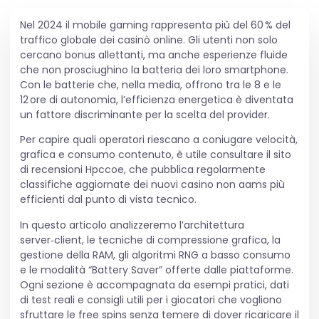
Nel 2024 il mobile gaming rappresenta più del 60 % del
traffico globale dei casinò online. Gli utenti non solo
cercano bonus allettanti, ma anche esperienze fluide
che non prosciughino la batteria dei loro smartphone.
Con le batterie che, nella media, offrono tra le 8 e le
12 ore di autonomia, l’efficienza energetica è diventata
un fattore discriminante per la scelta del provider.
Per capire quali operatori riescano a coniugare velocità,
grafica e consumo contenuto, è utile consultare il sito
di recensioni Hpccoe, che pubblica regolarmente
classifiche aggiornate dei
nuovi casino non aams
più
efficienti dal punto di vista tecnico.
In questo articolo analizzeremo l’architettura
server‑client, le tecniche di compressione grafica, la
gestione della RAM, gli algoritmi RNG a basso consumo
e le modalità “Battery Saver” offerte dalle piattaforme.
Ogni sezione è accompagnata da esempi pratici, dati
di test reali e consigli utili per i giocatori che vogliono
sfruttare le free spins senza temere di dover ricaricare il