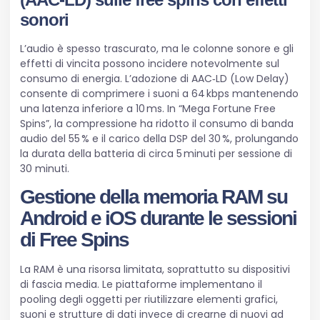
sonori
L’audio è spesso trascurato, ma le colonne sonore e gli
effetti di vincita possono incidere notevolmente sul
consumo di energia. L’adozione di AAC‑LD (Low Delay)
consente di comprimere i suoni a 64 kbps mantenendo
una latenza inferiore a 10 ms. In “Mega Fortune Free
Spins”, la compressione ha ridotto il consumo di banda
audio del 55 % e il carico della DSP del 30 %, prolungando
la durata della batteria di circa 5 minuti per sessione di
30 minuti.
Gestione della memoria RAM su
Android e iOS durante le sessioni
di Free Spins
La RAM è una risorsa limitata, soprattutto su dispositivi
di fascia media. Le piattaforme implementano il
pooling degli oggetti per riutilizzare elementi grafici,
suoni e strutture di dati invece di crearne di nuovi ad