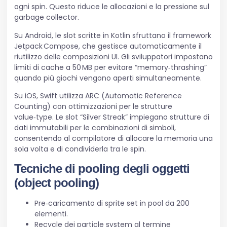
ogni spin. Questo riduce le allocazioni e la pressione sul
garbage collector.
Su Android, le slot scritte in Kotlin sfruttano il framework
Jetpack Compose, che gestisce automaticamente il
riutilizzo delle composizioni UI. Gli sviluppatori impostano
limiti di cache a 50 MB per evitare “memory‑thrashing”
quando più giochi vengono aperti simultaneamente.
Su iOS, Swift utilizza ARC (Automatic Reference
Counting) con ottimizzazioni per le strutture
value‑type. Le slot “Silver Streak” impiegano strutture di
dati immutabili per le combinazioni di simboli,
consentendo al compilatore di allocare la memoria una
sola volta e di condividerla tra le spin.
Tecniche di pooling degli oggetti
(object pooling)
Pre‑caricamento di sprite set in pool da 200
elementi.
Recycle dei particle system al termine