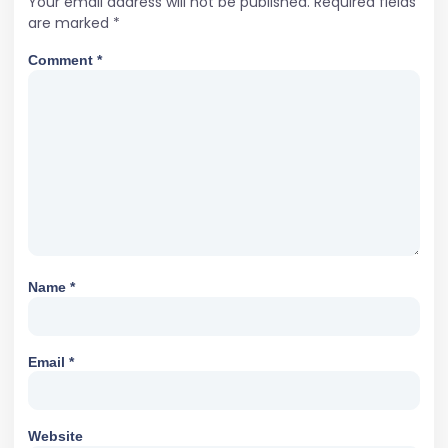
Your email address will not be published.
Required fields
are marked
*
Comment
*
Name
*
Email
*
Website