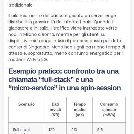
tradizionale.
Il bilanciamento del carico è gestito da server edge
distribuiti in prossimità dell’utente finale. Quando il
giocatore è in Italia, il traffico viene instradato verso
nodi in Milano o Roma, mentre per gli utenti su
dispositivi mid‑range in Asia il percorso passa per data
center di Singapore. Meno hop significa meno tempo di
attesa e, soprattutto, meno consumo energetico per il
modem Wi‑Fi o 5G.
Esempio pratico: confronto tra una
chiamata “full‑stack” e una
“micro‑service” in una spin‑session
Scenario
Dati
Tempo
Consumo
inviati
medio
stimato
(KB)
(ms)
(mWh)
Full‑stack
120
210
8,5