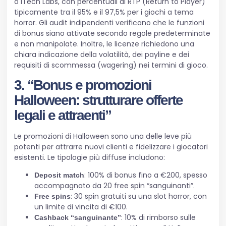
o iTech Labs, con percentuali di RTP (Return to Player)
tipicamente tra il 95% e il 97,5% per i giochi a tema
horror. Gli audit indipendenti verificano che le funzioni
di bonus siano attivate secondo regole predeterminate
e non manipolate. Inoltre, le licenze richiedono una
chiara indicazione della volatilità, dei payline e dei
requisiti di scommessa (wagering) nei termini di gioco.
3. “Bonus e promozioni
Halloween: strutturare offerte
legali e attraenti”
Le promozioni di Halloween sono una delle leve più
potenti per attrarre nuovi clienti e fidelizzare i giocatori
esistenti. Le tipologie più diffuse includono:
: 100% di bonus fino a €200, spesso
Deposit match
accompagnato da 20 free spin “sanguinanti”.
: 30 spin gratuiti su una slot horror, con
Free spins
un limite di vincita di €100.
: 10% di rimborso sulle
Cashback “sanguinante”