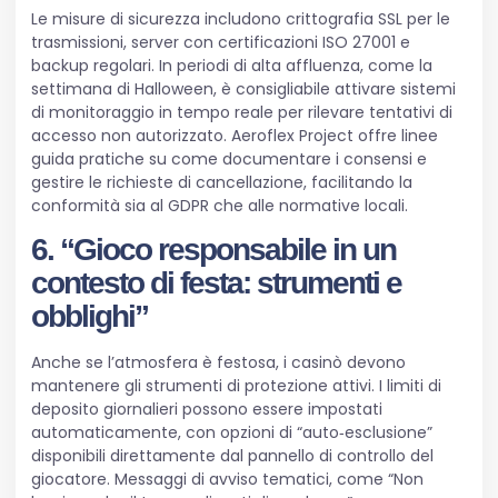
Le misure di sicurezza includono crittografia SSL per le
trasmissioni, server con certificazioni ISO 27001 e
backup regolari. In periodi di alta affluenza, come la
settimana di Halloween, è consigliabile attivare sistemi
di monitoraggio in tempo reale per rilevare tentativi di
accesso non autorizzato. Aeroflex Project offre linee
guida pratiche su come documentare i consensi e
gestire le richieste di cancellazione, facilitando la
conformità sia al GDPR che alle normative locali.
6. “Gioco responsabile in un
contesto di festa: strumenti e
obblighi”
Anche se l’atmosfera è festosa, i casinò devono
mantenere gli strumenti di protezione attivi. I limiti di
deposito giornalieri possono essere impostati
automaticamente, con opzioni di “auto‑esclusione”
disponibili direttamente dal pannello di controllo del
giocatore. Messaggi di avviso tematici, come “Non