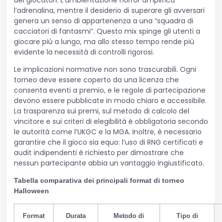
l’adrenalina, mentre il desiderio di superare gli avversari
genera un senso di appartenenza a una “squadra di
cacciatori di fantasmi”. Questo mix spinge gli utenti a
giocare più a lungo, ma allo stesso tempo rende più
evidente la necessità di controlli rigorosi.
Le implicazioni normative non sono trascurabili. Ogni
torneo deve essere coperto da una licenza che
consenta eventi a premio, e le regole di partecipazione
devono essere pubblicate in modo chiaro e accessibile.
La trasparenza sui premi, sul metodo di calcolo del
vincitore e sui criteri di elegibilità è obbligatoria secondo
le autorità come l’UKGC e la MGA. Inoltre, è necessario
garantire che il gioco sia equo: l’uso di RNG certificati e
audit indipendenti è richiesto per dimostrare che
nessun partecipante abbia un vantaggio ingiustificato.
Tabella comparativa dei principali format di torneo
Halloween
Format
Durata
Metodo di
Tipo di