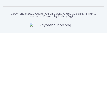
Copyright © 2022 Ceylon Cuisine ABN: 72 659 329 656, All rights
reserved. Present by Sprinty Digital.