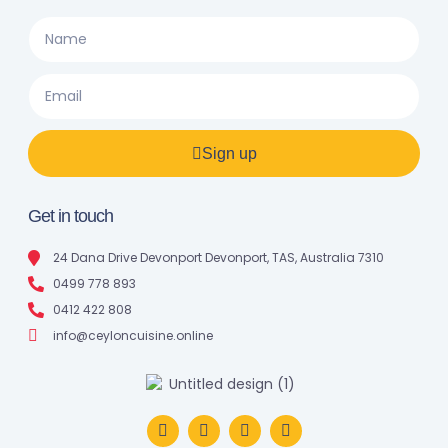
Sign up
Get in touch
24 Dana Drive Devonport Devonport, TAS, Australia 7310
0499 778 893
0412 422 808
info@ceyloncuisine.online