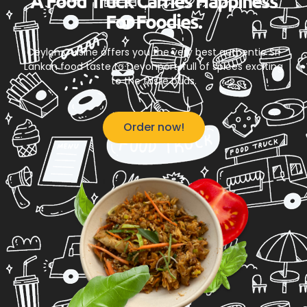
A Food Truck Carries Happiness
For Foodies.
Ceylon Cuisine offers you the very best authentic Sri
Lankan food taste to Devonport, full of spices exciting
to the taste buds.
Order now!