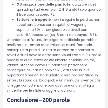
Ottimizzazione delle puntate
: utilizzare il bet
spreading (ad esempio 1‑2‑4‑8 unità) solo quando
il true count supera +2.
Evitare le trappole
: non inseguire le perdite, non
accettare bonus con requisiti di wagering
superiori a 30x e non giocare su tavoli con
volatilità eccessiva (es. 8‑deck con payout 6:5).
Guardando al futuro, l’intelligenza artificiale potrebbe
analizzare in tempo reale milioni di mani, fornendo
consigli ultra‑precisi. La realtà aumentata promette
tavoli virtuali dove le carte sono visualizzate in 3D, ma la
necessità di
sicurezza online
rimarrà cruciale. Inoltre,
varianti storiche come il “Spanish 21” potrebbero
riemergere nei casinò non‑AAMS, offrendo nuove
opportunità per chi ha studiato la loro matematica. In
sintesi, la storia del blackjack è un manuale vivente: chi
la legge con attenzione può costruire una strategia
vincente per le sfide di oggi e di domani.
Conclusione – 200 parole