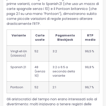
prime varianti, come lo Spanish 21 (che usa un mazzo di
carte spagnole senza i 10) e il Pontoon britannico (che
paga 2:1 su una mano “Pontoon”), dimostrarono subito
come piccole variazioni di regole potessero alterare
drasticamente l’RTP.
Variante
Carte
Pagamento
RTP
usate
Blackjack
medio
Vingt‑et‑Un
52
3:2
99,5 %
(classico)
Spanish 21
48
3:2 o 6:5 a
99,8 %
(senza
seconda della
10)
variante
Pontoon
52
2:1
99,7 %
Gli aristocratici del tempo non erano interessati solo al
divertimento: molti iniziavano a tenere registri delle