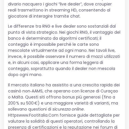
divario nacquero i giochi “live dealer”, dove croupier
reali trasmettono in streaming HD, consentendo al
giocatore di interagire tramite chat.
Le differenze tra RNG e live dealer sono sostanziali dal
punto di vista strategico. Nei giochi RNG, il vantaggio del
banco è determinato da algoritmi certificati; il
conteggio è impossibile perché le carte sono
mescolate virtualmente ad ogni mano. Nei tavoli live,
invece, è possibile osservare il numero di mazzi utilizzati
e, in alcuni casi, applicare una forma leggera di
conteggio, soprattutto quando il dealer non mescola
dopo ogni mano.
Il mercato italiano ha assistito a una crescita rapida dei
casinò non‑AAMS, che operano con licenze di Curaçao
o Malta. Questi siti offrono bonus più generosi (fino a
200 % su 500 €) e una maggiore varietà di varianti, ma
sollevano questioni di
sicurezza online
.
Httpswww.Footitalia.Com fornisce guide dettagliate per
valutare la solidità di questi operatori, controllando la
presenza di certificazioni e la reputazione nei forum di