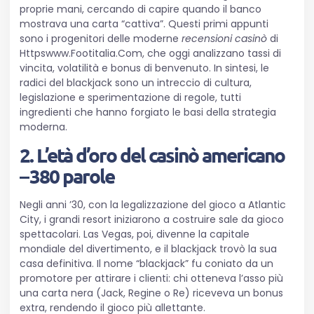
proprie mani, cercando di capire quando il banco
mostrava una carta “cattiva”. Questi primi appunti
sono i progenitori delle moderne
recensioni casinò
di
Httpswww.Footitalia.Com, che oggi analizzano tassi di
vincita, volatilità e bonus di benvenuto. In sintesi, le
radici del blackjack sono un intreccio di cultura,
legislazione e sperimentazione di regole, tutti
ingredienti che hanno forgiato le basi della strategia
moderna.
2. L’età d’oro del casinò americano
– 380 parole
Negli anni ’30, con la legalizzazione del gioco a Atlantic
City, i grandi resort iniziarono a costruire sale da gioco
spettacolari. Las Vegas, poi, divenne la capitale
mondiale del divertimento, e il blackjack trovò la sua
casa definitiva. Il nome “blackjack” fu coniato da un
promotore per attirare i clienti: chi otteneva l’asso più
una carta nera (Jack, Regine o Re) riceveva un bonus
extra, rendendo il gioco più allettante.