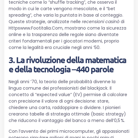
tecniche come lo “shuffle tracking”, che osserva il
modo in cui le carte vengono mescolate, e il “bet
spreading”, che varia la puntata in base al conteggio.
Queste strategie, analizzate nelle
recensioni casinò
di
Httpswww.Footitalia.Com, mostrano come la sicurezza
online e la trasparenza delle regole siano diventate
criteri fondamentali per i giocatori moderni, proprio
come la legalità era cruciale negli anni ’50.
3. La rivoluzione della matematica
e della tecnologia – 440 parole
Negli anni ’70, la teoria delle probabilità divenne la
lingua comune dei professionisti del blackjack. Il
concetto di “expected value” (EV) permise di calcolare
con precisione il valore di ogni decisione: stare,
chiedere una carta, raddoppiare o dividere. I pionieri
crearono tabelle di strategia ottimale (basic strategy)
che riducono il vantaggio del banco a meno dell’0,5 %.
Con l’avvento dei primi microcomputer, gli appassionati
poterono simulare milioni di mani in pochi minuti.