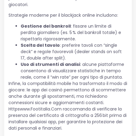
giocatori.
Strategie moderne per il blackjack online includono:
Gestione del bankroll
: fissare un limite di
perdita giornaliero (es. 5 % del bankroll totale) e
rispettarlo rigorosamente.
Scelta del tavolo
: preferire tavoli con “single
deck” e regole favorevoli (dealer stands on soft
17, double after split).
Uso di strumenti di analisi
: alcune piattaforme
consentono di visualizzare statistiche in tempo
reale, come il “win rate” per ogni tipo di puntata.
Infine, la compatibilità mobile ha trasformato il modo di
giocare: le app dei casinò permettono di scommettere
anche durante gli spostamenti, ma richiedono
connessioni sicure e aggiornamenti costanti.
Httpswww.Footitalia.Com raccomanda di verificare la
presenza del certificato di crittografia a 256 bit prima di
installare qualsiasi app, per garantire la protezione dei
dati personali e finanziari.