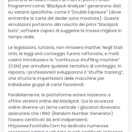
Programmi come “Blackjack Analyzer” generarono dati
su varianti specifiche, come il “Double Exposure” (dove
entrambe le carte del dealer sono mostrate). Queste
simulazioni portarono alla nascita dei primi “blackjack
bots”, software capaci di suggerire la mossa migliore in
tempo reale.
Le legislazioni, tuttavia, non rimasero inattive. Negli Stati
Uniti, le leggi anti‑conteggio furono rafforzate, e molti
casinò introdussero la “continuous shuffling machine”
(CSM) per annullare qualsiasi tentativo di conteggio. In
risposta, i professionisti svilupparono il “shuffle tracking”,
che sfrutta le imperfezioni delle macchine per
individuare gruppi di carte favorevoli.
Parallelamente, le piattaforme estere iniziarono a
offrire versioni online del blackjack. Qui la sicurezza
online divenne un tema centrale: i giocatori dovevano
assicurarsi che i RNG (Random Number Generator)
fossero certificati da enti indipendenti.
Httpswww.Footitalia.Com ha dedicato numerose