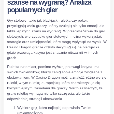
szanse na wygraną? Analiza
popularnych gier
Gry stołowe, takie jak blackjack, ruletka czy poker,
przyciągają wielu graczy, którzy szukają nie tylko emocji, ale
także lepszych szans na wygraną. W przeciwieństwie do gier
slotowych, w przypadku gier stołowych można wykorzystać
strategie oraz umiejętności, które mogą wpłynąć na wynik. W
Casino Dragon gracze często decydują się na blackjacka,
gdzie przewaga kasyna jest znacznie niższa niż w innych
grach.
Ruletka natomiast, pomimo wyższej przewagi kasyna, ma
swoich zwolenników, którzy cenią sobie emocje związane z
obstawianiem. W Casino Dragon można znaleźć różne wersje
ruletki, w tym ruletkę europejską, która charakteryzuje się
korzystniejszymi zasadami dla graczy. Warto zaznaczyć, że
gra w ruletkę wymaga nie tylko szczęścia, ale także
odpowiedniej strategii obstawiania.
Wybierz grę, która najlepiej odpowiada Twoim
umiejętnościom.