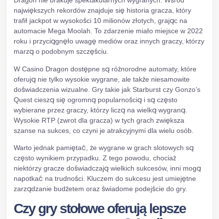
Dragon nie brakuje spektakularnych wygranych. Wśród
największych rekordów znajduje się historia gracza, który
trafił jackpot w wysokości 10 milionów złotych, grając na
automacie Mega Moolah. To zdarzenie miało miejsce w 2022
roku i przyciągnęło uwagę mediów oraz innych graczy, którzy
marzą o podobnym szczęściu.
W Casino Dragon dostępne są różnorodne automaty, które
oferują nie tylko wysokie wygrane, ale także niesamowite
doświadczenia wizualne. Gry takie jak Starburst czy Gonzo’s
Quest cieszą się ogromną popularnością i są często
wybierane przez graczy, którzy liczą na wielką wygraną.
Wysokie RTP (zwrot dla gracza) w tych grach zwiększa
szanse na sukces, co czyni je atrakcyjnymi dla wielu osób.
Warto jednak pamiętać, że wygrane w grach slotowych są
często wynikiem przypadku. Z tego powodu, chociaż
niektórzy gracze doświadczają wielkich sukcesów, inni mogą
napotkać na trudności. Kluczem do sukcesu jest umiejętne
zarządzanie budżetem oraz świadome podejście do gry.
Czy gry stołowe oferują lepsze