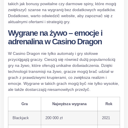
takich jak bonusy powitalne czy darmowe spiny, które mogą
zwiększyć szanse na wygraną bez dodatkowych wydatków.
Dodatkowo, warto odwiedzić
website
, aby zapoznać się z
aktualnymi ofertami i strategią gry.
Wygrane na żywo – emocje i
adrenalina w Casino Dragon
W Casino Dragon nie tylko automaty i gry stołowe
przyciągają graczy. Cieszą się również dużą popularnością
gry na żywo, które oferują unikalne doświadczenia. Dzięki
technologii transmisji na żywo, gracze mogą brać udział w
grach z prawdziwymi krupierami, co zwiększa realizm i
emocje. Wygrane w takich grach mogą być nie tylko wysokie,
ale także dostarczają niesamowitych przeżyć.
Gra
Najwyższa wygrana
Rok
Blackjack
200 000 zł
2021