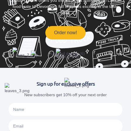
Ceylon Cuisine offers you the very best authentic Sri Lankan
food taste to Devonport, full of spices exciting to the taste
buds.
Order now!
Sign up for exclusive offers
New subscribers get 10% off your next order