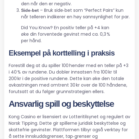
den når den er negativ.
– Bruk side‑bet som “Perfect Pairs” kun
Side‑bet
når telleren indikerer en høy sannsynlighet for par.
Did You Know? En positiv teller på +4 kan
øke din forventede gevinst med ca. 0,3 %
per hånd.
Eksempel på korttelling i praksis
Forestill deg at du spiller 100 hender med en teller på +3
i 40 % av rundene. Du dobler innsatsen fra 100 kr til
200 kr i de positive rundene. Dette kan øke den totale
avkastningen med omtrent 30 kr over de 100 håndene,
forutsatt at du følger grunnstrategien ellers.
Ansvarlig spill og beskyttelse
Kong Casino er lisensiert av Lotteritilsynet og regulert av
Norsk Tipping. Dette gir spillerne juridisk beskyttelse og
skattefrie gevinster. Plattformen tilbyr også verktøy for
å sette innskuddsgrenser, tap‑grenser og