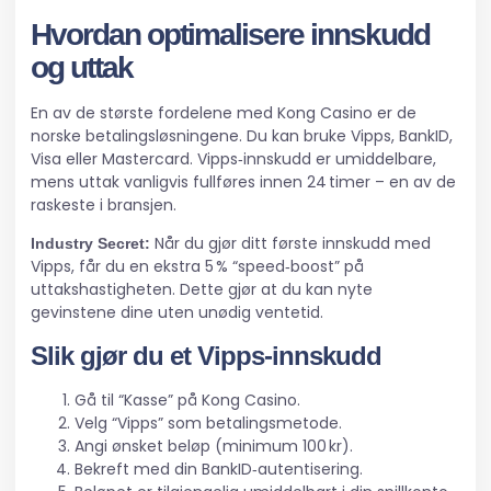
Hvordan optimalisere innskudd
og uttak
En av de største fordelene med Kong Casino er de
norske betalingsløsningene. Du kan bruke Vipps, BankID,
Visa eller Mastercard. Vipps‑innskudd er umiddelbare,
mens uttak vanligvis fullføres innen 24 timer – en av de
raskeste i bransjen.
Når du gjør ditt første innskudd med
Industry Secret:
Vipps, får du en ekstra 5 % “speed‑boost” på
uttakshastigheten. Dette gjør at du kan nyte
gevinstene dine uten unødig ventetid.
Slik gjør du et Vipps‑innskudd
Gå til “Kasse” på Kong Casino.
Velg “Vipps” som betalingsmetode.
Angi ønsket beløp (minimum 100 kr).
Bekreft med din BankID‑autentisering.