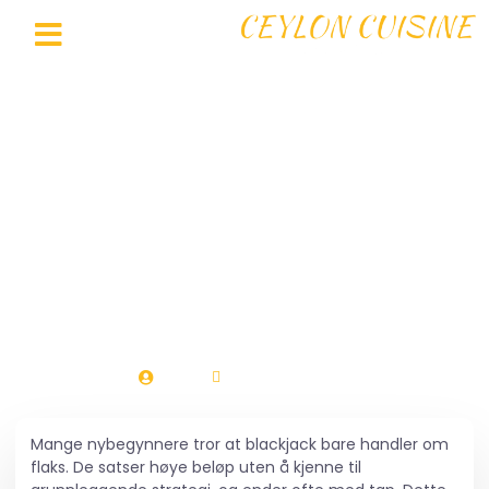
About Us
Contact Us
Uncategorized
Kong Casino Live
Blackjack:
Ekspertstrategier for Å
Slå Husets Edge
isuruhe
December 16, 2025
Mange nybegynnere tror at blackjack bare handler om
flaks. De satser høye beløp uten å kjenne til