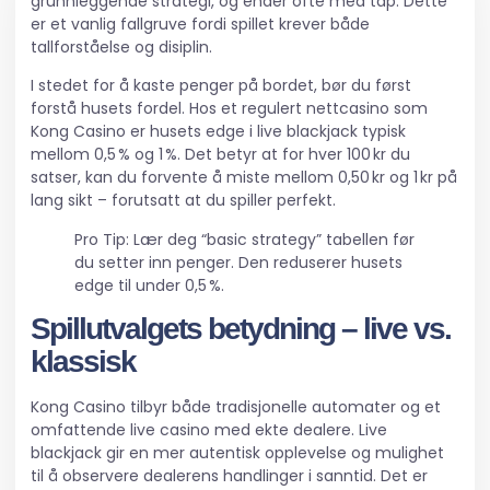
grunnleggende strategi, og ender ofte med tap. Dette
er et vanlig fallgruve fordi spillet krever både
tallforståelse og disiplin.
I stedet for å kaste penger på bordet, bør du først
forstå husets fordel. Hos et regulert nettcasino som
Kong Casino er husets edge i live blackjack typisk
mellom 0,5 % og 1 %. Det betyr at for hver 100 kr du
satser, kan du forvente å miste mellom 0,50 kr og 1 kr på
lang sikt – forutsatt at du spiller perfekt.
Pro Tip: Lær deg “basic strategy” tabellen før
du setter inn penger. Den reduserer husets
edge til under 0,5 %.
Spillutvalgets betydning – live vs.
klassisk
Kong Casino tilbyr både tradisjonelle automater og et
omfattende live casino med ekte dealere. Live
blackjack gir en mer autentisk opplevelse og mulighet
til å observere dealerens handlinger i sanntid. Det er