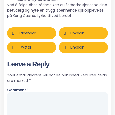
Ved å følge disse rådene kan du forbedre sjansene dine
betydelig og nyte en trygg, spennende spillopplevelse
på Kong Casino. Lykke til ved bordet!
Facebook
LinkedIn
Twitter
LinkedIn
Leave a Reply
Your email address will not be published.
Required fields
are marked
*
Comment
*