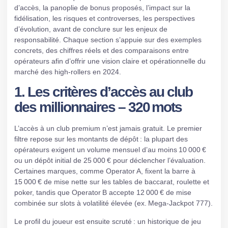
d’accès, la panoplie de bonus proposés, l’impact sur la
fidélisation, les risques et controverses, les perspectives
d’évolution, avant de conclure sur les enjeux de
responsabilité. Chaque section s’appuie sur des exemples
concrets, des chiffres réels et des comparaisons entre
opérateurs afin d’offrir une vision claire et opérationnelle du
marché des high‑rollers en 2024.
1. Les critères d’accès au club
des millionnaires – 320 mots
L’accès à un club premium n’est jamais gratuit. Le premier
filtre repose sur les montants de dépôt : la plupart des
opérateurs exigent un volume mensuel d’au moins 10 000 €
ou un dépôt initial de 25 000 € pour déclencher l’évaluation.
Certaines marques, comme Operator A, fixent la barre à
15 000 € de mise nette sur les tables de baccarat, roulette et
poker, tandis que Operator B accepte 12 000 € de mise
combinée sur slots à volatilité élevée (ex. Mega‑Jackpot 777).
Le profil du joueur est ensuite scruté : un historique de jeu