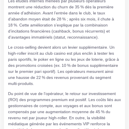
Les études internes menées par plusieurs opérateurs
montrent une réduction du churn de 35 % dès la première
année d’adhésion. Avant l’entrée dans le club, le taux
d’abandon moyen était de 28 % ; après six mois, il chute à
18 %. Cette amélioration s’explique par la combinaison
d’incitations financières (cashback, bonus récurrents) et
d’avantages immatériels (statut, reconnaissance).
Le cross‑selling devient alors un levier supplémentaire. Un
high‑roller inscrit au club casino est plus enclin à tester les
paris sportifs, le poker en ligne ou les jeux de loterie, grâce à
des promotions croisées (ex. 10 % de bonus supplémentaire
sur le premier pari sportif). Les opérateurs mesurent ainsi
une hausse de 22 % des revenus provenant du segment
multi‑produits.
Du point de vue de l’opérateur, le retour sur investissement
(ROI) des programmes premium est positif. Les coûts liés aux
gestionnaires de compte, aux voyages et aux bonus sont
compensés par une augmentation moyenne de 45 % du
revenu net par joueur high‑roller. En outre, la visibilité
médiatique générée par les événements VIP renforce la