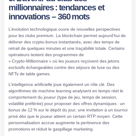
millionnaires : tendances et
innovations – 360 mots
L’évolution technologique ouvre de nouvelles perspectives
pour les clubs premium. La blockchain permet aujourd’hui de
délivrer des crypto‑bonus instantanés, avec des temps de
retrait de quelques minutes et une traçabilité totale. Certains
opérateurs testent des programmes de
« Crypto‑Millionnaire » où les joueurs reçoivent des jetons
exclusifs échangeables contre des séjours de luxe ou des
NFTs de table games.
L’intelligence artificielle joue également un rôle clé. Des
algorithmes de machine learning analysent en temps réel le
comportement du joueur (type de jeu, temps de session,
volatilité préférée) pour proposer des offres dynamiques : un
bonus de 12 % sur le dépôt du jour, une invitation à un tournoi
privé dès que le joueur atteint un certain RTP moyen. Cette
personnalisation accrue augmente la pertinence des
promotions et réduit le gaspillage marketing.