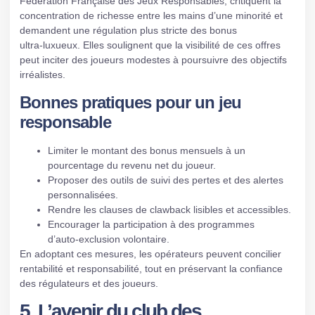
Fédération Française des Jeux Responsables, critiquent la
concentration de richesse entre les mains d’une minorité et
demandent une régulation plus stricte des bonus
ultra‑luxueux. Elles soulignent que la visibilité de ces offres
peut inciter des joueurs modestes à poursuivre des objectifs
irréalistes.
Bonnes pratiques pour un jeu
responsable
Limiter le montant des bonus mensuels à un
pourcentage du revenu net du joueur.
Proposer des outils de suivi des pertes et des alertes
personnalisées.
Rendre les clauses de clawback lisibles et accessibles.
Encourager la participation à des programmes
d’auto‑exclusion volontaire.
En adoptant ces mesures, les opérateurs peuvent concilier
rentabilité et responsabilité, tout en préservant la confiance
des régulateurs et des joueurs.
5. L’avenir du club des