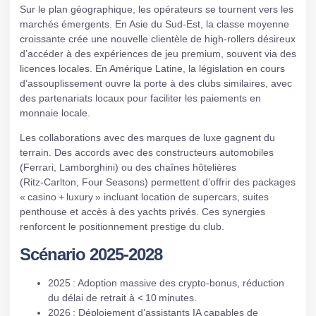
Sur le plan géographique, les opérateurs se tournent vers les
marchés émergents. En Asie du Sud‑Est, la classe moyenne
croissante crée une nouvelle clientèle de high‑rollers désireux
d’accéder à des expériences de jeu premium, souvent via des
licences locales. En Amérique Latine, la législation en cours
d’assouplissement ouvre la porte à des clubs similaires, avec
des partenariats locaux pour faciliter les paiements en
monnaie locale.
Les collaborations avec des marques de luxe gagnent du
terrain. Des accords avec des constructeurs automobiles
(Ferrari, Lamborghini) ou des chaînes hôtelières
(Ritz‑Carlton, Four Seasons) permettent d’offrir des packages
« casino + luxury » incluant location de supercars, suites
penthouse et accès à des yachts privés. Ces synergies
renforcent le positionnement prestige du club.
Scénario 2025‑2028
2025 : Adoption massive des crypto‑bonus, réduction
du délai de retrait à < 10 minutes.
2026 : Déploiement d’assistants IA capables de