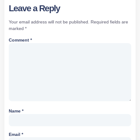
Leave a Reply
Your email address will not be published.
Required fields are
marked
*
Comment
*
Name
*
Email
*