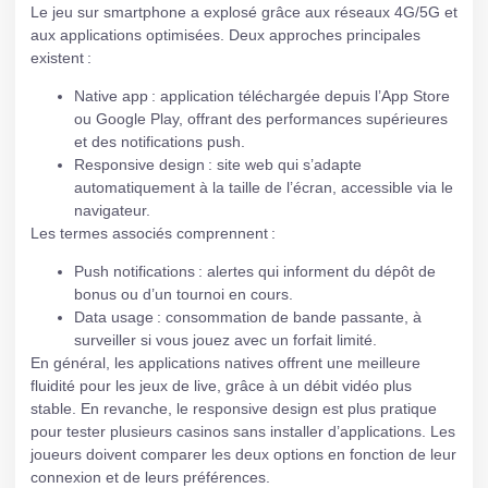
Le jeu sur smartphone a explosé grâce aux réseaux 4G/5G et
aux applications optimisées. Deux approches principales
existent :
Native app : application téléchargée depuis l’App Store
ou Google Play, offrant des performances supérieures
et des notifications push.
Responsive design : site web qui s’adapte
automatiquement à la taille de l’écran, accessible via le
navigateur.
Les termes associés comprennent :
Push notifications : alertes qui informent du dépôt de
bonus ou d’un tournoi en cours.
Data usage : consommation de bande passante, à
surveiller si vous jouez avec un forfait limité.
En général, les applications natives offrent une meilleure
fluidité pour les jeux de live, grâce à un débit vidéo plus
stable. En revanche, le responsive design est plus pratique
pour tester plusieurs casinos sans installer d’applications. Les
joueurs doivent comparer les deux options en fonction de leur
connexion et de leurs préférences.