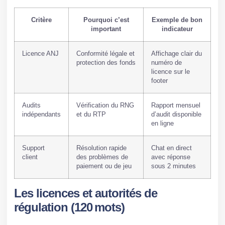
Critère
Pourquoi c’est
Exemple de bon
important
indicateur
Licence ANJ
Conformité légale et
Affichage clair du
protection des fonds
numéro de
licence sur le
footer
Audits
Vérification du RNG
Rapport mensuel
indépendants
et du RTP
d’audit disponible
en ligne
Support
Résolution rapide
Chat en direct
client
des problèmes de
avec réponse
paiement ou de jeu
sous 2 minutes
Les licences et autorités de
régulation (120 mots)