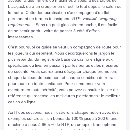
accéder à des milliers de machines à sous, à des tables de
blackjack ou à un croupier en direct, le tout depuis le salon ou
le métro. Cette démocratisation s’accompagne d’un flot
permanent de termes techniques :
RTP
,
volatilité
,
wagering
requirement
… Sans un petit glossaire en poche, il est facile
de se sentir perdu, voire de passer à côté d’offres
intéressantes.
C’est pourquoi ce guide se veut un compagnon de route pour
les joueurs qui débutent. Nous décortiquerons le jargon le
plus répandu, du registre de base du casino en ligne aux
spécificités du live, en passant par les bonus et les mesures
de sécurité. Vous saurez ainsi décrypter chaque promotion,
chaque tableau de paiement et chaque condition de retrait,
pour jouer en toute confiance. Pour commencer votre
aventure en toute sérénité, vous pouvez consulter le site de
référence qui recense les meilleures plateformes : le
meilleur
casino en ligne
.
Au fil des sections, nous illustrerons chaque notion avec des
exemples concrets – un bonus de 100 % jusqu’à 200 €, une
machine à sous à 96,5 % de RTP, un croupier francophone