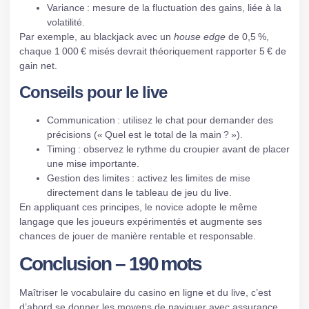
Variance : mesure de la fluctuation des gains, liée à la
volatilité.
Par exemple, au blackjack avec un
house edge
de 0,5 %,
chaque 1 000 € misés devrait théoriquement rapporter 5 € de
gain net.
Conseils pour le live
Communication : utilisez le chat pour demander des
précisions (« Quel est le total de la main ? »).
Timing : observez le rythme du croupier avant de placer
une mise importante.
Gestion des limites : activez les limites de mise
directement dans le tableau de jeu du live.
En appliquant ces principes, le novice adopte le même
langage que les joueurs expérimentés et augmente ses
chances de jouer de manière rentable et responsable.
Conclusion – 190 mots
Maîtriser le vocabulaire du casino en ligne et du live, c’est
d’abord se donner les moyens de naviguer avec assurance