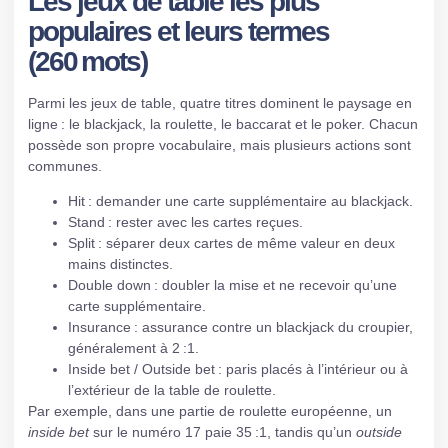
Les jeux de table les plus
populaires et leurs termes
(260 mots)
Parmi les jeux de table, quatre titres dominent le paysage en
ligne : le blackjack, la roulette, le baccarat et le poker. Chacun
possède son propre vocabulaire, mais plusieurs actions sont
communes.
Hit : demander une carte supplémentaire au blackjack.
Stand : rester avec les cartes reçues.
Split : séparer deux cartes de même valeur en deux
mains distinctes.
Double down : doubler la mise et ne recevoir qu’une
carte supplémentaire.
Insurance : assurance contre un blackjack du croupier,
généralement à 2 :1.
Inside bet / Outside bet : paris placés à l’intérieur ou à
l’extérieur de la table de roulette.
Par exemple, dans une partie de roulette européenne, un
inside bet
sur le numéro 17 paie 35 :1, tandis qu’un
outside