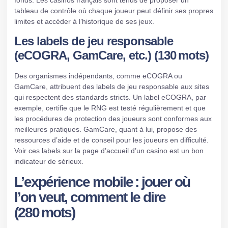
tableau de contrôle où chaque joueur peut définir ses propres
limites et accéder à l’historique de ses jeux.
Les labels de jeu responsable
(eCOGRA, GamCare, etc.) (130 mots)
Des organismes indépendants, comme eCOGRA ou
GamCare, attribuent des labels de jeu responsable aux sites
qui respectent des standards stricts. Un label eCOGRA, par
exemple, certifie que le RNG est testé régulièrement et que
les procédures de protection des joueurs sont conformes aux
meilleures pratiques. GamCare, quant à lui, propose des
ressources d’aide et de conseil pour les joueurs en difficulté.
Voir ces labels sur la page d’accueil d’un casino est un bon
indicateur de sérieux.
L’expérience mobile : jouer où
l’on veut, comment le dire
(280 mots)