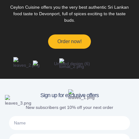
Ceylon Cuisine offers you the very best authentic Sri Lankan
food taste to Devonport, full of spices exciting to the taste
buds.
Order now!
Sign up for exclusive offers
New subscribers get 10% off your next order