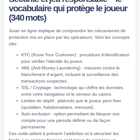
vocabulaire qui protège le joueur
(340 mots)
Jouer en ligne implique de comprendre les mécanismes de
protection mis en place par les opérateurs. Voici les concepts
clés :
KYC (Know Your Customer) : procédure d’identification
pour vérifier l’identité du joueur.
AML (Anti‑Money Laundering) : mesures contre le
blanchiment d’argent, incluant la surveillance des
transactions suspectes.
SSL / Cryptage : technologie qui chiffre les données
entre votre navigateur et le serveur du casino.
Limites de dépôt : plafonds que le joueur peut fixer
(quotidien, hebdomadaire, mensuel).
Auto‑exclusion : option permettant de bloquer son
compte pour une période définie ou de façon
permanente.
Ces outils aident à prévenir l’addiction et à sécuriser les
fonds. Les casinos français sont tenus de proposer un