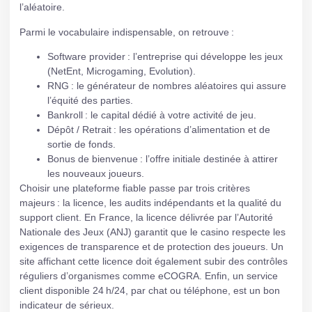
l’aléatoire.
Parmi le vocabulaire indispensable, on retrouve :
Software provider : l’entreprise qui développe les jeux
(NetEnt, Microgaming, Evolution).
RNG : le générateur de nombres aléatoires qui assure
l’équité des parties.
Bankroll : le capital dédié à votre activité de jeu.
Dépôt / Retrait : les opérations d’alimentation et de
sortie de fonds.
Bonus de bienvenue : l’offre initiale destinée à attirer
les nouveaux joueurs.
Choisir une plateforme fiable passe par trois critères
majeurs : la licence, les audits indépendants et la qualité du
support client. En France, la licence délivrée par l’Autorité
Nationale des Jeux (ANJ) garantit que le casino respecte les
exigences de transparence et de protection des joueurs. Un
site affichant cette licence doit également subir des contrôles
réguliers d’organismes comme eCOGRA. Enfin, un service
client disponible 24 h/24, par chat ou téléphone, est un bon
indicateur de sérieux.