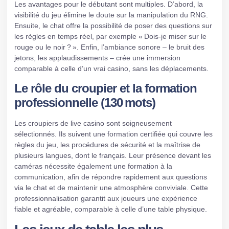
Les avantages pour le débutant sont multiples. D’abord, la
visibilité du jeu élimine le doute sur la manipulation du RNG.
Ensuite, le chat offre la possibilité de poser des questions sur
les règles en temps réel, par exemple « Dois‑je miser sur le
rouge ou le noir ? ». Enfin, l’ambiance sonore – le bruit des
jetons, les applaudissements – crée une immersion
comparable à celle d’un vrai casino, sans les déplacements.
Le rôle du croupier et la formation
professionnelle (130 mots)
Les croupiers de live casino sont soigneusement
sélectionnés. Ils suivent une formation certifiée qui couvre les
règles du jeu, les procédures de sécurité et la maîtrise de
plusieurs langues, dont le français. Leur présence devant les
caméras nécessite également une formation à la
communication, afin de répondre rapidement aux questions
via le chat et de maintenir une atmosphère conviviale. Cette
professionnalisation garantit aux joueurs une expérience
fiable et agréable, comparable à celle d’une table physique.