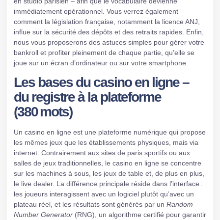
en studio parisien – afin que le vocabulaire devienne
immédiatement opérationnel. Vous verrez également
comment la législation française, notamment la licence ANJ,
influe sur la sécurité des dépôts et des retraits rapides. Enfin,
nous vous proposerons des astuces simples pour gérer votre
bankroll et profiter pleinement de chaque partie, qu’elle se
joue sur un écran d’ordinateur ou sur votre smartphone.
Les bases du casino en ligne –
du registre à la plateforme
(380 mots)
Un casino en ligne est une plateforme numérique qui propose
les mêmes jeux que les établissements physiques, mais via
internet. Contrairement aux sites de paris sportifs ou aux
salles de jeux traditionnelles, le casino en ligne se concentre
sur les machines à sous, les jeux de table et, de plus en plus,
le live dealer. La différence principale réside dans l’interface :
les joueurs interagissent avec un logiciel plutôt qu’avec un
plateau réel, et les résultats sont générés par un
Random
Number Generator
(RNG), un algorithme certifié pour garantir