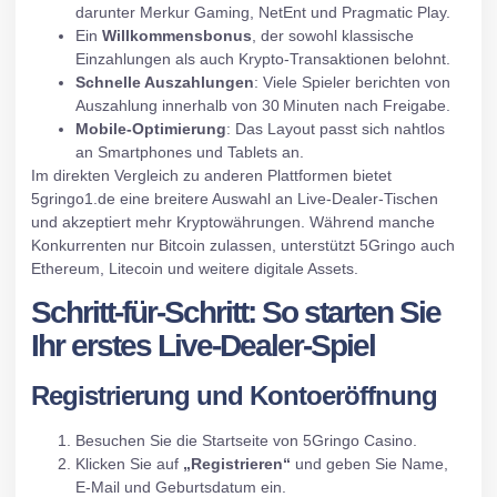
darunter Merkur Gaming, NetEnt und Pragmatic Play.
Ein
Willkommensbonus
, der sowohl klassische
Einzahlungen als auch Krypto‑Transaktionen belohnt.
Schnelle Auszahlungen
: Viele Spieler berichten von
Auszahlung innerhalb von 30 Minuten nach Freigabe.
Mobile‑Optimierung
: Das Layout passt sich nahtlos
an Smartphones und Tablets an.
Im direkten Vergleich zu anderen Plattformen bietet
5gringo1.de eine breitere Auswahl an Live‑Dealer‑Tischen
und akzeptiert mehr Kryptowährungen. Während manche
Konkurrenten nur Bitcoin zulassen, unterstützt 5Gringo auch
Ethereum, Litecoin und weitere digitale Assets.
Schritt‑für‑Schritt: So starten Sie
Ihr erstes Live‑Dealer‑Spiel
Registrierung und Kontoeröffnung
Besuchen Sie die Startseite von 5Gringo Casino.
Klicken Sie auf
„Registrieren“
und geben Sie Name,
E‑Mail und Geburtsdatum ein.