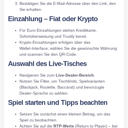
Bestätigen Sie die E‑Mail‑Adresse über den Link, den
Sie erhalten.
Einzahlung – Fiat oder Krypto
Für Euro‑Einzahlungen stehen Kreditkarte,
Sofortüberweisung und Trustly bereit.
Krypto‑Einzahlungen erfolgen über das
Wallet‑Interface; wählen Sie die gewünschte Währung
und scannen Sie den QR‑Code.
Auswahl des Live‑Tisches
Navigieren Sie zum
Live‑Dealer‑Bereich
.
Nutzen Sie Filter, um Tischlimits, Spielvarianten
(Blackjack, Roulette, Baccarat) und bevorzugte
Dealer‑Sprache zu wählen.
Spiel starten und Tipps beachten
Setzen Sie zunächst einen kleinen Betrag, um das
Spiel zu beobachten.
Achten Sie auf die
RTP‑Werte
(Return to Player) – bei