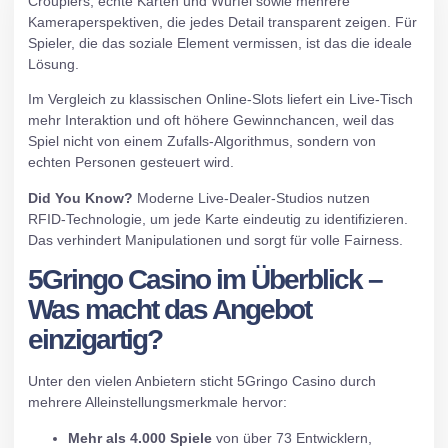
Croupiers, echte Karten und Würfel sowie mehrere
Kameraperspektiven, die jedes Detail transparent zeigen. Für
Spieler, die das soziale Element vermissen, ist das die ideale
Lösung.
Im Vergleich zu klassischen Online‑Slots liefert ein Live‑Tisch
mehr Interaktion und oft höhere Gewinnchancen, weil das
Spiel nicht von einem Zufalls‑Algorithmus, sondern von
echten Personen gesteuert wird.
Did You Know?
Moderne Live‑Dealer‑Studios nutzen
RFID‑Technologie, um jede Karte eindeutig zu identifizieren.
Das verhindert Manipulationen und sorgt für volle Fairness.
5Gringo Casino im Überblick –
Was macht das Angebot
einzigartig?
Unter den vielen Anbietern sticht 5Gringo Casino durch
mehrere Alleinstellungsmerkmale hervor:
Mehr als 4.000 Spiele
von über 73 Entwicklern,