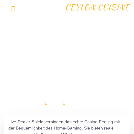
About Us
Contact Us
Uncategorized
Live‑Dealer‑Erlebnis bei
5Gringo Casino: So
holen Sie das Beste aus
echten Spielen heraus
isuruhe
April 22, 2026
Live‑Dealer‑Spiele verbinden das echte Casino‑Feeling mit
der Bequemlichkeit des Home‑Gaming. Sie bieten reale