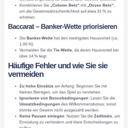
Kombinieren Sie
„Column Bets“
mit
„Dozen Bets“
,
um die Gewinnwahrscheinlichkeit auf etwa 31 % zu
erhöhen.
Baccarat – Banker‑Wette priorisieren
Die
Banker‑Wette
hat den niedrigsten Hausvorteil (ca.
1,06 %).
Vermeiden Sie die
Tie‑Wette
, da deren Hausvorteil bei
über 14 % liegt.
Häufige Fehler und wie Sie sie
vermeiden
Zu hohe Einsätze
am Anfang: Beginnen Sie mit
kleinen Beträgen, um das Spiel zu verstehen.
Ignorieren von Bonusbedingungen
: Lesen Sie die
Umsatzbedingungen
des Willkommensbonus, sonst
könnte ein Gewinn nicht ausgezahlt werden.
Keine Pausen einlegen
: Nutzen Sie die
Zeitlimits
, um
Ermüdung zu verhindern und klare Entscheidungen zu