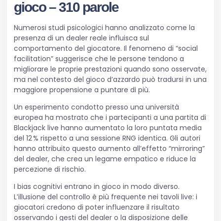
gioco – 310 parole
Numerosi studi psicologici hanno analizzato come la
presenza di un dealer reale influisca sul
comportamento del giocatore. Il fenomeno di “social
facilitation” suggerisce che le persone tendono a
migliorare le proprie prestazioni quando sono osservate,
ma nel contesto del gioco d’azzardo può tradursi in una
maggiore propensione a puntare di più.
Un esperimento condotto presso una università
europea ha mostrato che i partecipanti a una partita di
Blackjack live hanno aumentato la loro puntata media
del 12 % rispetto a una sessione RNG identica. Gli autori
hanno attribuito questo aumento all’effetto “mirroring”
del dealer, che crea un legame empatico e riduce la
percezione di rischio.
I bias cognitivi entrano in gioco in modo diverso.
L’illusione del controllo è più frequente nei tavoli live: i
giocatori credono di poter influenzare il risultato
osservando i gesti del dealer o la disposizione delle