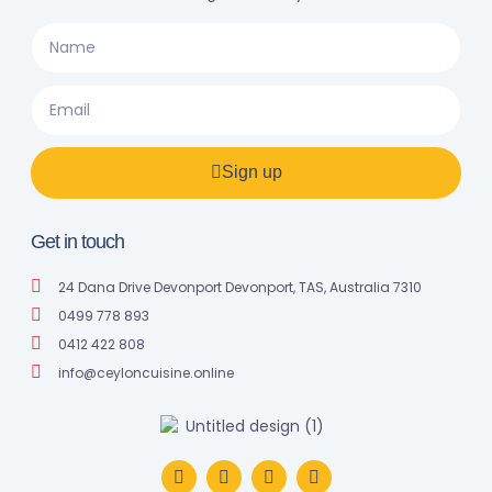
Sign up
Get in touch
24 Dana Drive Devonport Devonport, TAS, Australia 7310
0499 778 893
0412 422 808
info@ceyloncuisine.online