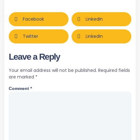
Facebook
LinkedIn
Twitter
LinkedIn
Leave a Reply
Your email address will not be published.
Required fields
are marked
*
Comment
*