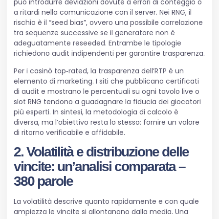
può introdurre deviazioni dovute a errori di conteggio o
a ritardi nella comunicazione con il server. Nei RNG, il
rischio è il “seed bias”, ovvero una possibile correlazione
tra sequenze successive se il generatore non è
adeguatamente reseeded. Entrambe le tipologie
richiedono audit indipendenti per garantire trasparenza.
Per i casinò top‑rated, la trasparenza dell’RTP è un
elemento di marketing. I siti che pubblicano certificati
di audit e mostrano le percentuali su ogni tavolo live o
slot RNG tendono a guadagnare la fiducia dei giocatori
più esperti. In sintesi, la metodologia di calcolo è
diversa, ma l’obiettivo resta lo stesso: fornire un valore
di ritorno verificabile e affidabile.
2. Volatilità e distribuzione delle
vincite: un’analisi comparata –
380 parole
La volatilità descrive quanto rapidamente e con quale
ampiezza le vincite si allontanano dalla media. Una