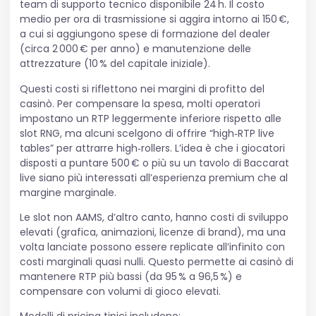
team di supporto tecnico disponibile 24 h. Il costo
medio per ora di trasmissione si aggira intorno ai 150 €,
a cui si aggiungono spese di formazione del dealer
(circa 2 000 € per anno) e manutenzione delle
attrezzature (10 % del capitale iniziale).
Questi costi si riflettono nei margini di profitto del
casinò. Per compensare la spesa, molti operatori
impostano un RTP leggermente inferiore rispetto alle
slot RNG, ma alcuni scelgono di offrire “high‑RTP live
tables” per attrarre high‑rollers. L’idea è che i giocatori
disposti a puntare 500 € o più su un tavolo di Baccarat
live siano più interessati all’esperienza premium che al
margine marginale.
Le slot non AAMS, d’altro canto, hanno costi di sviluppo
elevati (grafica, animazioni, licenze di brand), ma una
volta lanciate possono essere replicate all’infinito con
costi marginali quasi nulli. Questo permette ai casinò di
mantenere RTP più bassi (da 95 % a 96,5 %) e
compensare con volumi di gioco elevati.