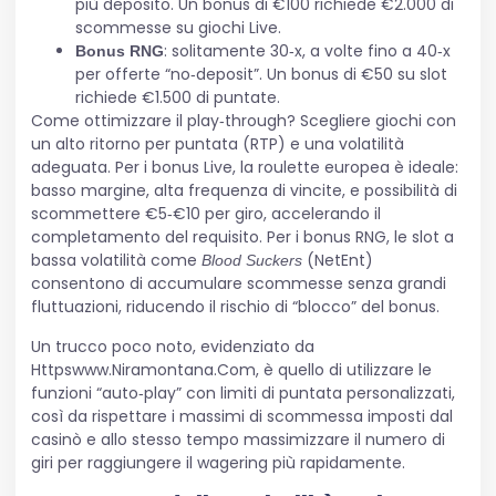
più deposito. Un bonus di €100 richiede €2.000 di
scommesse su giochi Live.
: solitamente 30‑x, a volte fino a 40‑x
Bonus RNG
per offerte “no‑deposit”. Un bonus di €50 su slot
richiede €1.500 di puntate.
Come ottimizzare il play‑through? Scegliere giochi con
un alto ritorno per puntata (RTP) e una volatilità
adeguata. Per i bonus Live, la roulette europea è ideale:
basso margine, alta frequenza di vincite, e possibilità di
scommettere €5‑€10 per giro, accelerando il
completamento del requisito. Per i bonus RNG, le slot a
bassa volatilità come
(NetEnt)
Blood Suckers
consentono di accumulare scommesse senza grandi
fluttuazioni, riducendo il rischio di “blocco” del bonus.
Un trucco poco noto, evidenziato da
Httpswww.Niramontana.Com, è quello di utilizzare le
funzioni “auto‑play” con limiti di puntata personalizzati,
così da rispettare i massimi di scommessa imposti dal
casinò e allo stesso tempo massimizzare il numero di
giri per raggiungere il wagering più rapidamente.