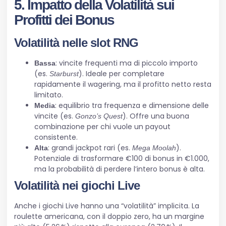
5. Impatto della Volatilità sui
Profitti dei Bonus
Volatilità nelle slot RNG
: vincite frequenti ma di piccolo importo
Bassa
(es.
). Ideale per completare
Starburst
rapidamente il wagering, ma il profitto netto resta
limitato.
: equilibrio tra frequenza e dimensione delle
Media
vincite (es.
). Offre una buona
Gonzo’s Quest
combinazione per chi vuole un payout
consistente.
: grandi jackpot rari (es.
).
Alta
Mega Moolah
Potenziale di trasformare €100 di bonus in €1.000,
ma la probabilità di perdere l’intero bonus è alta.
Volatilità nei giochi Live
Anche i giochi Live hanno una “volatilità” implicita. La
roulette americana, con il doppio zero, ha un margine