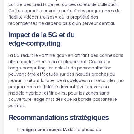
contre des crédits de jeu ou des objets de collection.
Cette approche ouvre la porte à des programmes de
fidélité « décentralisés », où la propriété des
récompenses ne dépend plus d’un serveur central.
Impact de la 5G et du
edge‑computing
La 5G réduit le « offline gap » en offrant des connexions
ultra‑rapides même en déplacement. Couplée à
l’edge‑computing, les calculs de personnalisation
peuvent être effectués sur des nœuds proches du
joueur, limitant la latence à quelques millisecondes. Les
programmes de fidélité devront évoluer vers un
modèle hybride : offline‑first pour les zones sans
couverture, edge‑first dès que la bande passante le
permet.
Recommandations stratégiques
dès la phase de
Intégrer une couche IA