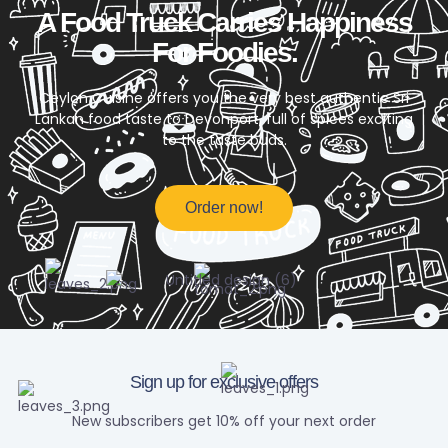
A Food Truck Carries Happiness
For Foodies.
Ceylon Cuisine offers you the very best authentic Sri
Lankan food taste to Devonport, full of spices exciting
to the taste buds.
Order now!
Sign up for exclusive offers
New subscribers get 10% off your next order