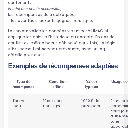
contenant :
le total des points accumulés,
les récompenses déjà débloquées,
* les éventuels jackpots gagnés hors‑ligne.
Le serveur valide les données via un hash HMAC et
applique les gains à l’historique du compte. En cas de
conflit (ex. même bonus débloqué deux fois), la règle
« first‑come‑first‑served » prévaudra, avec un log
détaillé pour audit.
Exemples de récompenses adaptées
Type de
Condition
Valeur
Usage co
récompense
offline
typique
Tournoi
10 sessions
1 000 € de
Stimuler l
local
hors‑ligne
prize pool
compétit
entre jou
d’une m
zone
géograp