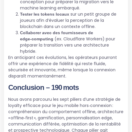
conception pour préparer la migration vers le
machine learning embarqué.
sur un petit groupe de
Tester les tokens locaux
joueurs afin d’évaluer la perception de la
blockchain dans un contexte offline.
Collaborer avec des fournisseurs de
(ex. Cloudflare Workers) pour
edge‑computing
préparer la transition vers une architecture
hybride.
En anticipant ces évolutions, les opérateurs pourront
offrir une expérience de fidélité qui reste fluide,
sécurisée et innovante, même lorsque la connexion
disparaît momentanément.
Conclusion – 190 mots
Nous avons parcouru les sept piliers d’une stratégie de
loyalty efficace pour le jeu mobile hors‑connexion :
compréhension du comportement offline, architecture
« offline‑first », gamification, personnalisation edge,
communication différée, optimisation de la rentabilité
et prospective technologique. Chaque pilier agit