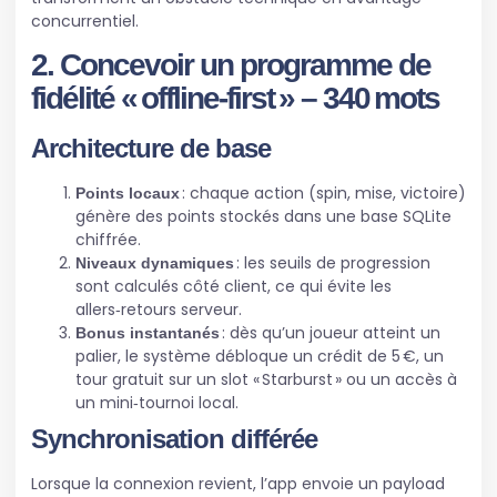
concurrentiel.
2. Concevoir un programme de
fidélité « offline‑first » – 340 mots
Architecture de base
: chaque action (spin, mise, victoire)
Points locaux
génère des points stockés dans une base SQLite
chiffrée.
: les seuils de progression
Niveaux dynamiques
sont calculés côté client, ce qui évite les
allers‑retours serveur.
: dès qu’un joueur atteint un
Bonus instantanés
palier, le système débloque un crédit de 5 €, un
tour gratuit sur un slot « Starburst » ou un accès à
un mini‑tournoi local.
Synchronisation différée
Lorsque la connexion revient, l’app envoie un payload