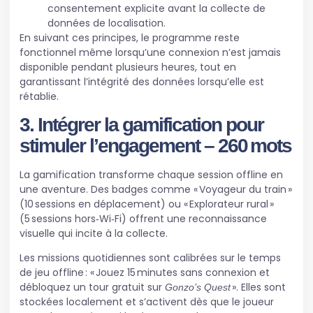
consentement explicite avant la collecte de
données de localisation.
En suivant ces principes, le programme reste
fonctionnel même lorsqu’une connexion n’est jamais
disponible pendant plusieurs heures, tout en
garantissant l’intégrité des données lorsqu’elle est
rétablie.
3. Intégrer la gamification pour
stimuler l’engagement – 260 mots
La gamification transforme chaque session offline en
une aventure. Des badges comme « Voyageur du train »
(10 sessions en déplacement) ou « Explorateur rural »
(5 sessions hors‑Wi‑Fi) offrent une reconnaissance
visuelle qui incite à la collecte.
Les missions quotidiennes sont calibrées sur le temps
de jeu offline : « Jouez 15 minutes sans connexion et
débloquez un tour gratuit sur
». Elles sont
Gonzo’s Quest
stockées localement et s’activent dès que le joueur