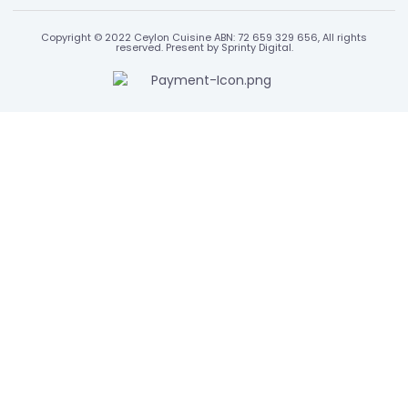
Copyright © 2022 Ceylon Cuisine ABN: 72 659 329 656, All rights
reserved. Present by Sprinty Digital.