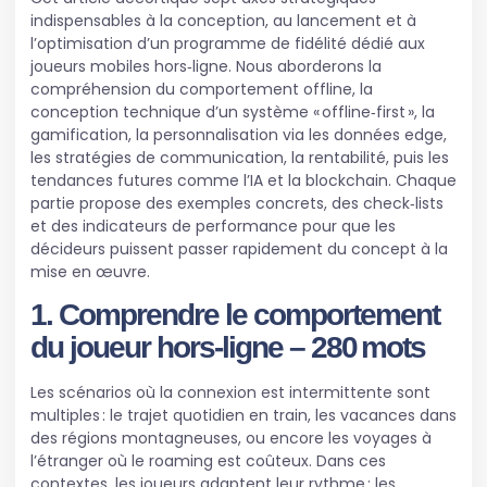
indispensables à la conception, au lancement et à
l’optimisation d’un programme de fidélité dédié aux
joueurs mobiles hors‑ligne. Nous aborderons la
compréhension du comportement offline, la
conception technique d’un système « offline‑first », la
gamification, la personnalisation via les données edge,
les stratégies de communication, la rentabilité, puis les
tendances futures comme l’IA et la blockchain. Chaque
partie propose des exemples concrets, des check‑lists
et des indicateurs de performance pour que les
décideurs puissent passer rapidement du concept à la
mise en œuvre.
1. Comprendre le comportement
du joueur hors‑ligne – 280 mots
Les scénarios où la connexion est intermittente sont
multiples : le trajet quotidien en train, les vacances dans
des régions montagneuses, ou encore les voyages à
l’étranger où le roaming est coûteux. Dans ces
contextes, les joueurs adaptent leur rythme : les