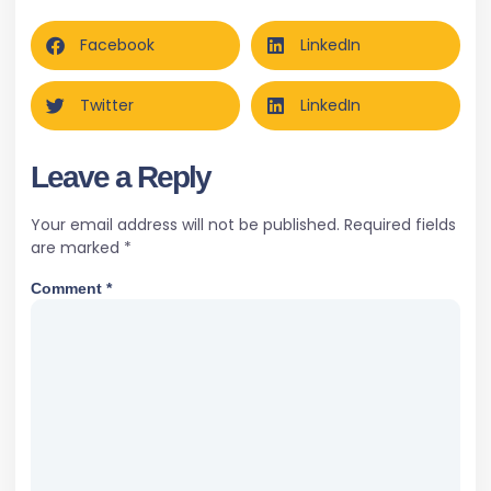
Facebook
LinkedIn
Twitter
LinkedIn
Leave a Reply
Your email address will not be published.
Required fields
are marked
*
Comment
*