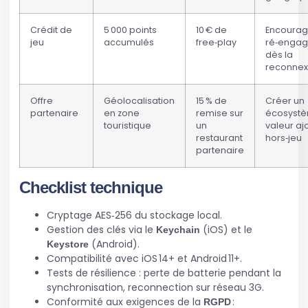
Crédit de
5 000 points
10 € de
Encourag
jeu
accumulés
free‑play
ré‑enga
dès la
reconnex
Offre
Géolocalisation
15 % de
Créer un
partenaire
en zone
remise sur
écosyst
touristique
un
valeur aj
restaurant
hors‑jeu
partenaire
Checklist technique
Cryptage AES‑256 du stockage local.
Gestion des clés via le
(iOS) et le
Keychain
(Android).
Keystore
Compatibilité avec iOS 14+ et Android 11+.
Tests de résilience : perte de batterie pendant la
synchronisation, reconnection sur réseau 3G.
Conformité aux exigences de la
:
RGPD