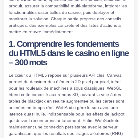
produit, assurer la compatibilité multi‑plateforme, intégrer les
fonctionnalités essentielles du casino, puis déployer et
monitorer la solution. Chaque partie propose des conseils
pratiques, des exemples concrets et des listes d’actions à
mettre en œuvre immédiatement.
1. Comprendre les fondements
du HTML5 dans le casino en ligne
– 300 mots
Le cœur du HTML5 repose sur plusieurs API clés. Canvas
permet de dessiner des éléments 2D pixel par pixel, idéal
pour les rouleaux de machines à sous classiques. WebGL
étend cette capacité aux rendus 3D, ouvrant la voie à des
tables de blackjack en réalité augmentée où les cartes sont
animées en temps réel. WebAudio gère le son avec une
latence quasi nulle, indispensable pour les effets de jackpot
qui doivent résonner instantanément. Enfin, WebSockets
maintiennent une connexion persistante avec le serveur,
garantissant que les résultats des tirages aléatoires (RNG)