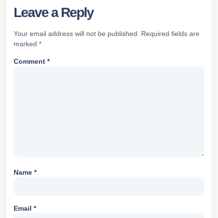
Leave a Reply
Your email address will not be published.
Required fields are
marked
*
Comment
*
Name
*
Email
*