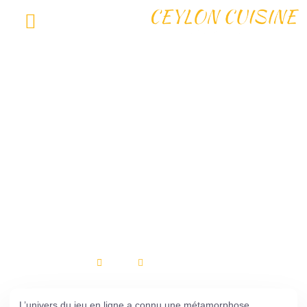
About Us
Contact Us
Uncategorized
Maîtriser le jeu HTML5 :
guide complet pour
exploiter la technologie
la plus avancée dans
les casinos en ligne
isuruhe
January 11, 2026
L’univers du jeu en ligne a connu une métamorphose