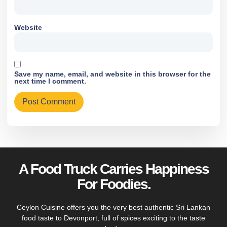
Website
Save my name, email, and website in this browser for the
next time I comment.
A Food Truck Carries Happiness
For Foodies.
Ceylon Cuisine offers you the very best authentic Sri Lankan
food taste to Devonport, full of spices exciting to the taste