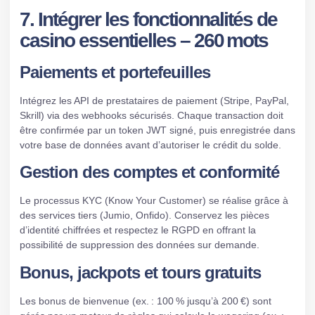
7. Intégrer les fonctionnalités de
casino essentielles – 260 mots
Paiements et portefeuilles
Intégrez les API de prestataires de paiement (Stripe, PayPal,
Skrill) via des webhooks sécurisés. Chaque transaction doit
être confirmée par un token JWT signé, puis enregistrée dans
votre base de données avant d’autoriser le crédit du solde.
Gestion des comptes et conformité
Le processus KYC (Know Your Customer) se réalise grâce à
des services tiers (Jumio, Onfido). Conservez les pièces
d’identité chiffrées et respectez le RGPD en offrant la
possibilité de suppression des données sur demande.
Bonus, jackpots et tours gratuits
Les bonus de bienvenue (ex. : 100 % jusqu’à 200 €) sont