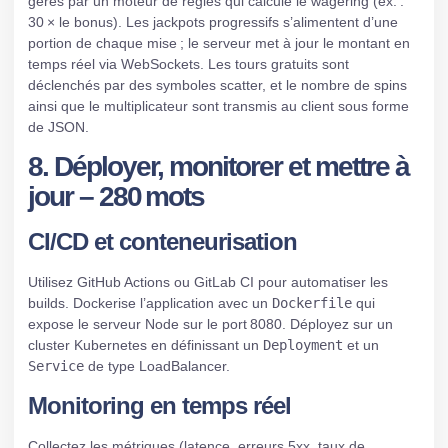
gérés par un moteur de règles qui calcule le wagering (ex. :
30 × le bonus). Les jackpots progressifs s’alimentent d’une
portion de chaque mise ; le serveur met à jour le montant en
temps réel via WebSockets. Les tours gratuits sont
déclenchés par des symboles scatter, et le nombre de spins
ainsi que le multiplicateur sont transmis au client sous forme
de JSON.
8. Déployer, monitorer et mettre à
jour – 280 mots
CI/CD et conteneurisation
Utilisez GitHub Actions ou GitLab CI pour automatiser les
builds. Dockerise l’application avec un
Dockerfile
qui
expose le serveur Node sur le port 8080. Déployez sur un
cluster Kubernetes en définissant un
Deployment
et un
Service
de type LoadBalancer.
Monitoring en temps réel
Collectez les métriques (latence, erreurs 5xx, taux de