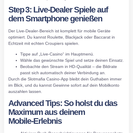
Step 3: Live‑Dealer Spiele auf
dem Smartphone genießen
Der Live‑Dealer‑Bereich ist komplett für mobile Geräte
optimiert. Du kannst Roulette, Blackjack oder Baccarat in
Echtzeit mit echten Croupiers spielen.
Tippe auf „Live‑Casino“ im Hauptmenü.
Wähle das gewünschte Spiel und setze deinen Einsatz.
Beobachte den Stream in HD‑Qualität – die Bildrate
passt sich automatisch deiner Verbindung an.
Durch die Slotmafia Casino‑App bleibt dein Guthaben immer
im Blick, und du kannst Gewinne sofort auf dein Mobilkonto
auszahlen lassen.
Advanced Tips: So holst du das
Maximum aus deinem
Mobile‑Erlebnis