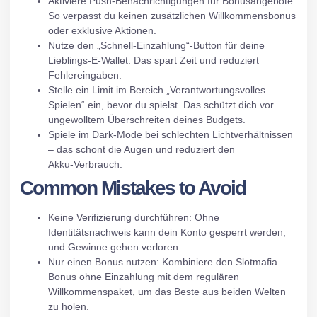
Aktiviere Push‑Benachrichtigungen für Bonusangebote.
So verpasst du keinen zusätzlichen Willkommensbonus
oder exklusive Aktionen.
Nutze den „Schnell‑Einzahlung“-Button für deine
Lieblings‑E‑Wallet. Das spart Zeit und reduziert
Fehlereingaben.
Stelle ein Limit im Bereich „Verantwortungsvolles
Spielen“ ein, bevor du spielst. Das schützt dich vor
ungewolltem Überschreiten deines Budgets.
Spiele im Dark‑Mode bei schlechten Lichtverhältnissen
– das schont die Augen und reduziert den
Akku‑Verbrauch.
Common Mistakes to Avoid
Keine Verifizierung durchführen: Ohne
Identitätsnachweis kann dein Konto gesperrt werden,
und Gewinne gehen verloren.
Nur einen Bonus nutzen: Kombiniere den Slotmafia
Bonus ohne Einzahlung mit dem regulären
Willkommenspaket, um das Beste aus beiden Welten
zu holen.