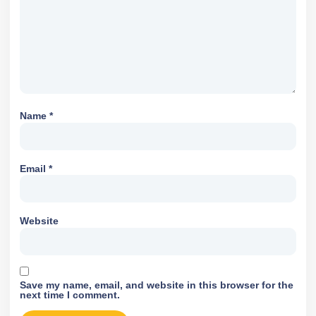
Name
*
Email
*
Website
Save my name, email, and website in this browser for the
next time I comment.