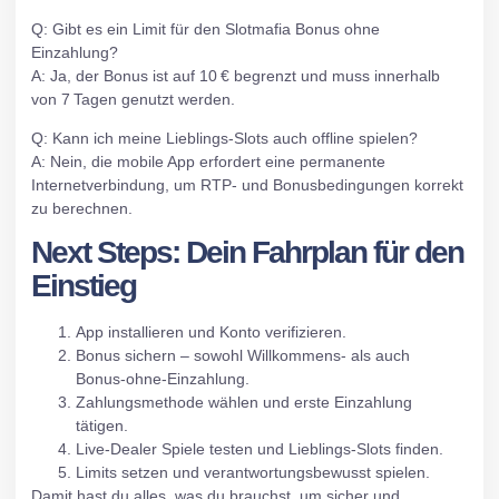
Q: Gibt es ein Limit für den Slotmafia Bonus ohne
Einzahlung?
A: Ja, der Bonus ist auf 10 € begrenzt und muss innerhalb
von 7 Tagen genutzt werden.
Q: Kann ich meine Lieblings‑Slots auch offline spielen?
A: Nein, die mobile App erfordert eine permanente
Internetverbindung, um RTP‑ und Bonusbedingungen korrekt
zu berechnen.
Next Steps: Dein Fahrplan für den
Einstieg
App installieren und Konto verifizieren.
Bonus sichern – sowohl Willkommens‑ als auch
Bonus‑ohne‑Einzahlung.
Zahlungsmethode wählen und erste Einzahlung
tätigen.
Live‑Dealer Spiele testen und Lieblings‑Slots finden.
Limits setzen und verantwortungsbewusst spielen.
Damit hast du alles, was du brauchst, um sicher und