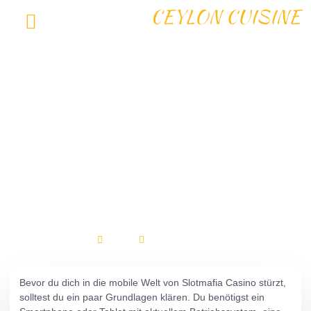
About Us
Contact Us
Uncategorized
Mobile Gaming und
sichere Zahlungen bei
Slotmafia Casino – Dein
Praxis‑Guide
isuruhe
January 18, 2026
Bevor du dich in die mobile Welt von Slotmafia Casino stürzt,
solltest du ein paar Grundlagen klären. Du benötigst ein